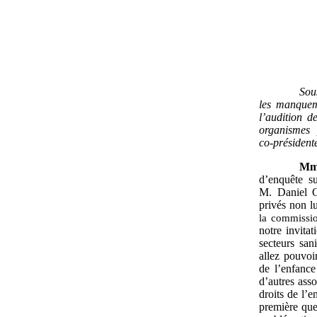
Sou
les manqueme
l’audition d
organismes 
co
‑
président
Mm
d’enquête su
M. Daniel G
privés non l
la commissio
notre invitat
secteurs san
allez pouvoi
de l’enfance
d’autres asso
droits de l’e
première que