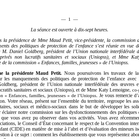
—
1
—
La séance est ouverte à
dix-sept heures.
s la présidence de Mme
Maud Petit, vice-présidente, la commission 
nts des politiques de protection de l’enfance s’est réunie en vue 
e M. Daniel Goldberg, président de l’Union nationale interfédérale 
privés non lucratifs sanitaires et sociaux (Uniopss), et Mme Ka
e de la commission « Enfances, familles, jeunesses » de l’Uniopss.
e
la présidente Maud Petit
.
Nous poursuivons les travaux de l
r les manquements des politiques de protection de l’enfance avec 
oldberg, président de l’Union nationale interfédérale des œuvres e
ucratifs sanitaires et sociaux (Uniopss), et de Mme Katy Lemoigne,
co-
n « Enfances, familles, jeunesses » de l’Uniopss
. Je vous remercie d’
ion. Votre réseau, présent sur l’ensemble du territoire, regroupe les as
itaires, sociaux et médico‑sociaux dans le but de développer les soli
r éclairer notre commission sur les dysfonctionnements des politiques 
 que vous avez pu observer dans vos activités. Vous avez récemmen
ciations, le Conseil d’État concernant le respect de la Convention inte
nfant (CIDE) en matière de mise à l’abri et d’évaluation des mineurs is
stion à ce sujet : comment les établissements que vous représentez abord