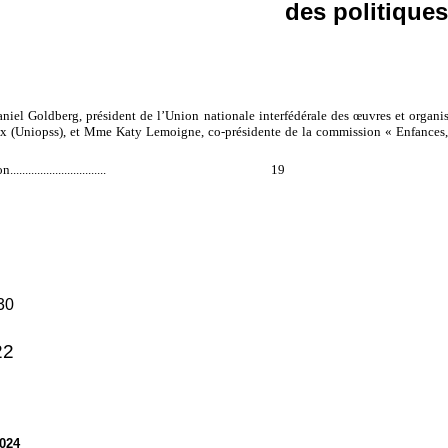
des politiques
iel Goldberg, président de l’Union nationale interfédérale des œuvres et organis
aux (Uniopss), et Mme Katy Lemoigne, co-présidente de la commission « Enfances, 
on
................................
19
30
22
2024