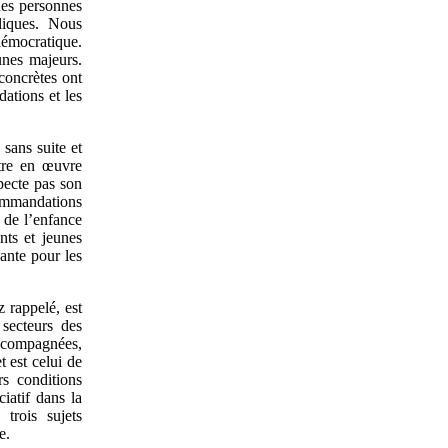
des personnes
liques. Nous
démocratique.
unes majeurs.
concrètes ont
dations et les
sans suite et
ttre en œuvre
pecte pas son
commandations
 de l’enfance
nts et jeunes
sante pour les
z rappelé, est
 secteurs des
accompagnées,
t est celui de
rs conditions
iatif dans la
trois sujets
e.