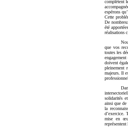
complètent l
accompagnée
espérons qu’
Cette problé
De nombreux 
été apportées
réalisations 
Nou
que vos reco
toutes les d
engagement d
doivent égal
pleinement r
majeurs. Il e
professionnel
Dan
intersectori
solidarités 
ainsi que de 
la reconnais
d’exercice. 
mise en œuv
représentent