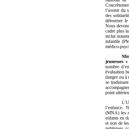
Concrètement
l’avenir du 
des solidari
détourner le
Nous devons 
cadre plus l
inclut notamm
infantile (P
médico-psyc
Mm
jeunesses
»
nombre d’enf
évaluation be
danger ou à r
se traduisan
accompagner,
point ultérie
L’U
l’enfance. 
(MNA) les re
enfants en d
et non de leu
publiques c