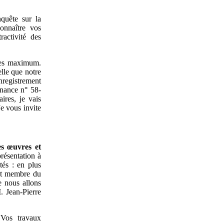
quête sur la
onnaître vos
ractivité des
utes maximum.
lle que notre
nregistrement
nnance n° 58-
res, je vais
Je vous invite
es œuvres et
résentation à
és : en plus
est membre du
e nous allons
. Jean-Pierre
 Vos travaux