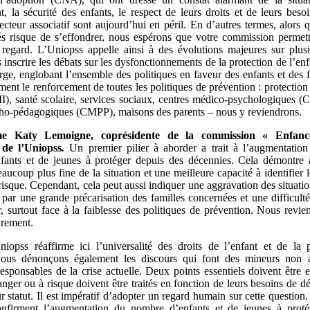
, la sécurité des enfants, le respect de leurs droits et de leurs besoi
secteur associatif sont aujourd’hui en péril. En d’autres termes, alors 
tés risque de s’effondrer, nous espérons que votre commission permet
 regard. L’Uniopss appelle ainsi à des évolutions majeures sur plusi
inscrire les débats sur les dysfonctionnements de la protection de l’en
arge, englobant l’ensemble des politiques en faveur des enfants et des f
ent le renforcement de toutes les politiques de prévention : protection
MI), santé scolaire, services sociaux, centres médico‑psychologiques (
ho-pédagogiques (CMPP), maisons des parents – nous y reviendrons.
e
Katy Lemoigne, coprésidente de la commission «
Enfance
 de l’Uniopss
.
Un premier pilier à aborder a trait à l’augmentation
ants et de jeunes à protéger depuis des décennies. Cela démontre 
aucoup plus fine de la situation et une meilleure capacité à identifier 
isque. Cependant, cela peut aussi indiquer une aggravation des situatio
t par une grande précarisation des familles concernées et une difficulté
 surtout face à la faiblesse des politiques de prévention. Nous revie
urement.
niopss réaffirme ici l’universalité des droits de l’enfant et de la 
Nous dénonçons également les discours qui font des mineurs non
sponsables de la crise actuelle. Deux points essentiels doivent être 
anger ou à risque doivent être traités en fonction de leurs besoins de 
r statut. Il est impératif d’adopter un regard humain sur cette questio
onfirment l’augmentation du nombre d’enfants et de jeunes à proté