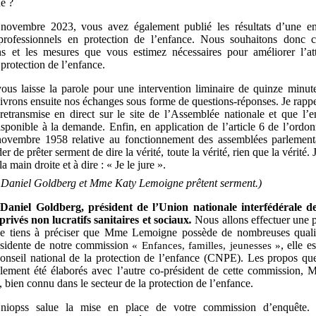
e ?
novembre 2023, vous avez également publié les résultats d’une en
professionnels en protection de l’enfance. Nous souhaitons donc c
ns et les mesures que vous estimez nécessaires pour améliorer l’att
 protection de l’enfance.
vous laisse la parole pour une intervention liminaire de quinze min
vrons ensuite nos échanges sous forme de questions-réponses. Je rappe
 retransmise en direct sur le site de l’Assemblée nationale et que l’e
isponible à la demande. Enfin, en application de l’article 6 de l’ordo
ovembre 1958 relative au fonctionnement des assemblées parlementai
 de prêter serment de dire la vérité, toute la vérité, rien que la vérité. 
a main droite et à dire : « Je le jure ».
.
Daniel Goldberg et Mme Katy Lemoigne prêtent serment.)
Daniel Goldberg, président de l’Union nationale interfédérale d
rivés non lucratifs sanitaires et sociaux
.
Nous allons effectuer une p
Je tiens à préciser que Mme Lemoigne possède de nombreuses qualit
ésidente de notre commission
« Enfances, familles, jeunesses »
, elle 
nseil national de la protection de l’enfance (CNPE). Les propos qu
alement été élaborés avec l’autre co-président de cette commission, M
 bien connu dans le secteur de la protection de l’enfance.
niopss salue la mise en place de votre commission d’enquête.