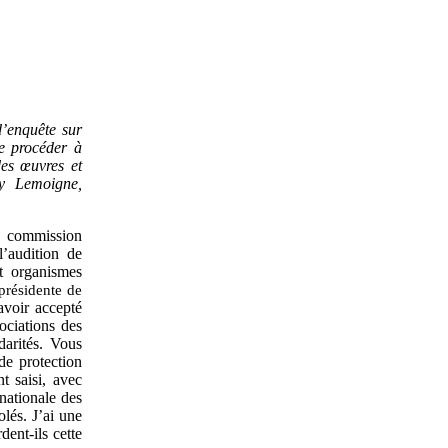
d’enquête sur
de procéder à
des œuvres et
ty Lemoigne,
a commission
l’audition de
t organismes
présidente de
avoir accepté
sociations des
darités. Vous
de protection
t saisi, avec
rnationale des
olés. J’ai une
ent‑ils cette