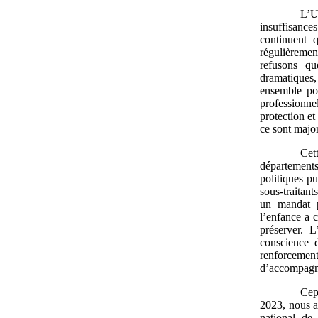
L’U
insuffisance
continuent 
régulièremen
refusons qu
dramatiques,
ensemble pou
professionne
protection e
ce sont major
Cet
département
politiques p
sous-traitan
un mandat p
l’enfance a 
préserver. 
conscience d
renforcement
d’accompagn
Cep
2023, nous a
national de 