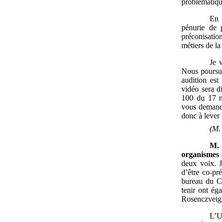
problématiqu
En 
pénurie de 
préconisatio
métiers de la
Je 
Nous poursui
audition est
vidéo sera d
100 du 17 n
vous demander
donc à lever l
(M
M.
organismes p
deux voix. 
d’être co-pr
bureau du Co
tenir ont ég
Rosenczveig,
L’U