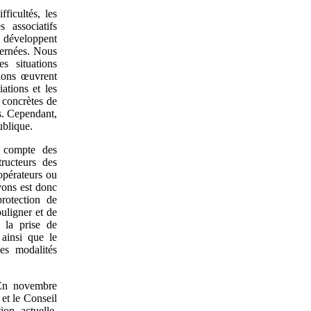
ficultés, les
s associatifs
 développent
cernées. Nous
s situations
tions œuvrent
ations et les
 concrètes de
s. Cependant,
ublique.
e compte des
ructeurs des
opérateurs ou
vons est donc
rotection de
uligner et de
 la prise de
 ainsi que le
des modalités
 En novembre
et le Conseil
ion actuelle.