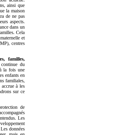
ns, ainsi que
que la maison
tra de ne pas
eurs aspects.
fance dans un
amilles. Cela
 maternelle et
CMP), centres
s, familles,
 continue du
à la fois une
les enfants en
ns familiales,
 accrue à les
ndrons sur ce
protection de
 accompagnés
entendus. Les
développement
n. Les données
ger, mais en