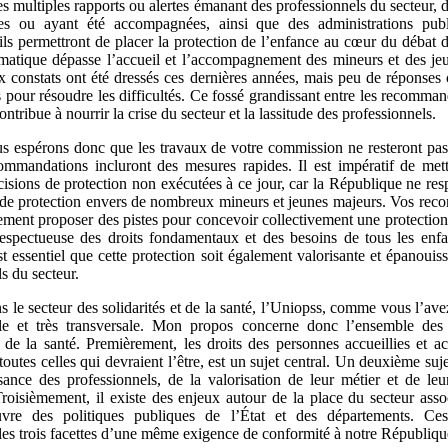
es multiples rapports ou alertes émanant des professionnels du secteur, 
s ou ayant été accompagnées, ainsi que des administrations pub
ils permettront de placer la protection de l’enfance au cœur du débat 
matique dépasse l’accueil et l’accompagnement des mineurs et des je
constats ont été dressés ces dernières années, mais peu de réponses 
 pour résoudre les difficultés. Ce fossé grandissant entre les recomman
contribue à nourrir la crise du secteur et la lassitude des professionnels.
s espérons donc que les travaux de votre commission ne resteront pas 
mmandations incluront des mesures rapides. Il est impératif de me
écisions de protection non exécutées à ce jour, car la République ne res
e protection envers de nombreux mineurs et jeunes majeurs. Vos re
ement proposer des pistes pour concevoir collectivement une protection
espectueuse des droits fondamentaux et des besoins de tous les enfa
st essentiel que cette protection soit également valorisante et épanouis
s du secteur.
s le secteur des solidarités et de la santé, l’Uniopss, comme vous l’ave
elle et très transversale. Mon propos concerne donc l’ensemble des
et de la santé. Premièrement, les droits des personnes accueillies et 
toutes celles qui devraient l’être, est un sujet central. Un deuxième suje
sance des professionnels, de la valorisation de leur métier et de leu
Troisièmement, il existe des enjeux autour de la place du secteur assoc
re des politiques publiques de l’État et des départements. Ces 
 les trois facettes d’une même exigence de conformité à notre Républiqu