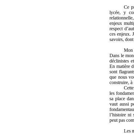
Ce pr
lycée, y co
relationnell
enjeux multip
respect d’au
ces enjeux. 
savoirs, dont
Mon é
Dans le mond
déclinistes 
En matière de
sont flagran
que nous vou
construire, à 
Cette
les fondamen
sa place dans
vaut aussi p
fondamentau
l’histoire n
peut pas com
Les m