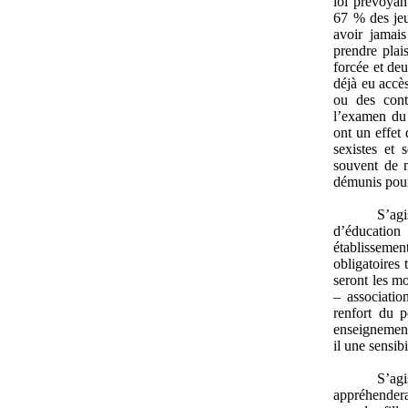
loi prévoyant
67 % des jeu
avoir jamai
prendre plai
forcée et deu
déjà eu accè
ou des cont
l’examen du 
ont un effet
sexistes et 
souvent de m
démunis pour
S’agi
d’éducation 
établissement
obligatoires 
seront les mo
– associatio
renfort du p
enseignement
il une sensib
S’ag
appréhendera-