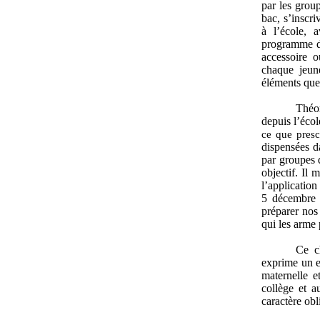
par les grou
bac, s’inscri
à l’école, 
programme d’
accessoire o
chaque jeune
éléments que
Théor
depuis l’écol
ce que presc
dispensées da
par groupes 
objectif. Il
l’application
5 décembre 
préparer nos 
qui les arme 
Ce ch
exprime un en
maternelle et
collège et a
caractère obl