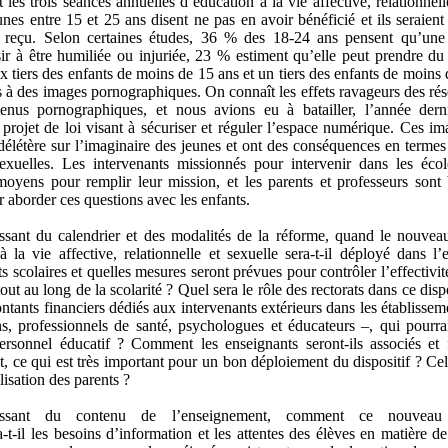
 les trois séances annuelles d’éducation à la vie affective, relationnell
nes entre 15 et 25 ans disent ne pas en avoir bénéficié et ils seraien
s reçu. Selon certaines études, 36 % des 18-24 ans pensent qu’un
sir à être humiliée ou injuriée, 23 % estiment qu’elle peut prendre du p
x tiers des enfants de moins de 15 ans et un tiers des enfants de moins
s à des images pornographiques. On connaît les effets ravageurs des ré
enus pornographiques, et nous avions eu à batailler, l’année derni
projet de loi visant à sécuriser et réguler l’espace numérique. Ces im
 délétère sur l’imaginaire des jeunes et ont des conséquences en termes
sexuelles. Les intervenants missionnés pour intervenir dans les éc
oyens pour remplir leur mission, et les parents et professeurs sont
 aborder ces questions avec les enfants.
ssant du calendrier et des modalités de la réforme, quand le nouv
à la vie affective, relationnelle et sexuelle sera-t-il déployé dans l
s scolaires et quelles mesures seront prévues pour contrôler l’effectivi
tout au long de la scolarité ? Quel sera le rôle des rectorats dans ce disp
ntants financiers dédiés aux intervenants extérieurs dans les établissem
ns, professionnels de santé, psychologues et éducateurs –, qui pourra
ersonnel éducatif ? Comment les enseignants seront-ils associés et
, ce qui est très important pour un bon déploiement du dispositif ? Celu
ilisation des parents ?
issant du contenu de l’enseignement, comment ce nouveau
t-il les besoins d’information et les attentes des élèves en matière de