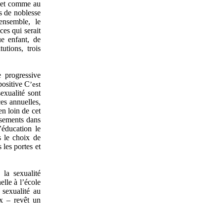
evet comme au
es de noblesse
ensemble, le
es qui serait
ue enfant, de
utions, trois
e progressive
positive C
’est
exualité sont
ces annuelles,
n loin de cet
ssements dans
l’éducation le
 le choix de
 les portes et
 la sexualité
elle à l’école
a sexualité au
ux – revêt un