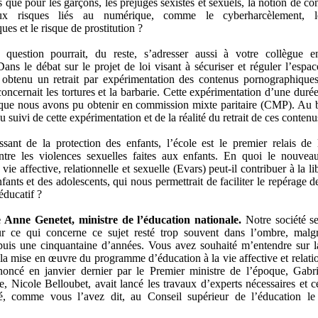
es que pour les garçons, les préjugés sexistes et sexuels, la notion de c
ux risques liés au numérique, comme le cyberharcèlement, l
es et le risque de prostitution ?
e question pourrait, du reste, s’adresser aussi à votre collègue 
ans le débat sur le projet de loi visant à sécuriser et réguler l’espa
 obtenu un retrait par expérimentation des contenus pornographique
concernait les tortures et la barbarie. Cette expérimentation d’une duré
e que nous avons pu obtenir en commission mixte paritaire (CMP). Au 
du suivi de cette expérimentation et de la réalité du retrait de ces contenu
ssant de la protection des enfants, l’école est le premier relais d
ontre les violences sexuelles faites aux enfants. En quoi le nouve
vie affective, relationnelle et sexuelle (Evars) peut-il contribuer à la li
fants et des adolescents, qui nous permettrait de faciliter le repérage 
éducatif ?
e
Anne Genetet, ministre de l’éducation nationale.
Notre société s
r ce qui concerne ce sujet resté trop souvent dans l’ombre, malgr
uis une cinquantaine d’années. Vous avez souhaité m’entendre sur l
la mise en œuvre du programme d’éducation à la vie affective et relatio
noncé en janvier dernier par le Premier ministre de l’époque, Gabr
e, Nicole Belloubet, avait lancé les travaux d’experts nécessaires et
té, comme vous l’avez dit, au Conseil supérieur de l’éducation l