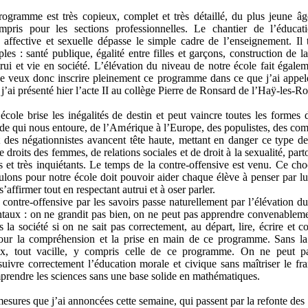
ogramme est très copieux, complet et très détaillé, du plus jeune âg
mpris pour les sections professionnelles. Le chantier de l’éducat
e, affective et sexuelle dépasse le simple cadre de l’enseignement. Il
les : santé publique, égalité entre filles et garçons, construction de l
trui et vie en société. L’élévation du niveau de notre école fait égalem
Je veux donc inscrire pleinement ce programme dans ce que j’ai appel
 j’ai présenté hier l’acte II au collège Pierre de Ronsard de l’Haÿ-les-Ro
cole brise les inégalités de destin et peut vaincre toutes les formes d
e qui nous entoure, de l’Amérique à l’Europe, des populistes, des comp
et des négationnistes avancent tête haute, mettant en danger ce type 
 droits des femmes, de relations sociales et de droit à la sexualité, parto
ts et très inquiétants. Le temps de la contre-offensive est venu. Ce cho
lons pour notre école doit pouvoir aider chaque élève à penser par l
s’affirmer tout en respectant autrui et à oser parler.
 contre-offensive par les savoirs passe naturellement par l’élévation d
taux : on ne grandit pas bien, on ne peut pas apprendre convenableme
 la société si on ne sait pas correctement, au départ, lire, écrire et 
our la compréhension et la prise en main de ce programme. Sans la
x, tout vacille, y compris celle de ce programme. On ne peut p
i suivre correctement l’éducation morale et civique sans maîtriser le fr
prendre les sciences sans une base solide en mathématiques.
esures que j’ai annoncées cette semaine, qui passent par la refonte de