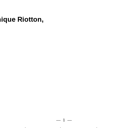
ique Riotton,
—
1
—