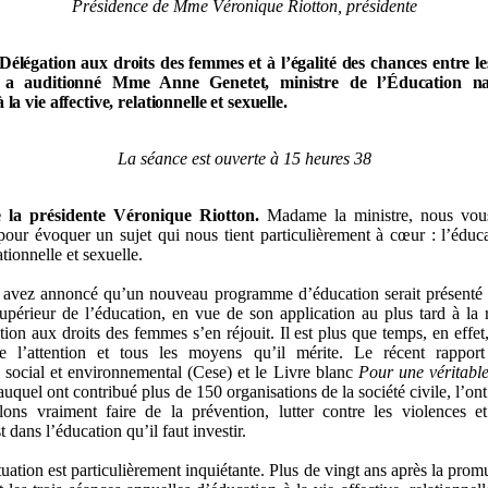
Présidence de Mme Véronique Riotton, présidente
Délégation aux droits des femmes et à l’égalité des chances entre 
 a auditionné Mme Anne Genetet, ministre de l’Éducation nat
 la vie affective, relationnelle et sexuelle.
La séance est ouverte à 15 heures 38
e
la présidente Véronique Riotton.
Madame la ministre, nous vous
 pour évoquer un sujet qui nous tient particulièrement à cœur : l’éduca
ationnelle et sexuelle.
 avez annoncé qu’un nouveau programme d’éducation serait présenté
upérieur de l’éducation, en vue de son application au plus tard à la 
ion aux droits des femmes s’en réjouit. Il est plus que temps, en effet
te l’attention et tous les moyens qu’il mérite. Le récent rappor
social et environnemental (Cese) et le Livre blanc
Pour une véritabl
 auquel ont contribué plus de 150 organisations de la société civile, l’on
ons vraiment faire de la prévention, lutter contre les violences 
st dans l’éducation qu’il faut investir.
tuation est particulièrement inquiétante. Plus de vingt ans après la prom