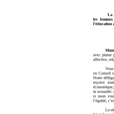
La 
les femmes
l’éducation à
Mm
avec plaisir
affective, rel
Vous
en Conseil s
Notre délégat
reçoive tou
économique, 
la sexualité
,
si nous voul
l’égalité, c’e
La si