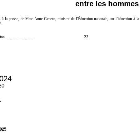
entre les hommes
 à la presse, de Mme Anne Genetet, ministre de l’Éducation nationale, sur l’éducation à la vi
2
...............................
23
nion
024
30
4
2025