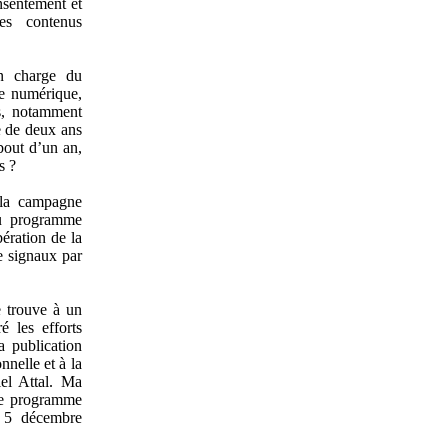
onsentement et
es contenus
en charge du
ce numérique,
s, notamment
e de deux ans
bout d’un an,
s ?
e la campagne
au programme
bération de la
de signaux par
e trouve à un
é les efforts
a publication
nnelle et à la
iel Attal. Ma
 ce programme
e 5 décembre