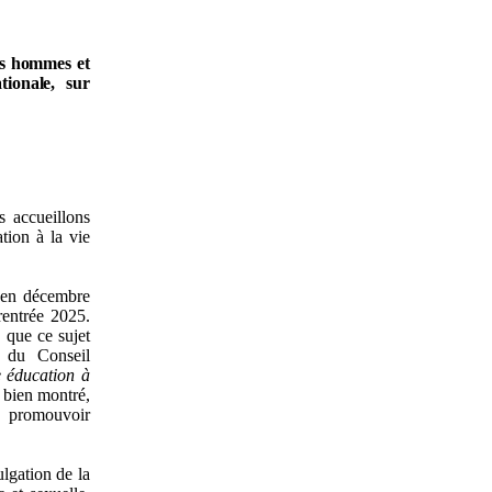
les hommes et
ionale, sur
 accueillons
tion à la vie
 en décembre
rentrée 2025.
, que ce sujet
t du Conseil
e éducation à
t bien montré,
et promouvoir
ulgation de la