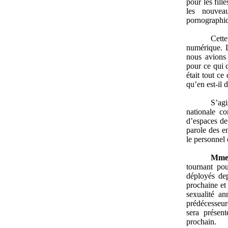
pour les fill
les nouvea
pornographiqu
Cett
numérique. D
nous avions
pour ce qui 
était tout c
qu’en est-il 
S’agi
nationale c
d’espaces de 
parole des en
le personnel 
Mm
tournant pou
déployés dep
prochaine et 
sexualité an
prédécesseur
sera présen
prochain.