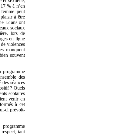
e et sexuelle,
t 17 % à n’en
e femme peut
laisir à être
 de 12 ans ont
seaux sociaux
ère, lors de
ages en ligne
 de violences
oles manquent
 bien souvent
eau programme
’ensemble des
té des séances
ositif ? Quels
ents scolaires
ient venir en
 formés à cet
i-ci prévoit-
 programme
 respect, tant