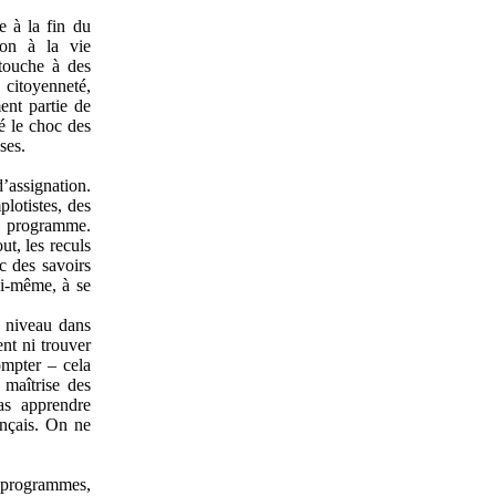
e à la fin du
ion à la vie
 touche à des
a citoyenneté,
ent partie de
é le choc des
ses.
’assignation.
lotistes, des
de programme.
ut, les reculs
c des savoirs
ui-même, à se
u niveau dans
nt ni trouver
compter – cela
 maîtrise des
as apprendre
ançais. On ne
s programmes,