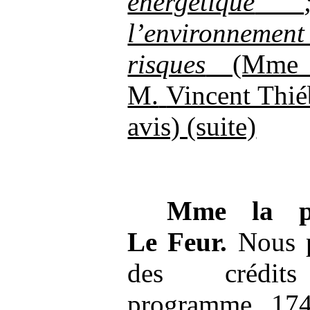
énergétique
l’environnemen
risques
(Mme
M.
Vincent Thié
avis) (suite)
Mme
la p
Le
Feur.
Nous p
des crédit
programme 1