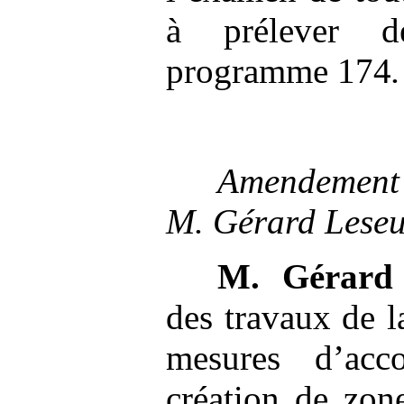
à prélever d
programme 174
.
Amendeme
M.
Gérard Leseu
M.
Gérard
des travaux de l
mesures d’ac
création de zon