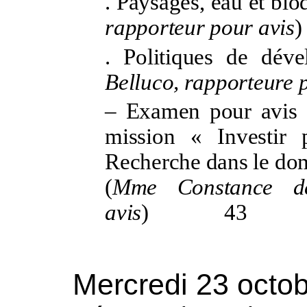
.
Paysages, eau et biod
rapporteur pour avis
)
.
Politiques de dév
Belluco, rapporteure 
–
Examen pour avis d
mission «
Investir
Recherche dans le do
(
Mme
Constance d
avis
)
43
Mercredi 23 octo