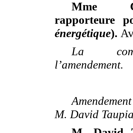
Mme
rapporteure p
énergétique
).
Avi
La com
l’amendement.
Amendeme
M.
David Taupi
M.
David 