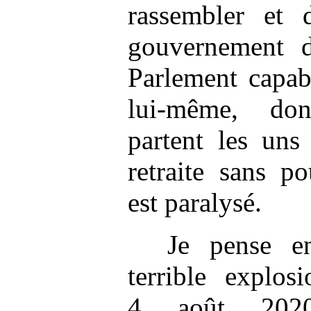
rassembler et d
gouvernement d
Parlement capabl
lui-même, don
partent les uns
retraite sans p
est paralysé.
Je pense en
terrible explos
4 août 2020