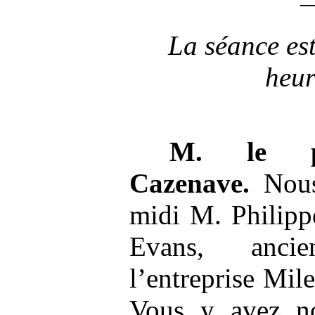
La séance est
heur
M.
le p
Cazenave.
Nous 
midi M. Philip
Evans, anci
l’entreprise Mil
Vous y avez n