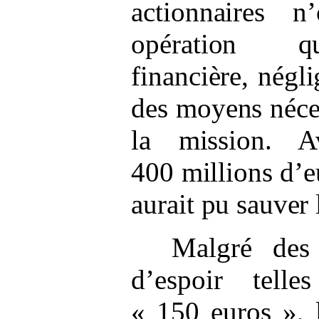
actionnaires 
opération qu
financière, négl
des moyens néces
la mission. 
400
millions d’e
aurait pu sauver 
Malgré des 
d’espoir tell
« 150 euros », l