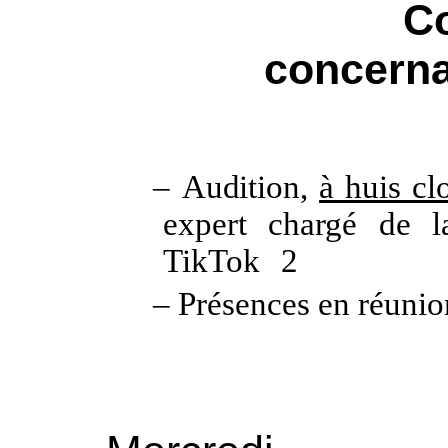
C
concerna
–
Audition,
à huis cl
expert chargé de l
TikTok
2
– Présences en réunio