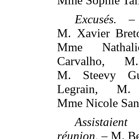
Mme Sophie Tail
Excusés.
–
M. Xavier Bret
Mme Nathal
Carvalho, M
M. Steevy Gu
Legrain, M. 
Mme Nicole San
Assistaie
réunion.
–
M. Be