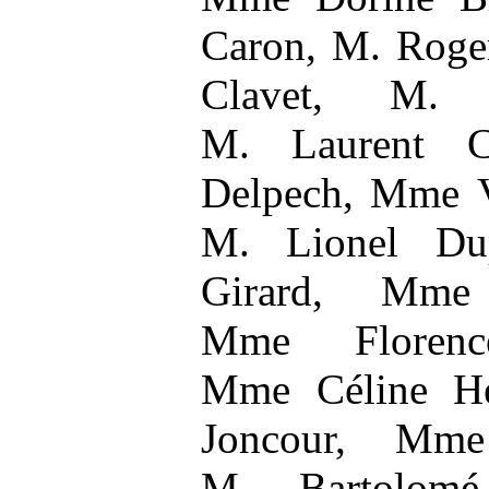
Caron, M. Roge
Clavet, M. P
M. Laurent C
Delpech, Mme V
M. Lionel Dup
Girard, Mme
Mme Florence
Mme Céline He
Joncour, Mme
M. Bartolomé