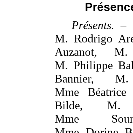
Pré
senc
Présents.
–
M. Rodrigo Ar
Auzanot, M.
M. Philippe Ba
Bannier, M.
Mme Béatrice
Bilde, M. 
Mme Soumy
Mme Dorine B