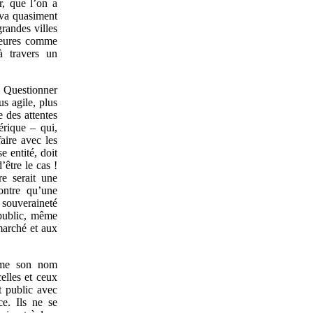
r, que l’on a
e va quasiment
grandes villes
 heures comme
à travers un
n. Questionner
us agile, plus
 des attentes
érique – qui,
aire avec les
e entité, doit
’être le cas !
e serait une
ontre qu’une
 souveraineté
 public, même
marché et aux
omme son nom
celles et ceux
t public avec
e. Ils ne se