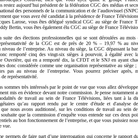
s restez aujourd’hui président de la fédération CGC des médias et secré
national des personnels de la communication et de l’audiovisuel (SN
lement que vous avez été candidat à la présidence de France Télévisions 
ques Larose, vous êtes délégué syndical CGC au siège de France Té
ddy Bertin, vous êtes également élu CGC au siège de France Télévisio
a suite des élections professionnelles qui se sont déroulées au moi
 représentativité de la CGC est de près de 20 % – 19,97 % au niv
 niveau de l’entreprise. Au niveau du siège, la CGC dépassant la ba
onc remporté cinq des vingt-six sièges à pourvoir, à égalité avec 
ce Ouvrière, qui en a remporté dix, la CFDT et le SNJ en ayant ch
êtes donc considérée comme une organisation représentative au siège ;
tes pas au niveau de l’entreprise. Vous pourrez préciser après, m
 de représentativité.
s sommes très intéressés par le point de vue que vous allez développer
ment mis en évidence devant notre commission. Je pense notamment au
dalités de travail au sein de France Télévisions, liées tant à la d
étaires qu’au rapport rendu par le centre d'étude et d'analyse de
e nous avons auditionné, sur les conditions de travail au sein de
e souhaite que la commission d’enquête vous entende sur ces deux poi
ntiels au bon fonctionnement de l’entreprise, et que vous puissiez nous
e vue.
me permets de faire part d’une interrogation qui concerne le rappor