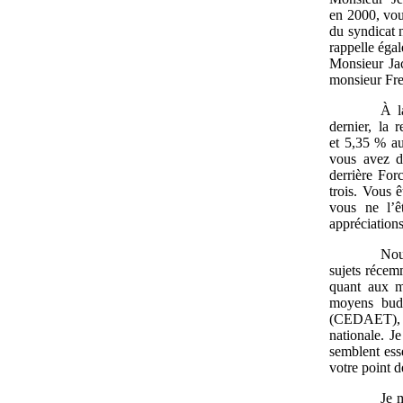
en 2000, vou
du syndicat 
rappelle éga
Monsieur Jac
monsieur Fre
À l
dernier, la
et 5,35 % au
vous avez d
derrière For
trois. Vous 
vous ne l’ê
appréciations
Nou
sujets récem
quant aux mo
moyens budg
(CEDAET), qu
nationale. J
semblent esse
votre point d
Je 