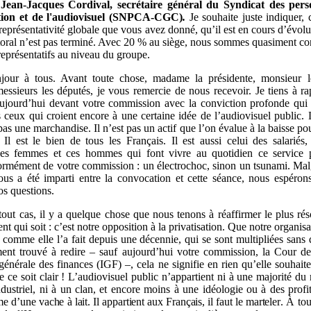
Jean-Jacques Cordival, secrétaire général du Syndicat des pers
ion et de l'audiovisuel (SNPCA-CGC)
.
Je souhaite juste indiquer, 
 représentativité globale que vous avez donné, qu’il est en cours d’évol
ctoral n’est pas terminé. Avec 20 % au siège, nous sommes quasiment c
représentatifs au niveau du groupe.
jour à tous. Avant toute chose, madame la présidente, monsieur le
ssieurs les députés, je vous remercie de nous recevoir. Je tiens à ra
jourd’hui devant votre commission avec la conviction profonde qui
us ceux qui croient encore à une certaine idée de l’audiovisuel public. 
pas une marchandise. Il n’est pas un actif que l’on évalue à la baisse po
. Il est le bien de tous les Français. Il est aussi celui des salariés,
ces femmes et ces hommes qui font vivre au quotidien ce service p
ormément de votre commission : un électrochoc, sinon un tsunami. Mal
us a été imparti entre la convocation et cette séance, nous espérons
os questions.
tout cas, il y a quelque chose que nous tenons à réaffirmer le plus rés
t qui soit : c’est notre opposition à la privatisation. Que notre organi
, comme elle l’a fait depuis une décennie, qui se sont multipliées sans
ment trouvé à redire – sauf aujourd’hui votre commission, la Cour d
 générale des finances (IGF) –, cela ne signifie en rien qu’elle souhait
e ce soit clair ! L’audiovisuel public n’appartient ni à une majorité du
dustriel, ni à un clan, et encore moins à une idéologie ou à des
profi
 d’une vache à lait. Il appartient aux Français, il faut le marteler
. À tou