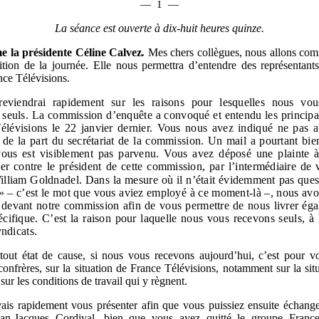
—
1
—
La séance est ouverte à dix-huit heures quinze.
 la présidente Céline Calvez
.
Mes chers collègues, nous allons com
tion de la journée. Elle nous permettra d’entendre des représentant
ce Télévisions.
reviendrai rapidement sur les raisons pour lesquelles nous vo
 seuls. La commission d’enquête a convoqué et entendu les princip
élévisions le 22
janvier dernier. Vous nous avez indiqué ne pas a
de la part du secrétariat de la commission. Un mail a pourtant bi
vous est visiblement pas parvenu. Vous avez déposé une plainte à
ier contre le président de cette commission, par l’intermédiaire de 
lliam Goldnadel. Dans la mesure où il n’était évidemment pas ques
» – c’est le mot que vous aviez employé à ce moment-là –, nous avo
 devant notre commission afin de vous permettre de nous livrer ég
écifique. C’est la raison pour laquelle nous vous recevons seuls, à 
yndicats.
tout état de cause, si nous vous recevons aujourd’hui, c’est pour v
nfrères, sur la situation de France Télévisions, notamment sur la situ
sur les conditions de travail qui y règnent.
vais rapidement vous présenter afin que vous puissiez ensuite échang
an-Jacques Cordival, bien que vous ayez quitté le groupe France