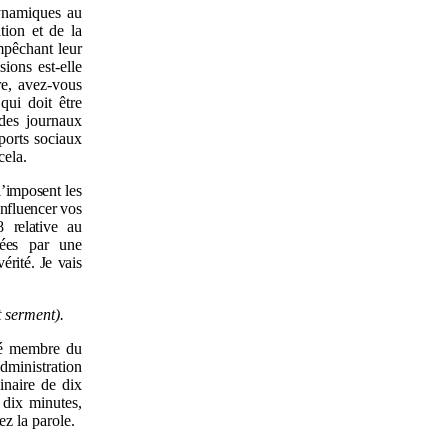
dynamiques au
tion et de la
mpêchant leur
ions est-elle
re, avez-vous
qui doit être
 des journaux
ports sociaux
cela.
’imposent les
 influencer vos
8
relative au
nées par une
érité. Je vais
 serment).
été membre du
dministration
inaire de dix
 dix minutes,
z la parole.