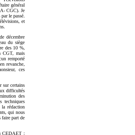
taire général
PCA- CGC). Je
par le passé.
lévisions, et
ns.
s de décembre
eau du siège
rre des 10 %,
la CGT, mais
acun remporté
 en revanche,
onsieur, ces
 sur certains
x difficultés
iminution des
s techniques
 la rédaction
nts, qui nous
 faire part de
t du CEDAET :