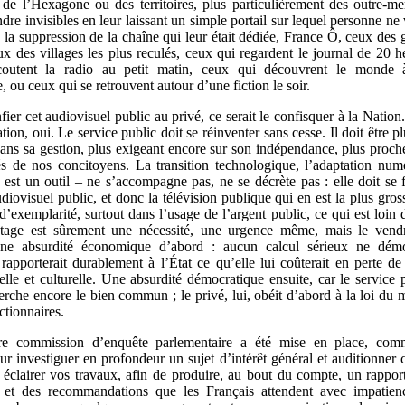
t de l’Hexagone ou des territoires, plus particulièrement des outre-me
dre invisibles en leur laissant un simple portail sur lequel personne n
 la suppression de la chaîne qui leur était dédiée, France Ô, ceux des 
 des villages les plus reculés, ceux qui regardent le journal de 20
outent la radio au petit matin, ceux qui découvrent le monde 
 ou ceux qui se retrouvent autour d’une fiction le soir.
fier cet audiovisuel public au privé, ce serait le confisquer à la Natio
tion, oui. Le service public doit se réinventer sans cesse. Il doit être pl
dans sa gestion, plus exigeant encore sur son indépendance, plus proche
tés de nos concitoyens. La transition technologique, l’adaptation num
, est un outil – ne s’accompagne pas, ne se décrète pas : elle doit se f
udiovisuel public, et donc la télévision publique qui en est la plus gross
d’exemplarité, surtout dans l’usage de l’argent public, ce qui est loin d
tage est sûrement une nécessité, une urgence même, mais le vendr
Une absurdité économique d’abord : aucun calcul sérieux ne dém
n rapporterait durablement à l’État ce qu’elle lui coûterait en perte de
elle et culturelle. Une absurdité démocratique ensuite, car le service
herche encore le bien commun ; le privé, lui, obéit d’abord à la loi du 
actionnaires.
re commission d’enquête parlementaire a été mise en place, c
ur investiguer en profondeur un sujet d’intérêt général et auditionner 
 éclairer vos travaux, afin de produire, au bout du compte, un rappor
s et des recommandations que les Français attendent avec impatienc