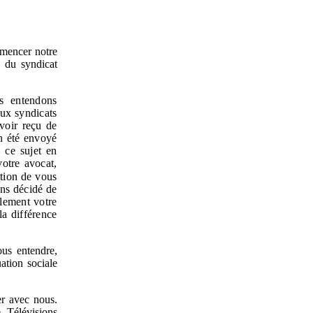
mencer notre
s du syndicat
us entendons
aux syndicats
voir reçu de
en été envoyé
 ce sujet en
votre avocat,
tion de vous
ns décidé de
alement votre
la différence
ous entendre,
ation sociale
er avec nous.
 Télévisions