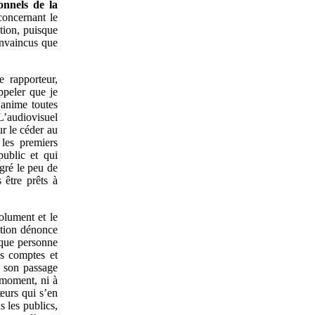
onnels de la
concernant le
ution, puisque
onvaincus que
 rapporteur,
ppeler que je
 anime toutes
L’audiovisuel
ur le céder au
 les premiers
ublic et qui
gré le peu de
 être prêts à
olument et le
sation dénonce
 que personne
es comptes et
e son passage
 moment, ni à
teurs qui s’en
s les publics,