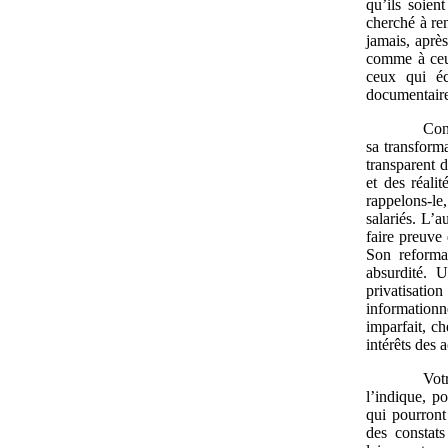
qu’ils soien
cherché à ren
jamais, après
comme à ceux
ceux qui éc
documentaire,
Con
sa transforma
transparent 
et des réali
rappelons-le
salariés. L’a
faire preuve 
Son reforma
absurdité. 
privatisatio
informationn
imparfait, c
intérêts des 
Vot
l’indique, po
qui pourront
des constat