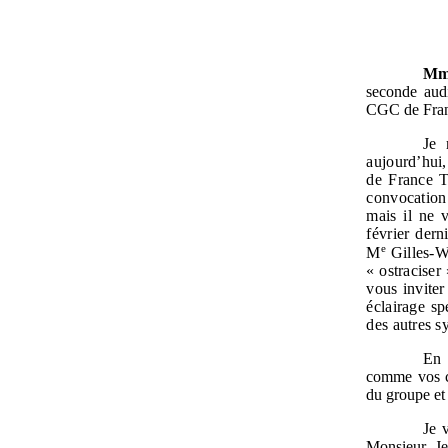
Mme
seconde audi
CGC de Fran
Je 
aujourd’hui,
de France T
convocation 
mais il ne 
février dern
e
M
Gilles-Wi
«
ostraciser
vous inviter
éclairage sp
des autres s
En 
comme vos co
du groupe et 
Je 
Monsieur Je