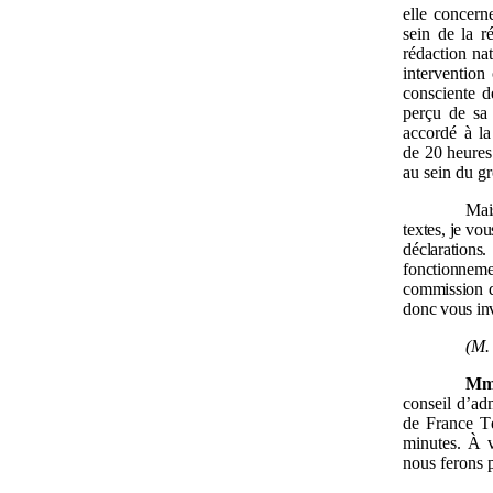
elle concern
sein de la r
rédaction na
intervention
consciente d
perçu de sa 
accordé à la
de 20 heures
au sein du g
Mai
textes, je vou
déclarations
fonctionnem
commission d’
donc vous invi
(M.
Mme
conseil d’ad
de France Té
minutes. À v
nous ferons 