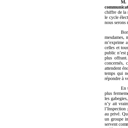
M.
communicat
chiffre de la
le cycle éle
nous serons 
Bon
mesdames, me
m’exprime au
celles et to
public n’est 
plus offrant
concernés, 
attendent én
temps qui no
répondre à v
En 
plus fermemen
les gabegies
n’y ait vrai
l’Inspection
au privé. Qu
un groupe in
servent comme