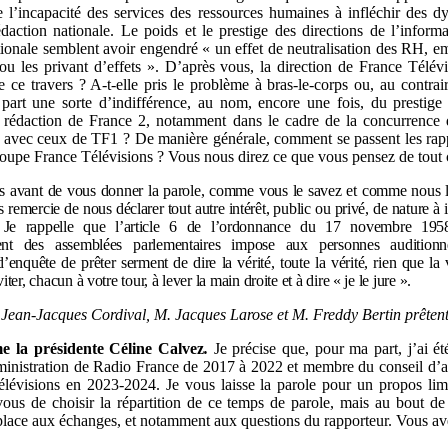
e l’incapacité des services des ressources humaines à infléchir des 
édaction nationale. Le poids et le prestige des directions de l’informa
tionale semblent avoir engendré « un effet de neutralisation des RH, e
 ou les privant d’effets ». D’après vous, la direction de France Télévis
e ce travers ? A-t-elle pris le problème à bras-le-corps ou, au contrai
part une sorte d’indifférence, au nom, encore une fois, du prestige 
 rédaction de France 2, notamment dans le cadre de la concurrence
 avec ceux de TF1 ? De manière générale, comment se passent les rap
roupe France Télévisions ? Vous nous direz ce que vous pensez de tout 
s avant de vous donner la parole, comme vous le savez et comme nous l
s remercie de nous déclarer tout autre intérêt, public ou privé, de nature à
. Je rappelle que l’article 6
de l’ordonnance du 17
novembre 195
ent des assemblées parlementaires impose aux personnes audition
enquête de prêter serment de dire la vérité, toute la vérité, rien que la v
ter, chacun à votre tour, à lever la main droite et à dire «
je le jure
».
 Jean-Jacques Cordival, M. Jacques Larose et M. Freddy Bertin prêtent
 la présidente Céline Calvez
.
Je précise que, pour ma part, j’ai 
ministration de Radio France de 2017 à 2022 et membre du conseil d’a
lévisions en 2023-2024. Je vous laisse la parole pour un propos lim
ous de choisir la répartition de ce temps de parole, mais au bout de
place aux échanges, et notamment aux questions du rapporteur. Vous ave