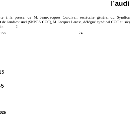
l’aud
te à la presse, de M. Jean-Jacques Cordival, secrétaire général du Syndica
 de l'audiovisuel (SNPCA-CGC), M. Jacques Larose, délégué syndical CGC au sièg
 Bertin 2
nion
...............................
24
15
45
2026