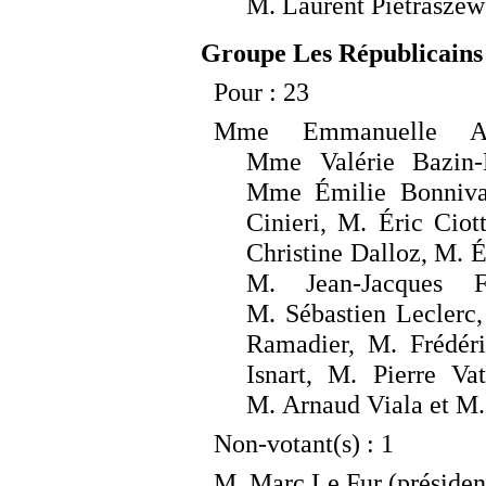
M.
Laurent Pietraszew
Groupe Les Républicains 
Pour
: 23
Mme
Emmanuelle A
Mme
Valérie Bazin
Mme
Émilie Bonniv
Cinieri, M.
Éric Ciot
Christine Dalloz, M.
É
M.
Jean-Jacques 
M.
Sébastien Leclerc
Ramadier, M.
Frédér
Isnart, M.
Pierre Va
M.
Arnaud Viala
et
M.
Non-votant(s)
: 1
M.
Marc Le Fur
(présiden