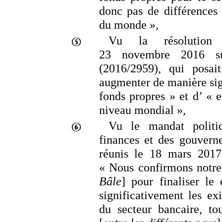
donc pas de différences 
du monde
»,
Vu la résolution
23
novembre
2016
s
(2016/2959), qui posa
augmenter de manière sign
fonds propres
» et d’ «
e
niveau mondial
»,
Vu le mandat politi
finances et des gouvern
réunis le 18
mars
2017
«
Nous confirmons notre
Bâle
] pour finaliser le
significativement les ex
du secteur bancaire, to