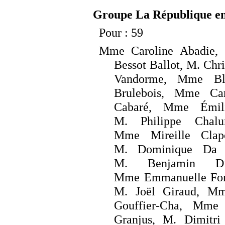
Groupe La République en
Pour
: 59
Mme
Caroline Abadie
Bessot Ballot, M.
Chr
Vandorme, Mme
B
Brulebois, Mme
Ca
Cabaré, Mme
Émi
M.
Philippe Cha
Mme
Mireille Cla
M.
Dominique Da 
M.
Benjamin D
Mme
Emmanuelle Fon
M.
Joël Giraud, M
Gouffier-Cha, Mme
Granjus, M.
Dimitr