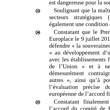
est dangereuse pour la s
Soulignant que la maît
secteurs stratégiques 
également une condition e
Constatant que le Prem
Europlace le 9
juillet
201
défendre «
la souveraine
« au développement d’u
avec les établissements f
de l’Union
» et à ne
démesurément contraig
autres
», ainsi qu’à po
l’évaluation précise 
européenne de l’accord f
Constatant finalemen
l’accord du comité de B