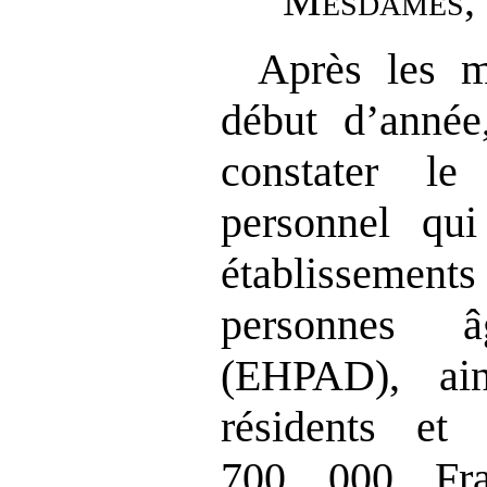
M
esdames
,
Après les m
début d’année
constater l
personnel qui
établissements
personnes â
(EHPAD), ai
résidents et 
700 000 Fra