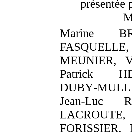
présentée 
M
Marine BR
FASQUELL
MEUNIER,
V
Patrick HE
DUBY
‑
MULL
Jean
‑
Luc RE
LACROUTE,
FORISSIER,