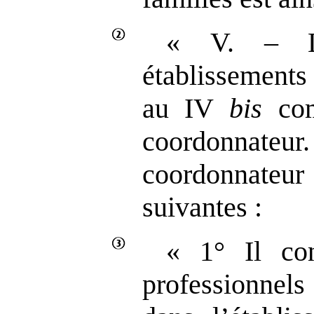
« V. – L
établissements
au IV
bis
com
coordonnat
coordonnateur 
suivantes :
« 1° Il con
professionnel