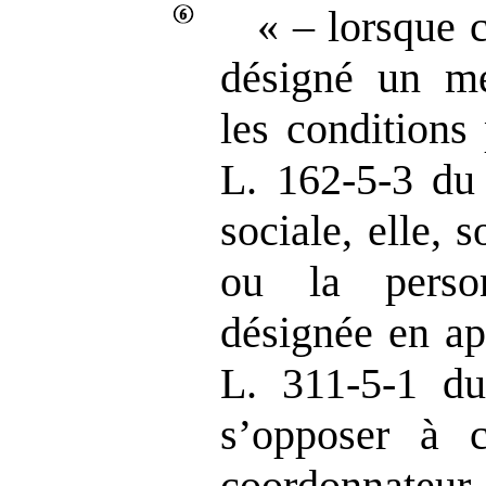
« – lorsque 
désigné un mé
les conditions 
L. 162‑5‑3 du 
sociale, elle, 
ou la perso
désignée en app
L. 311‑5‑1 du
s’opposer à 
coordonnateu