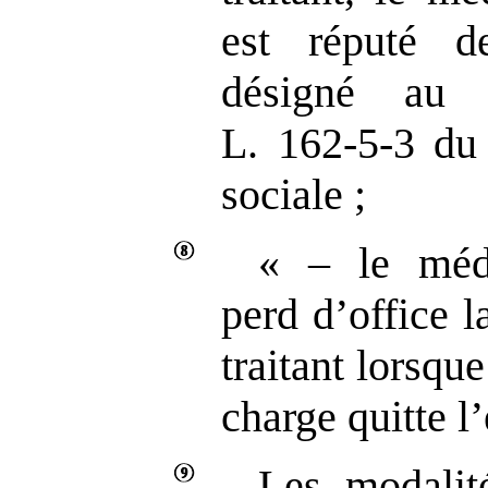
est réputé d
désigné au 
L. 162‑5‑3 du 
sociale ;
« – le méd
perd d’office 
traitant lorsqu
charge quitte l
Les modalit