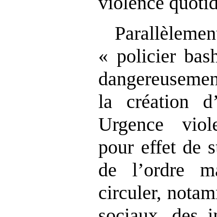
violence quoti
Parallèleme
« policier bas
dangereusement
la création d
Urgence viol
pour effet de s
de l’ordre m
circuler, nota
sociaux, des i