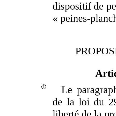
dispositif de p
« peines‑planch
PROPOSI
Arti
Le paragrap
de la loi du 2
liberté de la p