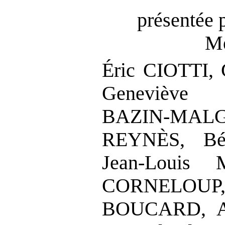
présentée 
Me
Éric CIOTTI,
Geneviève
BAZIN
‑
MALG
REYNÈS,
Bé
Jean
‑
Louis 
CORNELOUP
BOUCARD,