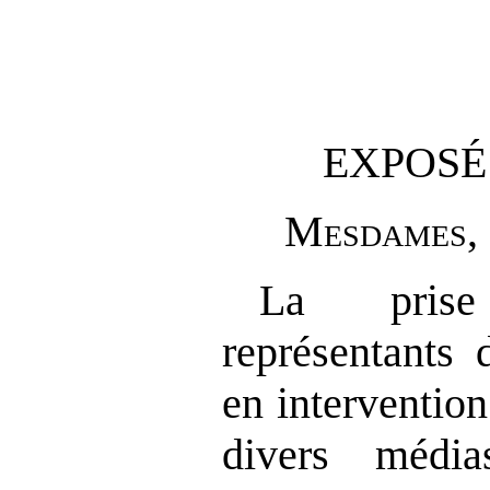
EXPOSÉ
M
esdames
,
La pris
représentants 
en intervention
divers médi