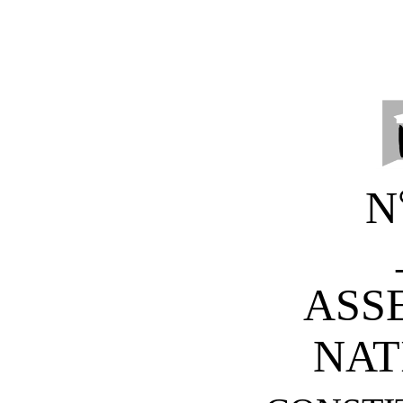
N
ASS
NAT