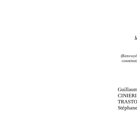
(Renvoyée
constitut
Guillau
CINIERI
TRAST
Stéphane