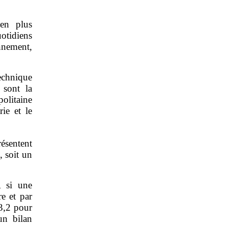
 en plus
uotidiens
nnement,
echnique
 sont la
litaine
rie et le
ésentent
, soit un
, si une
e et par
 3,2 pour
un bilan