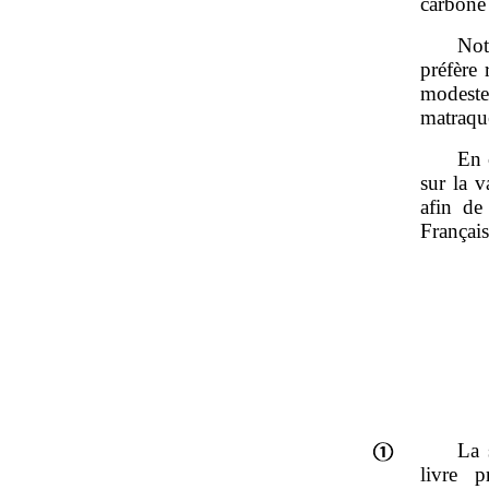
carbone
Not
préfère
modestes
matraque
En 
sur la v
afin de
Français
La 
livre 