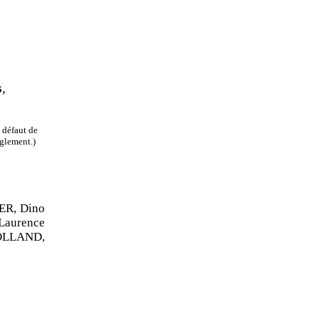
s
,
 défaut de
èglement.)
ER, Dino
aurence
ROLLAND,