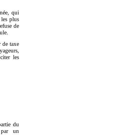
inée, qui
les plus
refuse de
ule.
r de taxe
oyageurs,
iter les
partie du
 par un