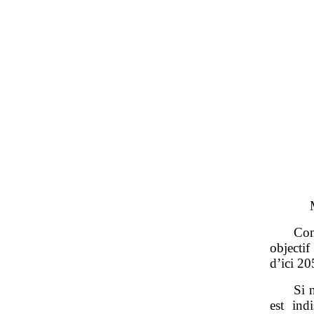
Con
objecti
d’ici 20
Si 
est ind