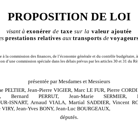
PROPOSITION DE LOI
visant à
exonérer
de
taxe
sur la
valeur
ajoutée
les
prestations
relatives
aux
transports
de
voyageur
 à la commission des finances, de l’économie générale et du contrôle budgétaire, à
ion d’une commission spéciale dans les délais prévus par les articles 30 et 31 du R
présentée par Mesdames et Messieurs
me PELTIER,
Jean
‑
Pierre VIGIER,
Marc LE
FUR
, Pierre CORDI
, Bernard
PERRUT
, Jean
‑
Marie
SERMIER
, L
OUR
‑
ISNART, Arnaud VIALA, Martial SADDIER, Vincent 
 VIRY, Jean
‑
Yves
BONY
, Jean
‑
Luc
BOURGEAUX
,
députés.