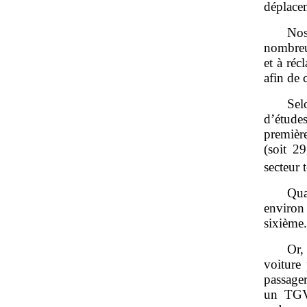
déplace
Nos
nombreux
et à ré
afin de 
Sel
d’étude
premiè
(soit 2
secteur t
Qua
environ 
sixième
Or,
voiture
passager
un TGV.