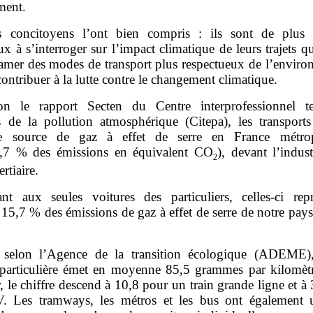
ment.
 concitoyens l’ont bien compris : ils sont de plus
 à s’interroger sur l’impact climatique de leurs trajets q
clamer des modes de transport plus respectueux de l’enviro
contribuer à la lutte contre le changement climatique.
on le rapport Secten du Centre interprofessionnel t
s de la pollution atmosphérique (Citepa), les transports
re source de gaz à effet de serre en France métropo
9,7 % des émissions en équivalent CO
), devant l’indust
2
ertiaire.
nt aux seules voitures des particuliers, celles-ci repr
15,7 % des émissions de gaz à effet de serre de notre pays
.
 selon l’Agence de la transition écologique (ADEME)
 particulière émet en moyenne 85,5 grammes par kilomètr
, le chiffre descend à 10,8 pour un train grande ligne et à
 Les tramways, les métros et les bus ont également 