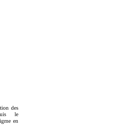
ation des
puis le
digme en