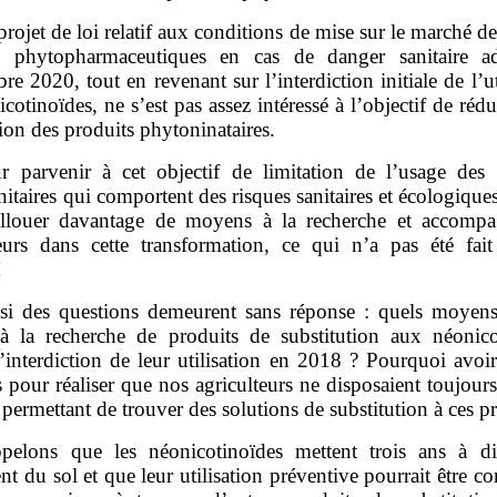
projet de loi relatif aux conditions de mise sur le marché de
s phytopharmaceutiques en cas de danger sanitaire a
re 2020, tout en revenant sur l’interdiction initiale de l’ut
cotinoïdes, ne s’est pas assez intéressé à l’objectif de réd
ation des produits phytoninataires.
r parvenir à cet objectif de limitation de l’usage des 
itaires qui comportent des risques sanitaires et écologique
 allouer davantage de moyens à la recherche et accompa
teurs dans cette transformation, ce qui n’a pas été fait
!
si des questions demeurent sans réponse : quels moyens
 à la recherche de produits de substitution aux néonico
’interdiction de leur utilisation en 2018 ? Pourquoi avoi
s pour réaliser que nos agriculteurs ne disposaient toujour
ermettant de trouver des solutions de substitution à ces pr
pelons que les néonicotinoïdes mettent trois ans à dis
nt du sol et que leur utilisation préventive pourrait être 