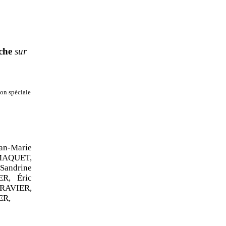
che
sur
on spéciale
an
‑
Marie
MAQUET,
andrine
R, Éric
 RAVIER,
ER,