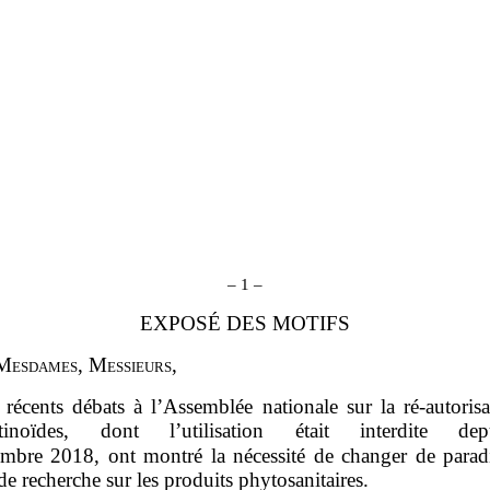
–
1
–
EXPOSÉ DES MOTIFS
M
esdames
, M
essieurs
,
 récents débats à l’Assemblée nationale sur la ré‑autoris
otinoïdes, dont l’utilisation était interdite de
embre 2018, ont montré la nécessité de changer de para
de recherche sur les produits phytosanitaires.