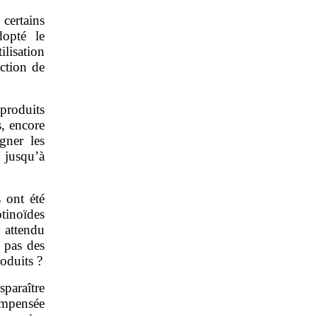
 certains
dopté le
ilisation
uction de
produits
s, encore
gner les
 jusqu’à
 ont été
tinoïdes
r attendu
s pas des
oduits ?
paraître
compensée