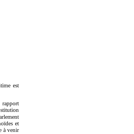
itime est
 rapport
stitution
arlement
noïdes et
e à venir