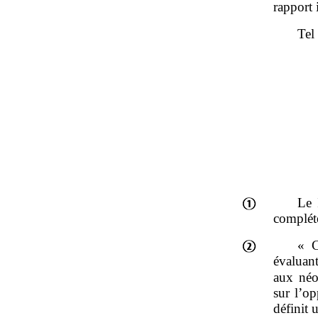
rapport
Tel 
Le 
complété
« C
évaluant
aux néo
sur l’op
définit 