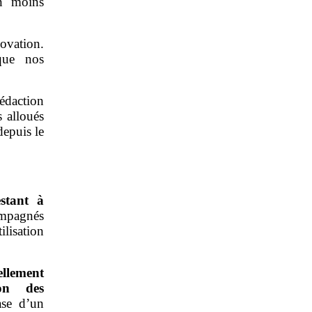
on moins
novation.
 que nos
édaction
 alloués
depuis le
stant à
ompagnés
ilisation
ellement
ion des
ase d’un