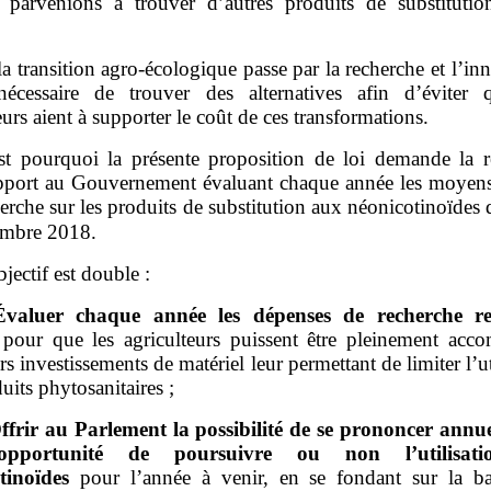
 parvenions à trouver d’autres produits de substituti
la transition agro‑écologique passe par la recherche et l’in
nécessaire de trouver des alternatives afin d’éviter
eurs aient à supporter le coût de ces transformations.
st pourquoi la présente proposition de loi demande la r
pport au Gouvernement évaluant chaque année les moyens
herche sur les produits de substitution aux néonicotinoïdes 
embre 2018.
bjectif est double :
Évaluer chaque année les dépenses de recherche re
pour que les agriculteurs puissent être pleinement acc
rs investissements de matériel leur permettant de limiter l’ut
uits phytosanitaires ;
ffrir au Parlement la possibilité de se prononcer annu
opportunité de poursuivre ou non l’utilisat
tinoïdes
pour l’année à venir, en se fondant sur la b