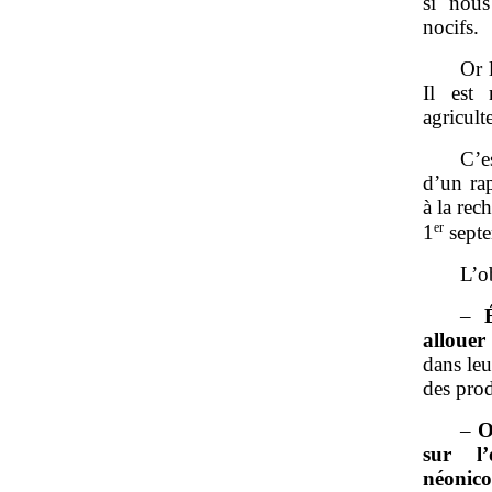
si nous
nocifs.
Or 
Il est 
agricult
C’e
d’un ra
à la rec
er
1
sept
L’o
–
allouer
dans leu
des prod
–
O
sur l’
néonico