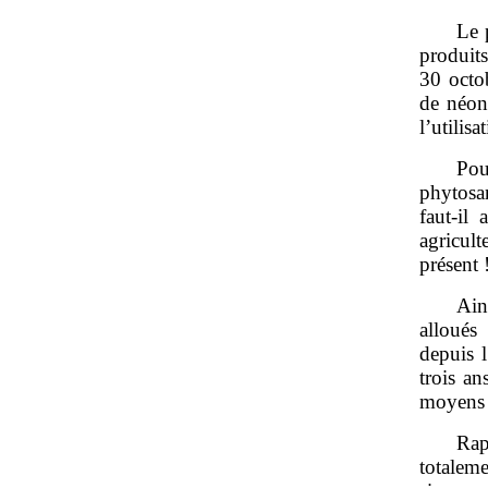
Le 
produit
30 octob
de néoni
l’utilis
Pou
phytosan
faut‑il
agricul
présent 
Ain
alloués
depuis l
trois an
moyens p
Rap
totaleme