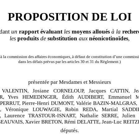
PROPOSITION DE LOI
dant
un
rapport
évaluant
les
moyens
alloués
à la
recher
les
produits
de
substitution
aux
néonicotinoïdes
,
à la commission des affaires économiques, à défaut de constitution d’une commissi
dans les délais prévus par les articles 30 et 31 du Règlement.)
présentée par Mesdames et Messieurs
le VALENTIN, Josiane CORNELOUP, Jacques CATTIN, Je
R, Yves HEMEDINGER, Édith AUDIBERT, Emmanuel 
 PERRUT, Pierre
‑
Henri DUMONT, Valérie BAZIN
‑
MALGRAS, S
, Véronique LOUWAGIE, Robin REDA, Martial SADDIE
, Laurence TRASTOUR
‑
ISNART, Nathalie SERRE, Julien
 BEAUVAIS, Xavier BRETON, Rémi DELATTE, Jean
‑
Luc REITZ
dé
putés.