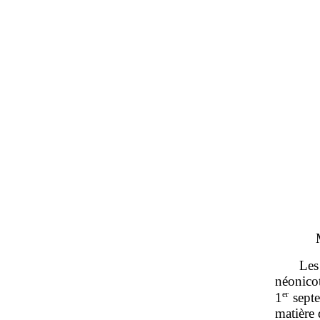
Les
néonic
er
1
sept
matière 