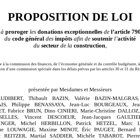
PROPOSITION DE LOI
t à
proroger
les
donations
exceptionnelles
de
l’article
79
du
code
général
des
impôts
afin de
soutenir
l’
activité
du
secteur
de la
construction
,
 à la commission des finances, de l’économie générale et du contrôle budgétaire, à
ion d’une commission spéciale dans les délais prévus par les articles 30 et 31 du R
présentée par Mesdames et Messieurs
AUDIBERT, Thibault BAZIN, Valérie BAZIN
‑
MALGRAS, 
IS, Philippe BENASSAYA, Jean
‑
Luc BOURGEAUX, Jea
, Fabrice BRUN, Dino CINIERI, Marie
‑
Christine DALLOZ,
SELLES, Vincent DESCOEUR, Jean
‑
Jacques GAULTIE
NGER, Michel HERBILLON, Patrick HETZEL, Marc 
que LOUWAGIE, Maxime MINOT, Éric PAUGET, Bernard 
c REITZER, Martial SADDIER, Michèle TABAROT, Pierr