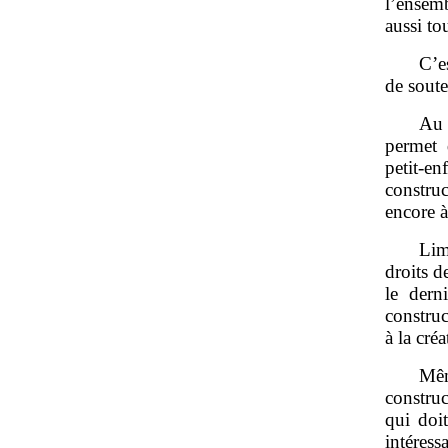
l’ensem
aussi to
C’e
de soute
Au 
permet 
petit‑e
construc
encore à
Lim
droits de
le dern
construc
à la cré
Mêm
construc
qui doi
intéress