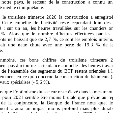
e notre pays, le secteur de la construction a connu un
té inédite et inquiétante.
 le troisième trimestre 2020 la construction a enregistr
 Cette embellie de l’activité reste cependant loin des
 : sur un an, les heures travaillées sur les chantiers on
%. Alors que le nombre d’heures effectuées par les 
nts ne baissait que de 2,7 %, ce sont les emplois intérima
sait une nette chute avec une perte de 19,3 % de l
é.
nmoins, ces bons chiffres du troisième trimestre 
ent pas à retourner la tendance annuelle : les heures travai
s de l’ensemble des segments du BTP restent orientées à la
ièrement en ce qui concerne la construction de bâtiments 
ravaux spécialisés (‑ 5,6 %).
rs que l’optimisme du secteur reste élevé dans la mesure o
e pour 2021 semble être moins brutale que prévue au re
s de la conjoncture, la Banque de France note que, l
ment « aura un impact moins profond mais plus durab