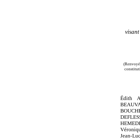
visan
(Renvoyée
constitut
Édith 
BEAUVA
BOUCHET
DEFLES
HEMEDI
Véroni
Jean
‑
Lu