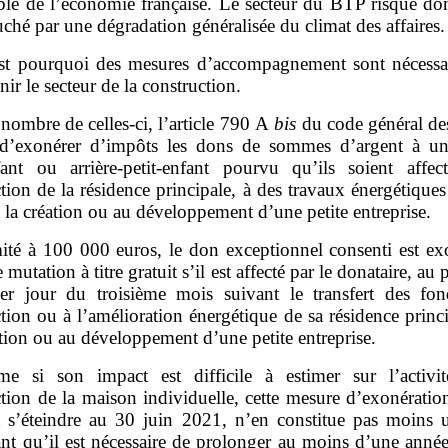
ble de l’économie française. Le secteur du BTP risque don
uché par une dégradation généralisée du climat des affaires.
st pourquoi des mesures d’accompagnement sont nécessai
nir le secteur de la construction.
nombre de celles‑ci, l’article 790 A
bis
du code général de
d’exonérer d’impôts les dons de sommes d’argent à un
nfant ou arrière‑petit‑enfant pourvu qu’ils soient affec
tion de la résidence principale, à des travaux énergétique
 la création ou au développement d’une petite entreprise.
ité à 100 000 euros, le don exceptionnel consenti est ex
 mutation à titre gratuit s’il est affecté par le donataire, au 
ier jour du troisième mois suivant le transfert des fon
tion ou à l’amélioration énergétique de sa résidence princ
ation ou au développement d’une petite entreprise.
e si son impact est difficile à estimer sur l’activi
tion de la maison individuelle, cette mesure d’exonération
t s’éteindre au 30 juin 2021, n’en constitue pas moins u
ant qu’il est nécessaire de prolonger au moins d’une année