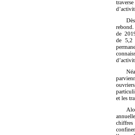
travers
d’activi
Dès
rebond.
de 2019
de 5,2 
permane
connais
d’activit
Néa
parvienn
ouvrier
particul
et les t
Alo
annuell
chiffre
confine