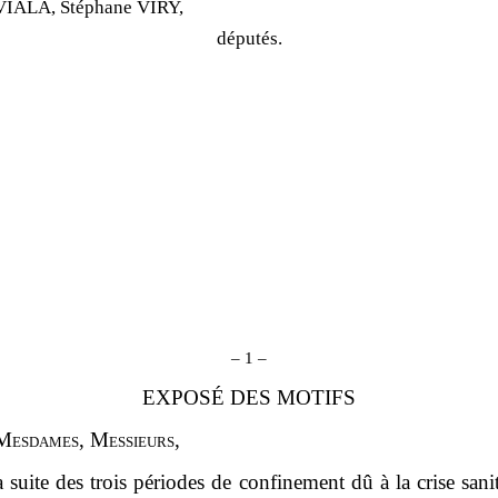
VIALA, Stéphane VIRY,
députés.
–
1
–
EXPOSÉ DES MOTIFS
M
esdames
, M
essieurs
,
a suite des trois périodes de confinement dû à la crise sani