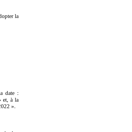
dopter la
a date :
 et, à la
 2022 ».