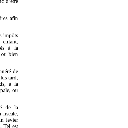
c d’être
res afin
s impôts
 enfant,
tés à la
s ou bien
onéré de
plus tard,
ds, à la
ipale, ou
té de la
 fiscale,
n levier
. Tel est