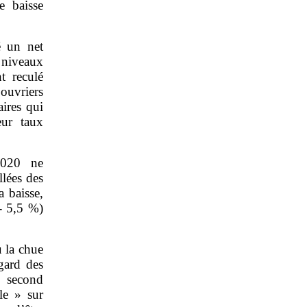
e baisse
é un net
 niveaux
t reculé
ouvriers
ires qui
eur taux
2020 ne
llées des
 baisse,
(‑ 5,5 %)
u la chue
gard des
e second
le » sur