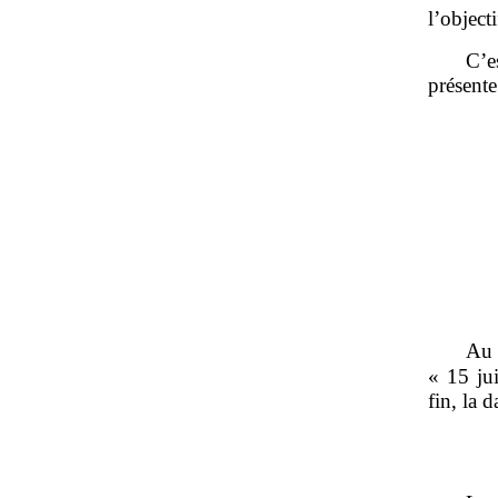
l’objecti
C’e
présente
Au 
« 15 jui
fin, la 