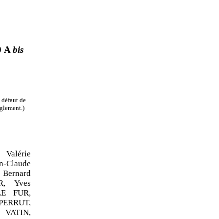
0
A
bis
 défaut de
èglement.)
Valérie
n
‑
Claude
 Bernard
R, Yves
LE
FUR,
PERRUT,
e VATIN,