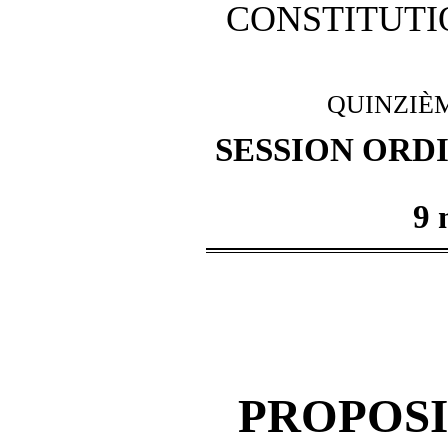
CONSTITUTI
QUINZI
È
SESSION ORD
9 
PRO
POS