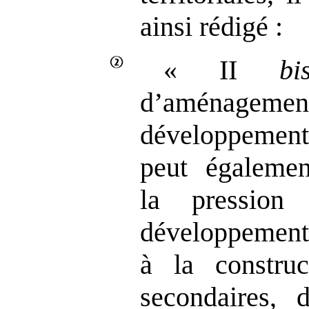
ainsi rédigé :
« II
bi
d’aménag
développemen
peut égaleme
la pression
développemen
à la construc
secondaires, 