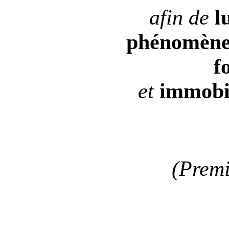
afin de
l
phénomèn
f
et
immobi
(Premi