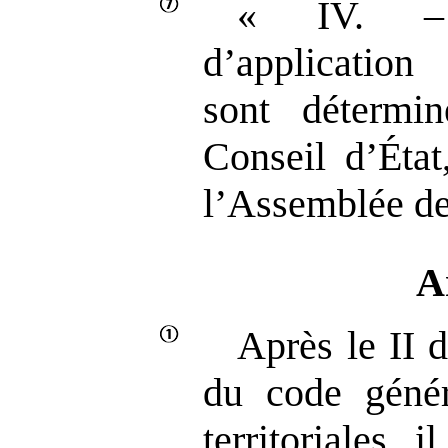
« IV. – 
d’application
sont détermi
Conseil d’État
l’Assemblée de
A
Après le II d
du code généra
territoriales, 