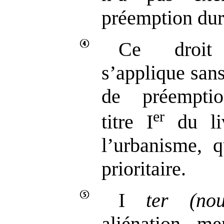
préemption dura
Ce droit
s’applique sans
de préempti
er
titre I
du li
l’urbanisme, q
prioritaire.
I
ter
(no
aliénation m