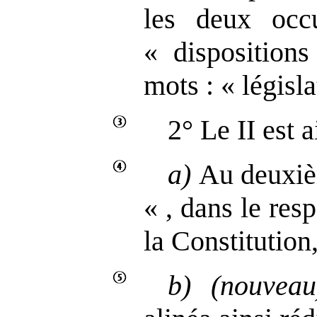
les deux occ
« dispositions
mots : « législa
2° Le II est a
a)
Au deuxièm
« , dans le resp
la Constitution
b)
(nouveau