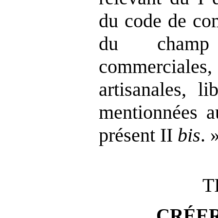
du code de co
du champ 
commerciale
artisanales, l
mentionnées a
présent II
bis
. 
T
CRÉER