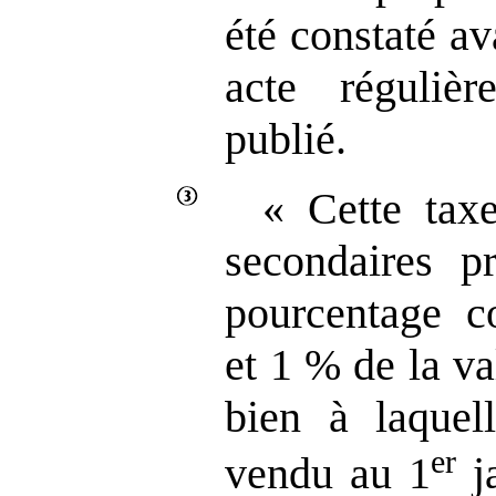
été constaté a
acte régulièr
publié.
«
Cette tax
secondaires p
pourcentage c
et 1 % de la va
bien à laquell
er
vendu au 1
ja