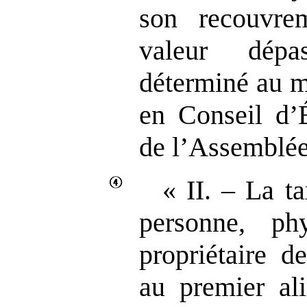
son recouvrem
valeur dép
déterminé au m
en Conseil d’É
de l’Assemblée
« II. – La t
personne, ph
propriétaire d
au premier al