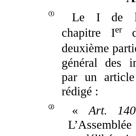
Le I de l
er
chapitre I
du
deuxième partie
général des i
par un artic
rédigé :
«
Art.
140
L’Assemblée 