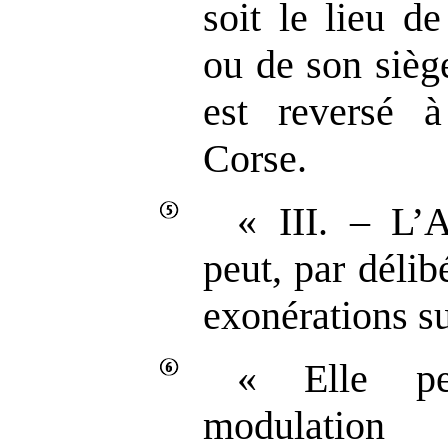
soit le lieu d
ou de son sièg
est reversé à
Corse.
« III. – L’
peut, par délib
exonérations su
« Elle pe
modulation