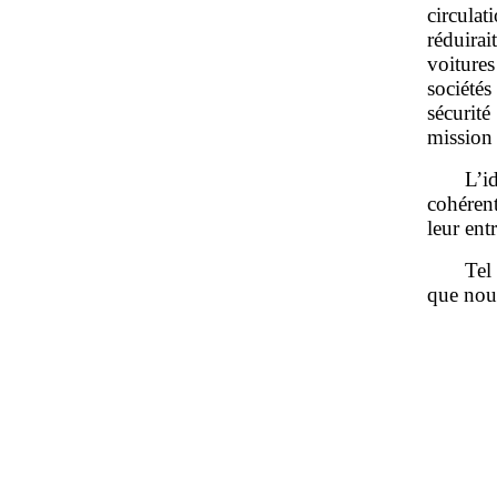
circulat
réduira
voiture
sociétés
sécurit
mission 
L’i
cohérent
leur ent
Tel
que nou