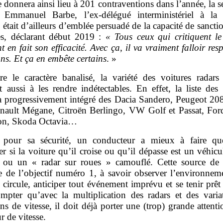
 donnera ainsi lieu à 201 contraventions dans l’année, la 
Emmanuel Barbe, l’ex‑délégué interministériel à la 
, était d’ailleurs d’emblée persuadé de la capacité de sancti
s, déclarant début 2019 :
«
Tous ceux qui critiquent le
t en fait son efficacité. Avec ça, il va vraiment falloir resp
ons. Et ça en embête certains
. »
re le caractère banalisé, la variété des voitures radars 
t aussi à les rendre indétectables. En effet, la liste des
s a progressivement intégré des Dacia Sandero, Peugeot 208
nault Mégane, Citroën Berlingo, VW Golf et Passat, For
on, Skoda Octavia…
 pour sa sécurité, un conducteur a mieux à faire q
 si la voiture qu’il croise ou qu’il dépasse est un véhic
s ou un « radar sur roues » camouflé. Cette source de s
e de l’objectif numéro 1, à savoir observer l’environnem
l circule, anticiper tout événement imprévu et se tenir prêt 
mpter qu’avec la multiplication des radars et des varia
ons de vitesse, il doit déjà porter une (trop) grande attent
 de vitesse.