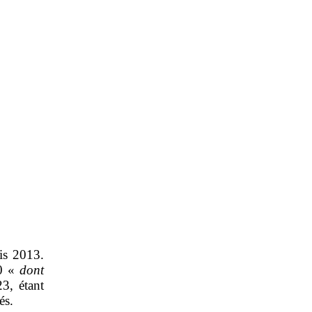
is 2013.
00 «
dont
3, étant
és.