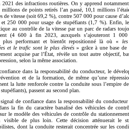
n 2021 des infractions routières. On y apprend notamment
 millions de points retirés l’an passé, 10,1 millions l’éta
s de vitesse (soit 69,2 %), contre 507 000 pour cause d’a
 et 250 000 pour usage de stupéfiants (1,7 %). Enfin, le
ique au contrôle de la vitesse par un parc de radars touj
ent (4 600 à fin 2023, auxquels s’ajouteront 1 000
), plus performant et bientôt repositionné là où «
les
es et le trafic sont le plus élevés
» grâce à une base de
ment acquise par l’État, révèle un tout autre objectif, ba
pression, selon la même association.
confiance dans la responsabilité du conducteur, le dével
révention et de la formation, de même qu’une répressio
nt la lutte renforcée contre la conduite sous l’empire de
 stupéfiants), passent au second plan.
signal de confiance dans la responsabilité du conducteur 
 dans la fin du caractère banalisé des véhicules de contrô
, sur le modèle des véhicules de contrôle du stationnement
 visible de plus loin. Cette décision atténuerait le st
listes, dont la conduite resterait concentrée sur les cond