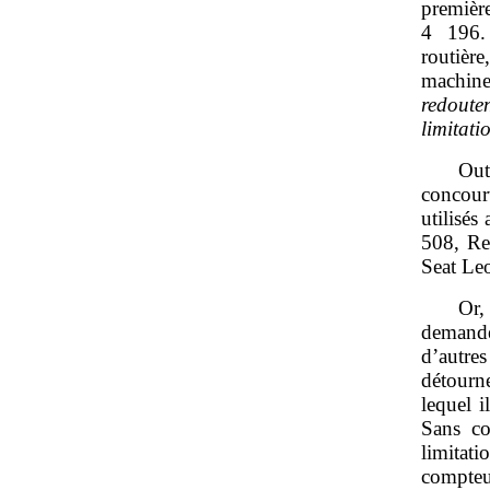
première
4 196. 
routière
machine
redouten
limitati
Out
concour
utilisé
508, Re
Seat Le
Or,
demander
d’autre
détourn
lequel i
Sans co
limitati
compteur