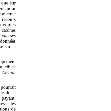
 que sur
ient pour
lcoolémie
 recours
ours plus
 cabines
 vitesses
 données
sé sur la
oppement
n ciblée
 l’alcool
pourrait
le de la
 payant,
ress des
itions de