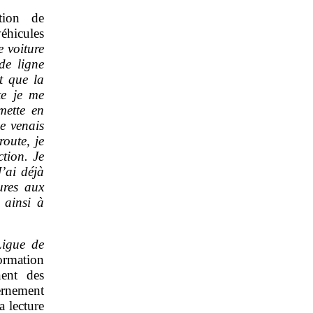
ition de
éhicules
 voiture
de ligne
nt que la
te je me
mette en
e venais
route, je
ction. Je
J’ai déjà
ures aux
 ainsi à
Ligue de
ormation
ent des
ernement
a lecture