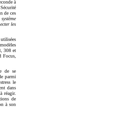
seconde à
Sécurité
on de ces
 système
ecter les
utilisées
 modèles
, 308 et
d Focus,
ue de se
ule parmi
tress le
ent dans
à réagir.
tions de
ion à son