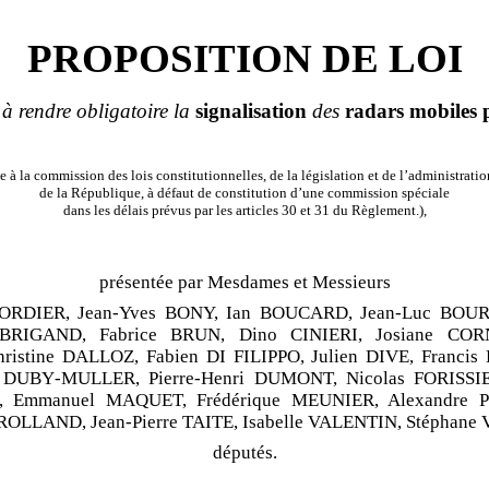
PROPOSITION DE LOI
 à rendre
obligatoire
la
signalisation
des
radars
mobiles
à la commission des lois constitutionnelles, de la législation et de l’administrati
de la République, à défaut de constitution d’une commission spéciale
dans les délais prévus par les articles 30 et 31 du Règlement.),
présentée par Mesdames et Messieurs
CORDIER, Jean
‑
Yves BONY, Ian BOUCARD, Jean-Luc BOU
 BRIGAND, Fabrice BRUN, Dino CINIERI, Josiane COR
hristine DALLOZ, Fabien DI
FILIPPO, Julien DIVE, Francis
e DUBY
‑
MULLER, Pierre
‑
Henri DUMONT, Nicolas FORISSI
, Emmanuel MAQUET, Frédérique MEUNIER, Alexandre P
 ROLLAND, Jean-Pierre TAITE, Isabelle VALENTIN, Stéphane 
députés.