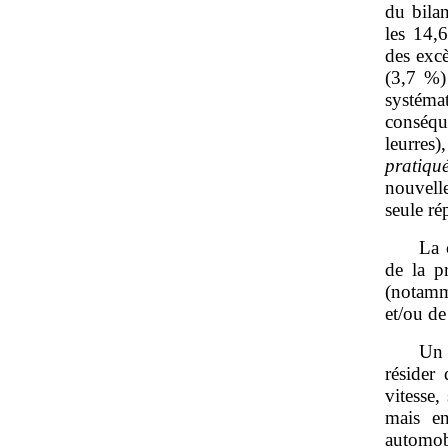
du bila
les 14,6
des excè
(3,7 %)
systémat
conséqu
leurres
pratiqué
nouvelle
seule ré
La 
de la p
(notamme
et/ou de
Un 
résider
vitesse
mais en
automobi