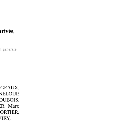
privés
,
on générale
RGEAUX,
NELOUP,
 DUBOIS,
ER, Marc
ORTIER,
VIRY,