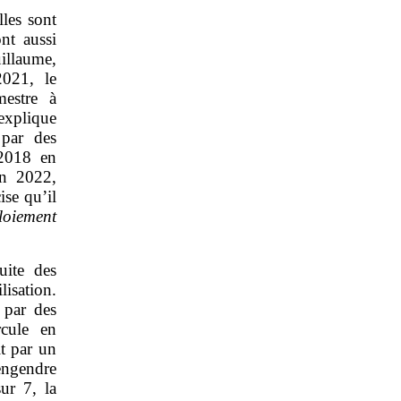
lles sont
nt aussi
illaume,
2021, le
estre à
explique
 par des
 2018 en
en 2022,
ise qu’il
ploiement
uite des
isation.
 par des
rcule en
t par un
engendre
ur 7, la