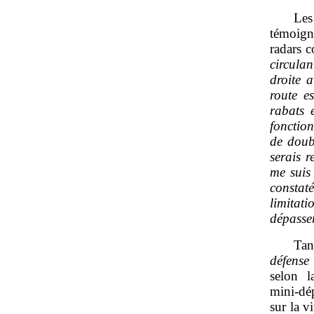
Les
témoign
radars c
circulan
droite a
route e
rabats 
fonctio
de doubl
serais r
me suis
constat
limitat
dépasser
Tan
défense
selon 
mini‑dé
sur la v