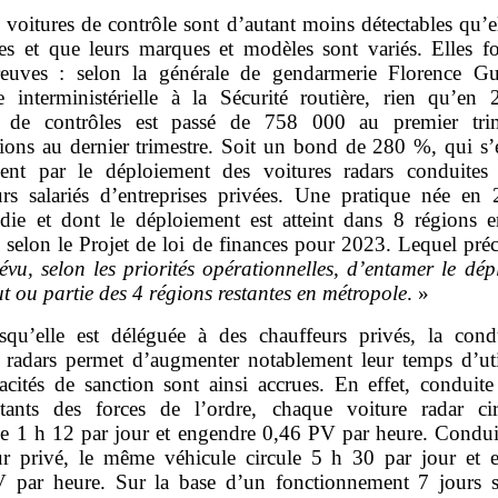
 voitures de contrôle sont d’autant moins détectables qu’e
ées et que leurs marques et modèles sont variés. Elles fo
reuves : selon la générale de gendarmerie Florence Gu
e interministérielle à la Sécurité routière, rien qu’en 
 de contrôles est passé de 758 000 au premier trim
lions au dernier trimestre. Soit un bond de 280 %, qui s’
nt par le déploiement des voitures radars conduites
urs salariés d’entreprises privées. Une pratique née en
ie et dont le déploiement est atteint dans 8 régions 
 selon le Projet de loi de finances pour 2023. Lequel préc
évu, selon les priorités opérationnelles, d’entamer le dé
t ou partie des 4 régions restantes en métropole
. »
squ’elle est déléguée à des chauffeurs privés, la cond
s radars permet d’augmenter notablement leur temps d’util
acités de sanction sont ainsi accrues. En effet, conduite
ntants des forces de l’ordre, chaque voiture radar ci
 1 h 12 par jour et engendre 0,46 PV par heure. Condui
ur privé, le même véhicule circule 5 h 30 par jour et 
 par heure. Sur la base d’un fonctionnement 7 jours s