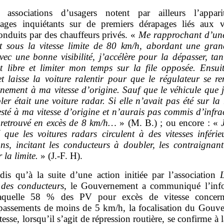
 associations d’usagers notent par ailleurs l’appar
ages inquiétants sur de premiers dérapages liés aux v
onduits par des chauffeurs privés. «
Me rapprochant d’une
t sous la vitesse limite de 80
km/h, abordant une gran
vec une bonne visibilité, j’accélère pour la dépasser, ta
st libre et limiter mon temps sur la file opposée. Ensui
et laisse la voiture ralentir pour que le régulateur se re
nnement à ma vitesse d’origine. Sauf que le véhicule que j
er était une voiture radar. Si elle n’avait pas été sur la 
esté à ma vitesse d’origine et n’aurais pas commis d’infra
 retrouvé en excès de 8
km/h…
» (M. B.) ; ou encore : «
é que les voitures radars circulent à des vitesses inférie
ions, incitant les conducteurs à doubler, les contraignant
 la limite.
» (J.‑F. H).
dis qu’à la suite d’une action initiée par l’association
 des conducteurs
, le Gouvernement a communiqué l’inf
laquelle 58 % des PV pour excès de vitesse concern
passements de moins de 5 km/h, la focalisation du Gouv
itesse, lorsqu’il s’agit de répression routière, se confirme à l