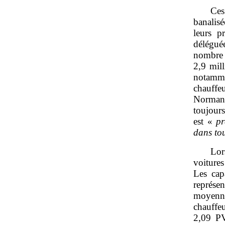
Ces
banalis
leurs p
délégué
nombre
2,9 mil
notamme
chauffe
Normand
toujours
est «
pr
dans tou
Lor
voiture
Les cap
représe
moyenne
chauffe
2,09 PV