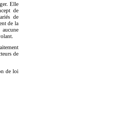
ger. Elle
ncept de
ariés de
ent de la
t aucune
volant.
faitement
cteurs de
on de loi