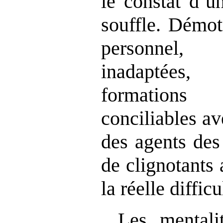
le constat d’u
souffle. Démot
personnel,
inadaptées
formations
conciliables av
des agents de
de clignotants 
la réelle diffic
Les mentali