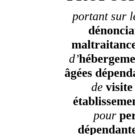
portant sur 
dénoncia
maltraitanc
d’
hébergem
âgées dépend
de
visite
établisseme
pour
per
dépendant