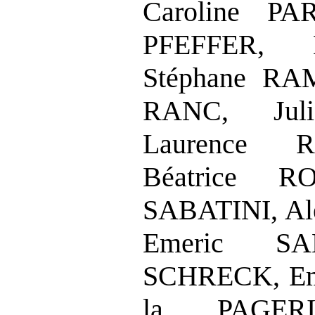
Caroline PA
PFEFFER, L
Stéphane RA
RANC, Jul
Laurence R
Béatrice R
SABATINI, A
Emeric SA
SCHRECK, Em
la PAGERIE