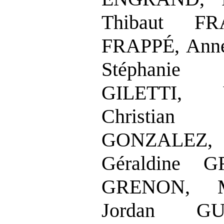
Thibaut FR
FRAPPÉ, Ann
Stéphanie
GILETTI, 
Christian
GONZALEZ, F
Géraldine G
GRENON, M
Jordan GU