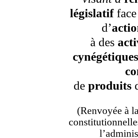
législatif
face
d’
acti
à des
acti
cynégétique
co
de
produits
(Renvoyée à la
constitutionnelles
l’adminis