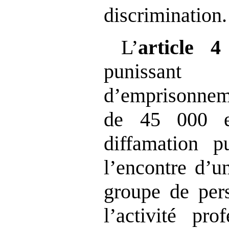
discrimination.
L’
article
4
punissa
d’empris
de 45 000 e
diffamation 
l’encontre d’u
groupe de per
l’activité pro