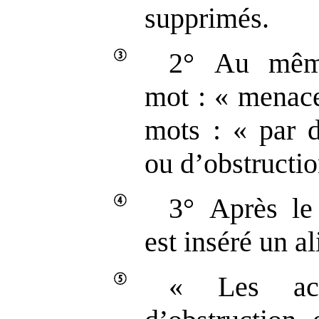
supprimés.
2° Au même
mot : « menace
mots : « par d
ou d’obstructio
3° Après le 
est inséré un al
« Les ac