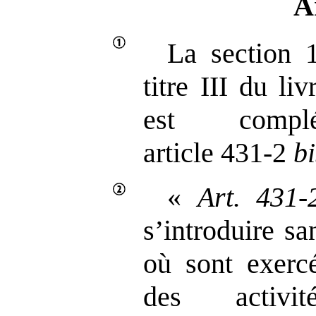
A
La section 
titre III du l
est comp
article 431‑2
bi
«
Art.
431
‑
s’introduire sa
où sont exercé
des activit