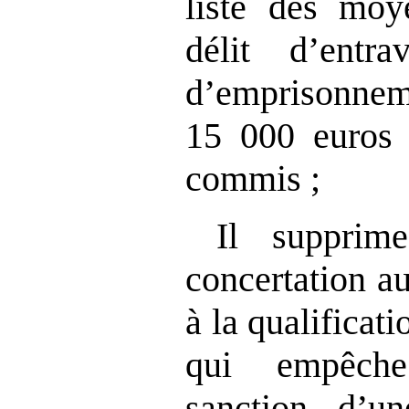
liste des moy
délit d’ent
d’empriso
15 000 euros 
commis ;
Il supprim
concertation a
à la qualificati
qui empêche
sanction d’un