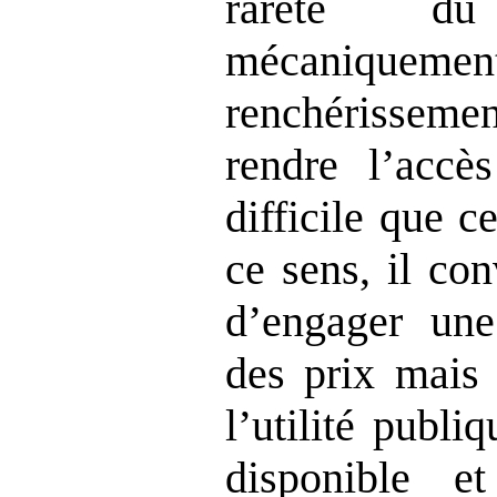
rareté d
mécaniquem
renchérisseme
rendre l’accè
difficile que c
ce sens, il co
d’engager un
des prix mais 
l’utilité publi
disponible e