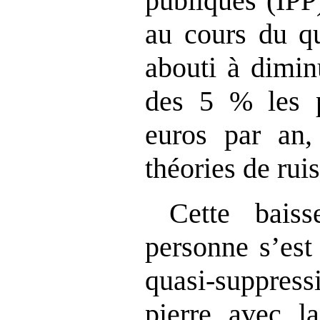
publiques (IPP
au cours du qu
abouti à dimin
des 5 % les 
euros par an,
théories de rui
Cette bais
personne s’es
quasi‑suppres
pierre avec l