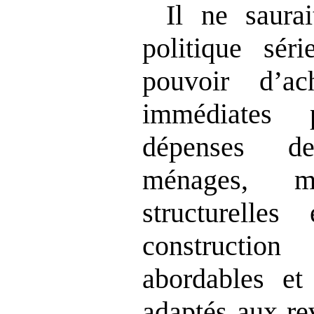
Il ne saura
politique sér
pouvoir d’a
immédiates 
dépenses d
ménages, m
structurelle
constructi
abordables et
adaptés aux re