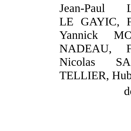
Jean
‑
Paul L
LE
GAYIC, F
Yannick MO
NADEAU, F
Nicolas S
TELLIER, Hu
d