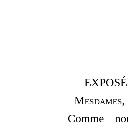
EXPOSÉ
M
esdames
,
Comme nou