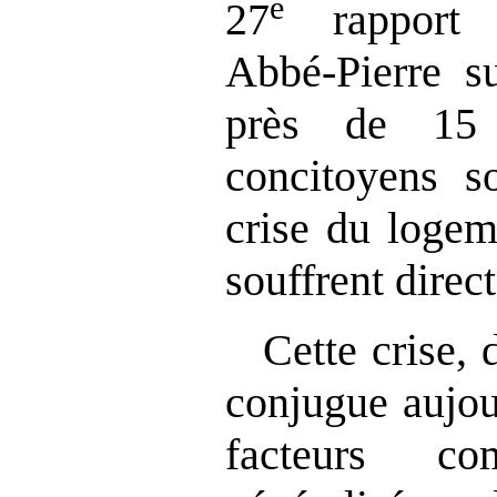
e
27
rapport 
Abbé‑Pierre s
près de 15 
concitoyens s
crise du logem
souffrent direc
Cette crise, 
conjugue aujou
facteurs c