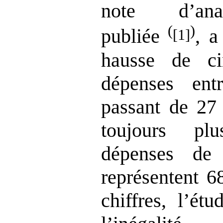
note d’ana
(
)
publiée
, a
[1]
hausse de c
dépenses en
passant de 27
toujours pl
dépenses de
représentent 6
chiffres, l’ét