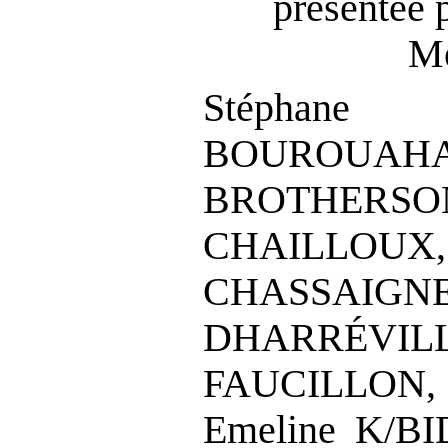
présentée 
Me
Stéphane
BOUROUA
BROTHER
CHAILL
CHASSAI
DHARRÉV
FAUCILLON, 
Emeline K/BI