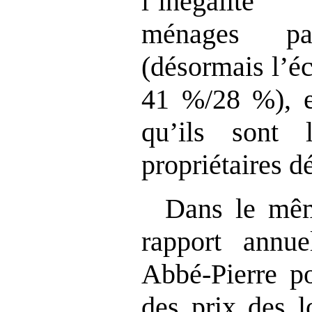
l’inégalité
ménages pa
(désormais l’éc
41 %/28 %), e
qu’ils sont 
propriétaires 
Dans le même
rapport annu
Abbé‑Pierre po
des prix des 