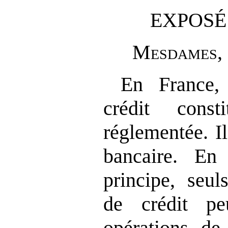
EXPOSÉ
M
esdames
,
En France, 
crédit const
réglementée. I
bancaire. En
principe, seul
de crédit pe
opérations de