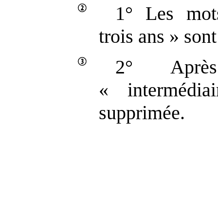
1° Les mot
trois ans » son
2° Apr
« intermédia
supprimée.