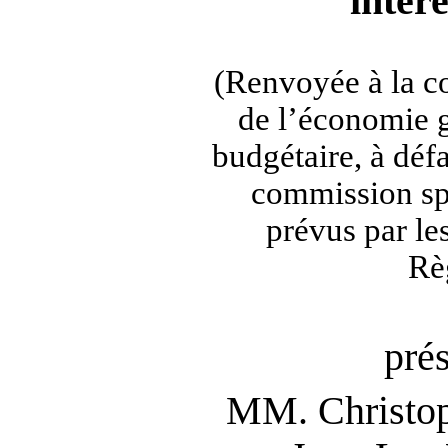
inter
(Renvoyée à la c
de l’économie g
budgétaire, à déf
commission spé
prévus par les
Rè
pré
MM.
Christ