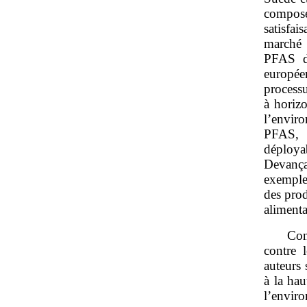
compos
satisfai
marché 
PFAS de
europée
processu
à horiz
l’envir
PFAS, 
déploya
Devança
exemple 
des prod
alimenta
Con
contre 
auteurs 
à la hau
l’envir