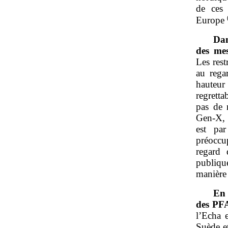
de ces 
Europe
Dan
des mes
Les rest
au rega
hauteur 
regrett
pas de 
Gen‑X, 
est pa
préoccu
regard 
publiqu
manière
En 
des PF
l’Echa 
Suède e