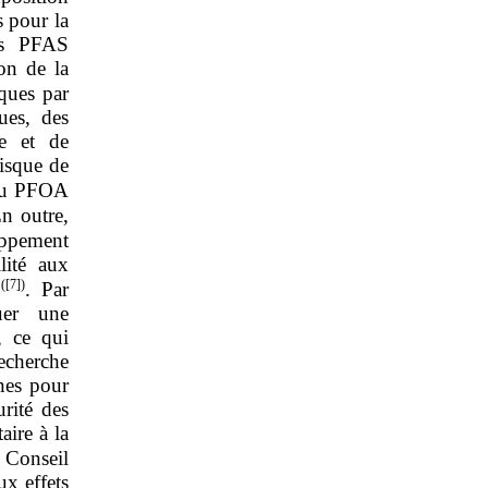
s pour la
ns PFAS
on de la
iques par
ues, des
le et de
risque de
 au PFOA
En outre,
loppement
lité aux
(
[7]
)
A
. Par
uer une
, ce qui
echerche
nes pour
rité des
ire à la
 Conseil
ux effets