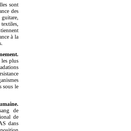
lles sont
ance des
guitare,
textiles,
ntiennent
ance à la
s.
nement.
 les plus
adations
rsistance
ganismes
 sous le
humaine.
sang de
ional de
FAS dans
xposition