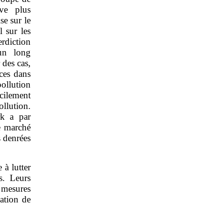
ve plus
se sur le
 sur les
rdiction
 un long
 des cas,
ces dans
ollution
ilement
llution.
rk a par
le marché
s denrées
 à lutter
s. Leurs
e mesures
vation de