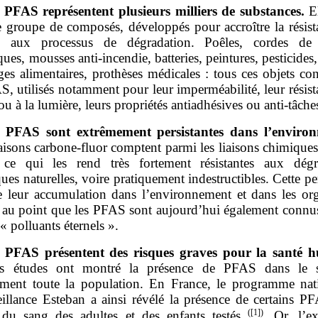
 PFAS représentent plusieurs milliers de substances.
E
e groupe de composés, développés pour accroître la résist
s aux processus de dégradation. Poêles, cordes de 
ues, mousses anti‑incendie, batteries, peintures, pesticides, 
es alimentaires, prothèses médicales : tous ces objets co
, utilisés notamment pour leur imperméabilité, leur résist
ou à la lumière, leurs propriétés antiadhésives ou anti‑tâche
 PFAS sont extrêmement persistantes dans l’environ
aisons carbone‑fluor comptent parmi les liaisons chimiques
, ce qui les rend très fortement résistantes aux dégr
ues naturelles, voire pratiquement indestructibles. Cette pe
e leur accumulation dans l’environnement et dans les or
, au point que les PFAS sont aujourd’hui également connus
 polluants éternels ».
 PFAS présentent des risques graves pour la santé 
urs études ont montré la présence de PFAS dans le 
ement toute la population. En France, le programme nat
eillance Esteban a ainsi révélé la présence de certains P
(
[1]
)
u sang des adultes et des enfants testés
. Or, l’e