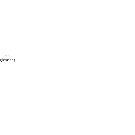
défaut de
èglement.)