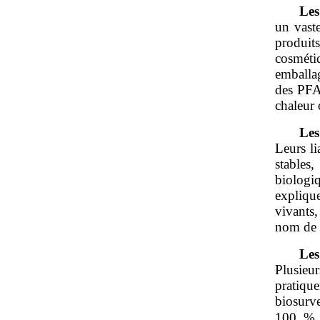
Les
un vast
produit
cosmétiq
emballag
des PFAS
chaleur 
Les
Leurs li
stables
biologiq
expliqu
vivants
nom de «
Les
Plusie
pratiqu
biosurv
100 % d