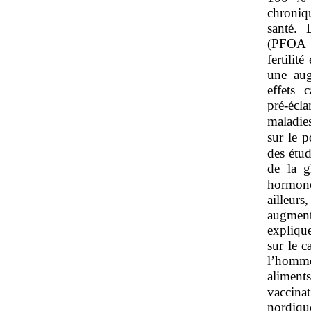
chroniqu
santé.
(PFOA e
fertilit
une aug
effets 
pré‑écla
maladie
sur le 
des étud
de la g
hormone
ailleu
augment
expliqu
sur le 
l’homme
aliment
vaccina
nordique