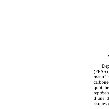
Dep
(PFAS)
manufac
carbone
quotidi
représen
d’une d
risques 