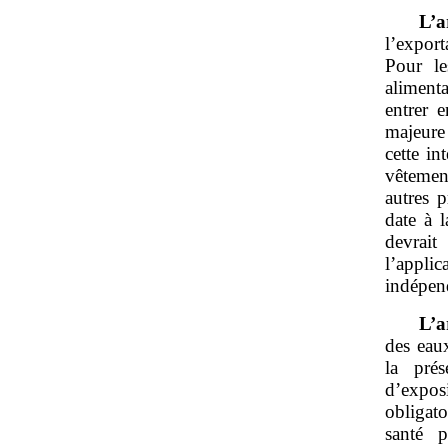
L’a
l’expor
Pour le
alimenta
entrer 
majeure 
cette in
vêtement
autres p
date à 
devrai
l’appli
indépen
L’a
des eau
la pré
d’expo
obligato
santé p