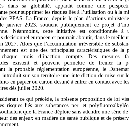
és dans sa globalité, apparaît comme une perspecti
sante pour supprimer les risques liés à l’utilisation ou à la mi
des PFAS. La France, depuis le plan d’actions ministériel
 janvier 2023, soutient publiquement ce projet d’inte
nne. Néanmoins, cette initiative est conditionnée à
s décisionnel européen et pourrait aboutir, dans le meilleur
on 2027. Alors que l’accumulation irréversible de substan
onnement est une des principales caractéristiques de la p
chaque mois d’inaction compte. Des mesures fac
bles existent et peuvent permettre de freiner la po
nt la probable réglementation européenne, le Danema
introduit sur son territoire une interdiction de mise sur 
uits en papier ou carton destiné à entrer en contact avec le
ires dès juillet 2020.
sidérant ce qui précède, la présente proposition de loi vise
les risques liés aux substances per- et polyfluoroalkylée
souhaitent que la France déploie sans attendre une série d
teur des enjeux en matière de santé publique et de préser
onnement.