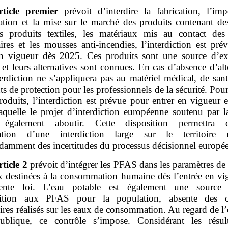
rticle premier
prévoit d’interdire la fabrication, l’impo
tation et la mise sur le marché des produits contenant d
s produits textiles, les matériaux mis au contact des
ires et les mousses anti‑incendies, l’interdiction est pr
en vigueur dès 2025. Ces produits sont une source d’ex
et leurs alternatives sont connues. En cas d’absence d’alt
terdiction ne s’appliquera pas au matériel médical, de san
s de protection pour les professionnels de la sécurité. Pour
roduits, l’interdiction est prévue pour entrer en vigueur
laquelle le projet d’interdiction européenne soutenu par l
t également aboutir. Cette disposition permettra d’
cation d’une interdiction large sur le territoire n
damment des incertitudes du processus décisionnel europé
rticle 2
prévoit d’intégrer les PFAS dans les paramètres de
x destinées à la consommation humaine dès l’entrée en vi
sente loi. L’eau potable est également une source 
sition aux PFAS pour la population, absente des co
ires réalisés sur les eaux de consommation. Au regard de l
ublique, ce contrôle s’impose. Considérant les résul