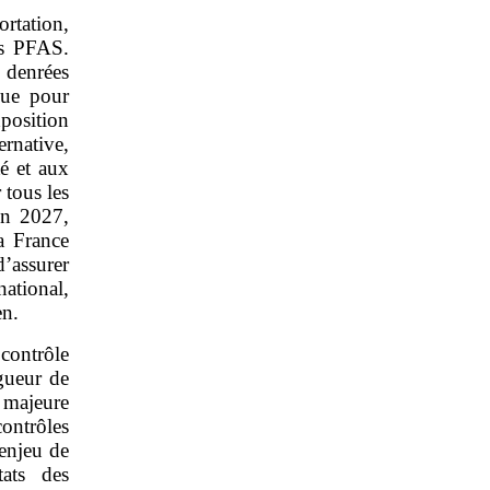
rtation,
es PFAS.
 denrées
évue pour
position
ernative,
té et aux
 tous les
 en 2027,
a France
assurer
ational,
en.
 contrôle
gueur de
majeure
ntrôles
’enjeu de
tats des