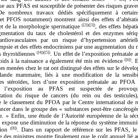
e aux PFAS est susceptible de présenter des risques grave
 De nombreux travaux dédiés spécifiquement à certai
t PFOS notamment) montrent ainsi des effets d’altérati
(
[2]
)(
[3]
)
é et de la morphologie spermatique
, des effets hépat
mentation du taux de cholestérol et des enzymes sériq
cardiovasculaires par un risque d’hypertension artériel
mpsie et des effets endocriniens par une augmentation du 
(
[4]
)(
[5]
)
s thyroïdiennes
. Un effet de l’exposition prénatale
(
[6]
)
poids à la naissance a également été mis en évidence
. 
es menées chez le rat ont distingué des effets sur le déve
lande mammaire, liés à une modification de la sensibi
s stéroïdes, lors d’une exposition prénatale au PFO
rs, l’exposition au PFAS est suspectée de provoq
ation du risque de cancers (du rein ou des testicules)
e le classement du PFOA par le Centre international de r
cancer dans le groupe des « substances peut‑être cancérogè
. » Enfin, une étude de l’Autorité européenne de la sécu
s expose une diminution de la réponse du système immunita
(
[8]
)
tion
. Dans un rapport de référence sur les PFAS, le
 des ministres montre finalement que le coût annuel lié a