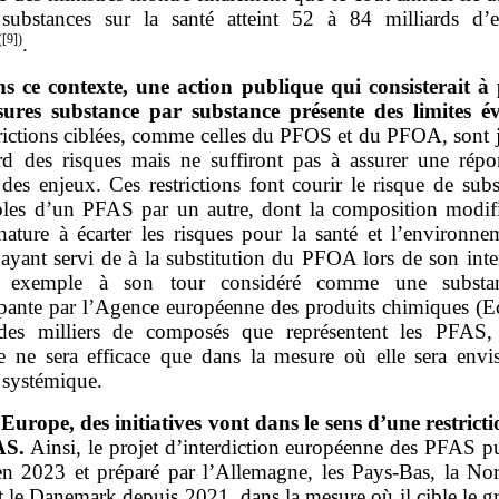
substances sur la santé atteint 52 à 84 milliards d’
(
[9]
)
.
s ce contexte, une action publique qui consisterait à
ures substance par substance présente des limites év
rictions ciblées, comme celles du PFOS et du PFOA, sont j
rd des risques mais ne suffiront pas à assurer une répo
des enjeux. Ces restrictions font courir le risque de subs
ables d’un PFAS par un autre, dont la composition modifi
nature à écarter les risques pour la santé et l’environne
ayant servi de à la substitution du PFOA lors de son inter
r exemple à son tour considéré comme une substan
pante par l’Agence européenne des produits chimiques (E
des milliers de composés que représentent les PFAS, 
e ne sera efficace que dans la mesure où elle sera envi
 systémique.
Europe, des initiatives vont dans le sens d’une restricti
AS.
Ainsi, le projet d’interdiction européenne des PFAS pu
en 2023 et préparé par l’Allemagne, les Pays‑Bas, la Nor
t le Danemark depuis 2021, dans la mesure où il cible le g