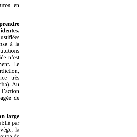
euros en
 prendre
identes.
ustifiées
nse à la
titutions
ée n’est
ment. Le
diction,
ce très
cha). Au
l’action
sagée de
on large
blié par
vège, la
roupe de