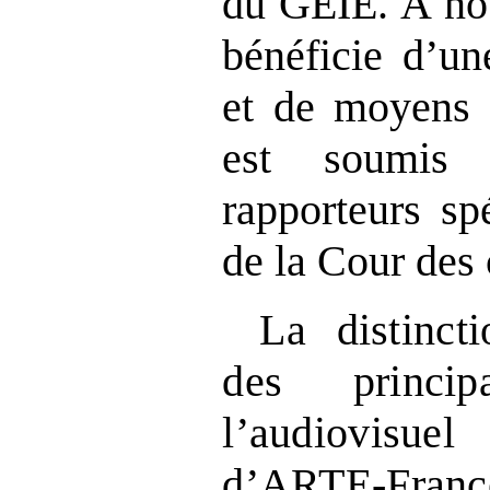
du GEIE. À no
bénéficie d’un
et de moyens s
est soumis 
rapporteurs sp
de la Cour des
La distinct
des princip
l’audiovi
d’ARTE
‑
Fran