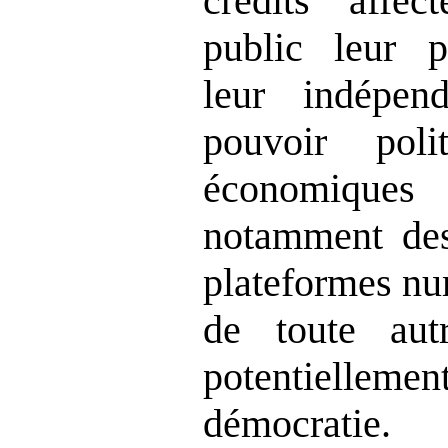
crédits affec
public leur p
leur indépen
pouvoir poli
économiques
notamment des
plateformes nu
de toute autr
potentiellem
démocratie.