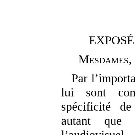
EXPOSÉ
M
esdames
,
Par l’import
lui sont con
spécificité d
autant que 
l’audiovisue