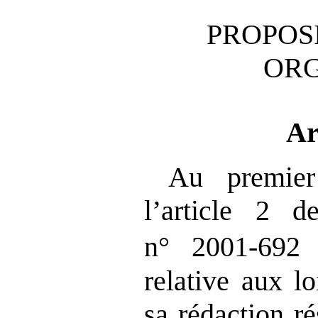
PROPOSI
OR
Ar
Au premier
l’article 2 d
n° 2001‑692
relative aux l
sa rédaction ré