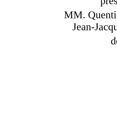
pré
MM. Quent
Jean
‑
Jacq
d