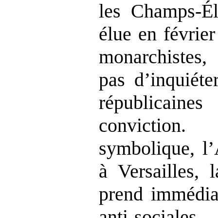
les Champs‑Él
élue en févrie
monarchistes
pas d’inquiéte
républicain
convictio
symbolique, l’
à Versailles, 
prend immédia
anti‑sociale