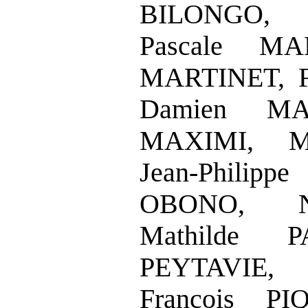
BILONGO, 
Pascale M
MARTINET, F
Damien MA
MAXIMI, M
Jean
‑
Philipp
OBONO, Na
Mathilde P
PEYTAVIE,
François P