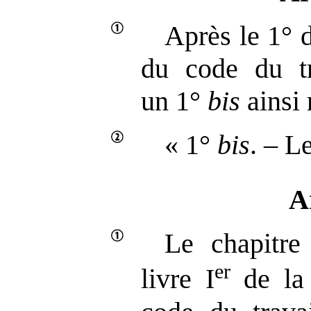
Après le 1° d
du code du tra
un 1°
bis
ainsi 
« 1°
bis
. – L
A
Le chapitre 
er
livre I
de la 