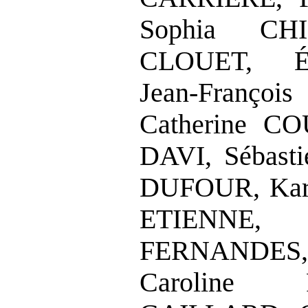
Sophia CHI
CLOUET, É
Jean
‑
Franç
Catherine C
DAVI, Sébas
DUFOUR, Kar
ETIENNE
FERNANDES,
Caroline 