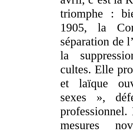
triomphe : bi
1905, la Co
séparation de l’
la suppress
cultes. Elle pr
et laïque o
sexes », déf
professionnel.
mesures nov