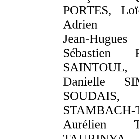
PORTES, Lo
Adrien 
Jean
‑
Hugu
Sébastien 
SAINTOUL,
Danielle SI
SOUDA
STAMBACH
‑
Aurélien 
TAURINYA, 