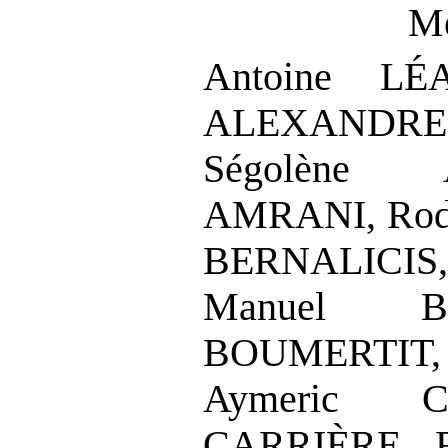
Me
Antoine LÉ
ALEXANDRE,
Ségolène 
AMRANI, Rod
BERNALICIS,
Manuel B
BOUMERTIT,
Aymeric C
CARRIÈRE, F