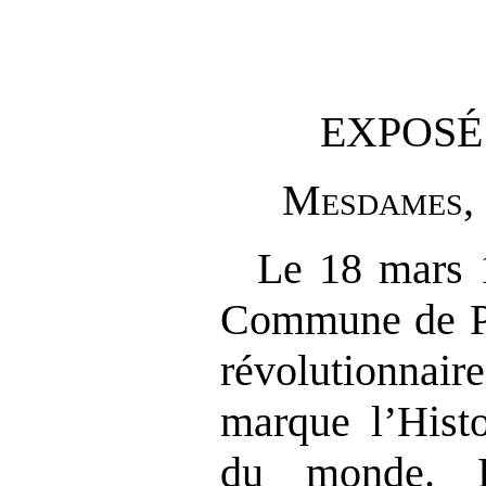
EXPOSÉ
M
esdames
,
Le 18 mars 
Commune de Pa
révolutionn
marque l’Histo
du monde. P