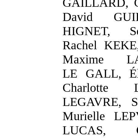
GAILLARD, C
David GUI
HIGNET, Sé
Rachel KEKE
Maxime LA
LE
GALL, É
Charlotte
LEGAVRE, S
Murielle LE
LUCAS, C