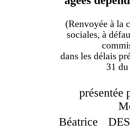
âgées
dépend
(Renvoyée à la 
sociales, à défa
commis
dans les délais pré
31 du
présentée 
Me
Béatrice DE