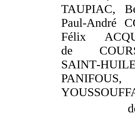
TAUPIAC, Be
Paul-André 
Félix ACQU
de
COUR
SAINT
‑
HUI
PANIFOU
YOUSSOUFFA
d