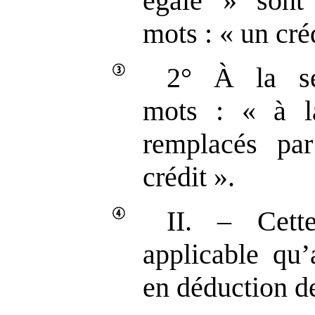
égale » sont
mots : « un cré
2° À la se
mots : « à l
remplacés pa
crédit ».
II. – Cette
applicable qu
en déduction d