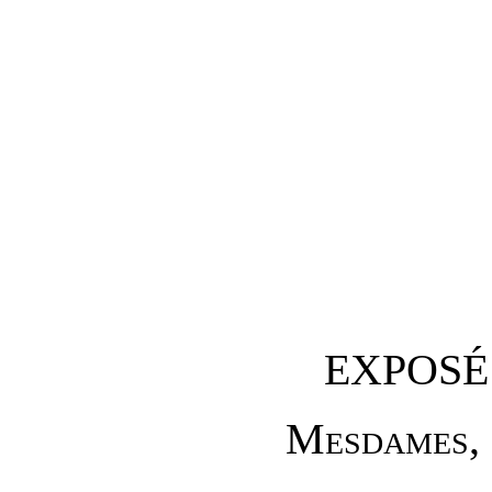
EXPOSÉ
M
esdames
,