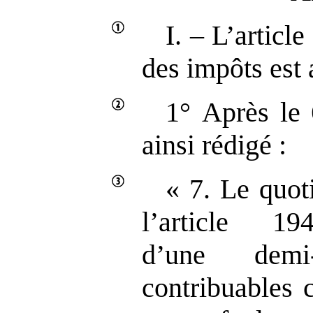
I. – L’articl
des impôts est 
1° Après le 
ainsi rédigé :
« 7. Le quot
l’article 1
d’une demi
contribuables c