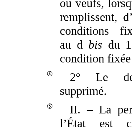
ou veufs, lors
remplissent, d
conditions 
au d
bis
du 1
condition fixée
2° Le der
supprimé.
II. – La per
l’État est 