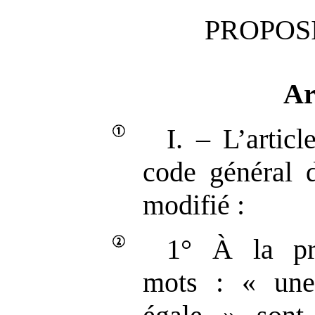
PROPOSI
Ar
I. – L’artic
code général d
modifié :
1° À la pr
mots : « une