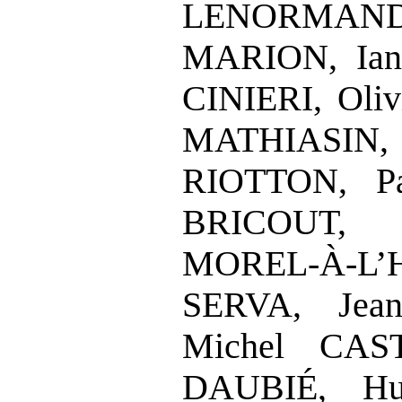
LENORMAN
MARION, Ia
CINIERI, Oli
MATHIASI
RIOTTON, P
BRICOU
MOREL
‑
À
‑
L’
SERVA, Jea
Michel CAS
DAUBIÉ, Hu