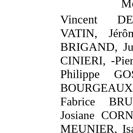
Me
Vincent 
VATIN,
Jér
BRIGAND,
J
CINIERI, -
Pie
Philippe G
BOURGEAU
Fabrice BRU
Josiane COR
MEUNIER, Is