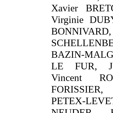
Xavier BRE
Virginie DUB
BONNI
SCHELLE
BAZIN-M
LE FUR, Jea
Vincent RO
FORIS
PETEX‑LE
NEUDER, F