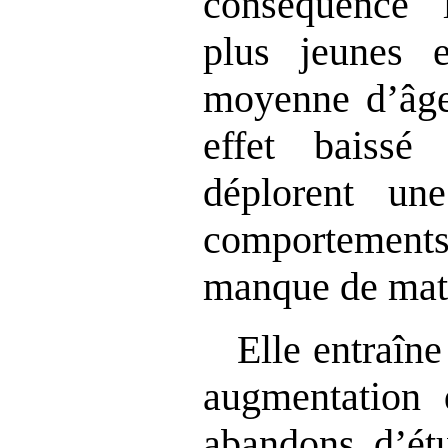
conséquence l
plus jeunes 
moyenne d’âge
effet baissé
déplorent une
comportement
manque de matu
Elle entraîn
augmentation d
abandons d’ét