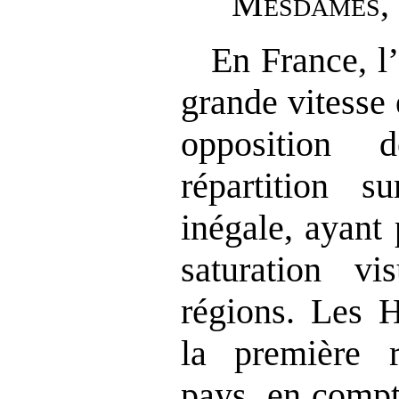
M
esdames
,
En France, l’
grande vitesse 
opposition 
répartition su
inégale, ayant
saturation vi
régions. Les H
la première 
pays, en compt