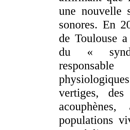
une nouvelle 
sonores. En 20
de Toulouse a 
du « synd
responsab
physiologiq
vertiges, de
acouphènes,
populations vi