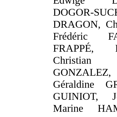
Edwige D
DOGOR‑SU
DRAGON, Chr
Frédéric F
FRAPPÉ, F
Christian
GONZALEZ, F
Géraldine G
GUINIOT, J
Marine HAM