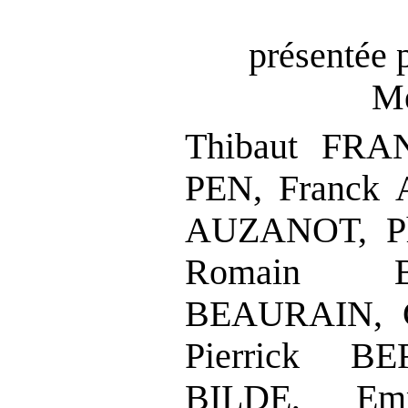
présentée 
Me
Thibaut FR
PEN, Franck 
AUZANOT, Ph
Romain B
BEAURAIN, C
Pierrick B
BILDE, Em