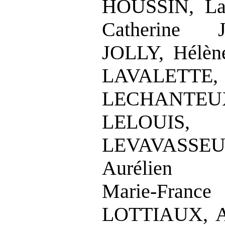
HOUSSIN, La
Catherine 
JOLLY, Hélè
LAVALE
LECHANT
LELOUI
LEVAVASSEUR
Aurélien 
Marie‑Franc
LOTTIAUX, A