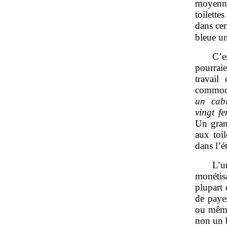
moyenna
toilettes
dans cer
bleue u
C’e
pourrai
travail
commodi
un cab
vingt
f
Un gran
aux toi
dans l’é
L’u
monétisa
plupart 
de payer
ou même
non un b