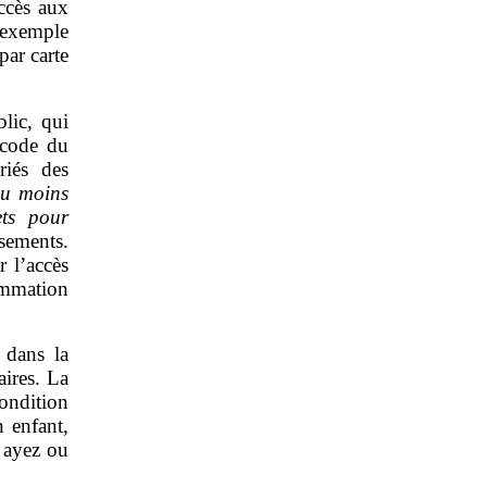
ccès aux
r exemple
par carte
lic, qui
 code du
riés des
 au moins
ts pour
ssements.
 l’accès
ommation
 dans la
aires.
La
condition
n enfant,
 ayez ou