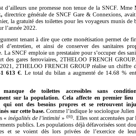
st d’ailleurs une promesse non tenue de la SNCF. Mme
,
directrice générale de SNCF Gare & Connexions, avait
nier, la gratuité des toilettes pour les voyageurs munis de b
ur l’année 2022.
rgument tenant à dire que cette monétisation permet de fi
el d’entretien, et ainsi de conserver des sanitaires prop
e. La SNCF emploie un prestataire pour s’occuper des sani
part des gares ferroviaires, 2THELOO FRENCH GROUP. 
e 2021, 2THELOO FRENCH GROUP réalise un chiffre d’a
61
613
€
. Le total du bilan a augmenté de 14.68 % en
.
 manque de toilettes accessibles sans conditio
ment sur la population. Cela affecte en premier lieu 
, qui ont des besoins propres et se retrouvent inj
nés sur cette base.
Comme l’indique le sociologue Julie
(
[6]
)
es «
inégalités de l’intimité
»
. Elles sont accentuées par l
ements publics. Les populations déjà défavorisées sont do
ées et se voient dès lors privées de l’exercice de leur