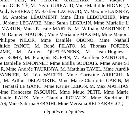
nce GUETTÉ, M. David GUIRAUD, Mme Mathilde HIGNET, 
Andy KERBRAT, M. Bastien LACHAUD, M. Maxime LAISNEY,
 M. Antoine LÉAUMENT, Mme Élise LEBOUCHER, Mme 
. Jérôme LEGAVRE, Mme Sarah LEGRAIN, Mme Murielle 
 MARTIN, Mme Pascale MARTIN, M. William MARTINET, M
 M. Damien MAUDET, Mme Marianne MAXIMI, Mme Manon
Philippe NILOR, Mme Danièle OBONO, Mme Nathal
ilde PANOT, M. René PILATO, M. Thomas PORTES
MME, M. Adrien QUATENNENS, M. Jean-Hugues 
ien ROME, M. François RUFFIN, M. Aurélien SAINTOUL,
e Danielle SIMONNET, Mme Ersilia SOUDAIS, Mme Anne 
, Mme Andrée TAURINYA, M. Matthias TAVEL, Mme Aurél
VANNIER, M. Léo WALTER, Mme Christine ARRIGHI, M
M. Arthur DELAPORTE, Mme Marie-Charlotte GARIN, M.
 Tematai LE GAYIC, Mme Karine LEBON, M. Max MATHIASI
me Francesca PASQUINI, Mme Maud PETIT, Mme Mari
Claude RAUX, Mme Claudia ROUAUX, Mme Sandrine 
AS, Mme Sabrina SEBAIHI, Mme Mereana REID ARBELOT,
députés et députées.