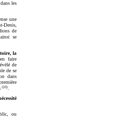
 dans les
cense une
t‑Denis,
lions de
ainsi se
toire, la
n faire
révélé de
ble de se
ion dans
 première
(
[4]
)
es
.
écessité
blic, ou