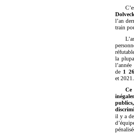
C’e
Dolveck
l’an der
train po
L’a
personn
réfutabl
la plu
l’anné
de
1
2
et 2021
Ce
inégale
publics
discrimi
il y a d
d’équip
pénalis