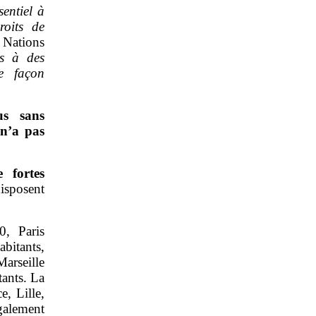
sentiel à
roits de
 Nations
us à des
de façon
us sans
 n’a pas
e fortes
isposent
, Paris
bitants,
Marseille
tants. La
e, Lille,
galement