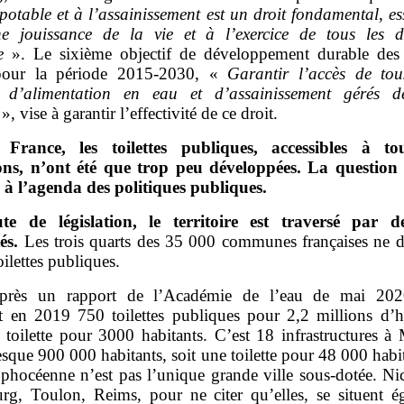
potable et à l’assainissement est un droit fondamental, es
ne jouissance de la vie et à l’exercice de tous les d
e
». Le sixième objectif de développement durable des
pour la période 2015‑2030, «
Garantir l’accès de to
s d’alimentation en eau et d’assainissement gérés 
», vise à garantir l’effectivité de ce droit.
France, les toilettes publiques, accessibles à to
ons, n’ont été que trop peu développées. La question
e à l’agenda des politiques publiques.
te de législation, le territoire est traversé par d
és.
Les trois quarts des 35 000 communes françaises ne d
oilettes publiques.
près un rapport de l’Académie de l’eau de mai 2020
t en 2019 750 toilettes publiques pour 2,2 millions d’ha
 toilette pour 3000 habitants. C’est 18 infrastructures à 
sque 900 000 habitants, soit une toilette pour 48 000 habi
 phocéenne n’est pas l’unique grande ville sous‑dotée. Nic
urg, Toulon, Reims, pour ne citer qu’elles, se situent é