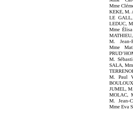
Mme Cléme
KEKE, M. 
LE GALL,
LEDUC, M
Mme Élisa
MATHIEU,
M. Jean-
Mme Math
PRUD’HO
M. Sébast
SALA, Mm
TERRENOIR
M. Paul 
BOULOUX, 
JUMEL, M.
MOLAC, M
M. Jean-
Mme Eva S