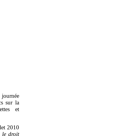
 journée
cs sur la
ttes et
llet 2010
«
le droit