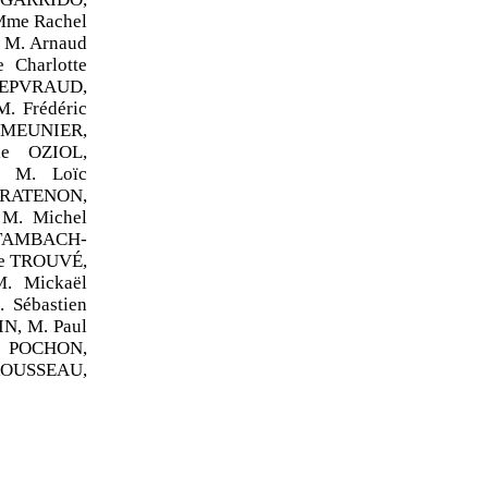
Mme Rachel
 M. Arnaud
Charlotte
LEPVRAUD,
. Frédéric
 MEUNIER,
ie OZIOL,
, M. Loïc
RATENON,
 M. Michel
STAMBACH-
ie TROUVÉ,
. Mickaël
 Sébastien
N, M. Paul
e POCHON,
ROUSSEAU,