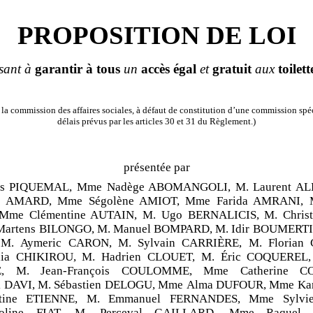
PROPOSITION DE LOI
isant à
garantir
à
tous
un
accès
égal
et
gratuit
aux
toilett
la commission des affaires sociales, à défaut de constitution d’une commission spéc
délais prévus par les articles 30 et 31 du Règlement.)
présentée par
ois PIQUEMAL, Mme Nadège ABOMANGOLI, M. Laurent A
el AMARD, Mme Ségolène AMIOT, Mme Farida AMRANI, M
Mme Clémentine AUTAIN, M. Ugo BERNALICIS, M. Christ
 Martens BILONGO, M. Manuel BOMPARD, M. Idir BOUMERTIT
M. Aymeric CARON, M. Sylvain CARRIÈRE, M. Florian
ia CHIKIROU, M. Hadrien CLOUET, M. Éric COQUEREL, 
, M. Jean-François COULOMME, Mme Catherine C
k DAVI, M. Sébastien DELOGU, Mme Alma DUFOUR, Mme Ka
ine ETIENNE, M. Emmanuel FERNANDES, Mme Sylvi
oline FIAT, M. Perceval GAILLARD, Mme Raquel 