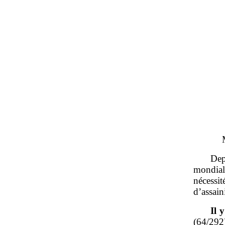
Dep
mondiale
nécess
d’assain
Il 
(64/292