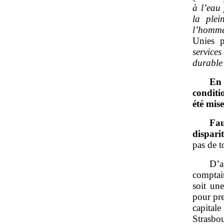
à l’eau 
la plei
l’homm
Unies 
service
durable
En 
conditi
été mis
Fau
disparit
pas de t
D’a
comptai
soit une
pour pre
capitale
Strasbo