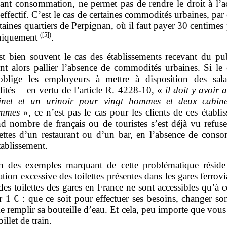
nt consommation, ne permet pas de rendre le droit à l’a
 effectif.
C’est le cas de certaines commodités urbaines, pa
taines quartiers de Perpignan, où il faut payer 30 centimes 
(
[5]
)
niquement
.
st bien souvent le cas des établissements recevant du pub
ent alors pallier l’absence de commodités urbaines. Si le
 oblige les employeurs à mettre à disposition des sala
tés – en vertu de l’article R. 4228‑10, «
il doit y avoir
inet et un urinoir pour vingt hommes et deux cabine
emmes
», ce n’est pas le cas pour les clients de ces établi
d nombre de français ou de touristes s’est déjà vu refuser
lettes d’un restaurant ou d’un bar, en l’absence de cons
tablissement.
n des exemples marquant de cette problématique réside
tion excessive des toilettes présentes dans les gares ferrovi
des toilettes des gares en France ne sont accessibles qu’à 
 1 € : que ce soit pour effectuer ses besoins, changer so
 remplir sa bouteille d’eau. Et cela, peu importe que vous
illet de train.