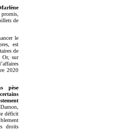
Marlène
 promis,
illets de
nancer le
res, est
taires de
Or, sur
ffaires
tre 2020
ns pèse
certains
ustement
n Damon,
e déficit
ublement
s droits