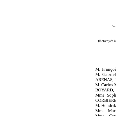
v
(Renvoyée à 
M. Franç
M. Gabri
ARENAS, 
M. Carlos
BOYARD, 
Mme Soph
CORBIÈRE
M. Hendri
Mme Mart
Mme Car