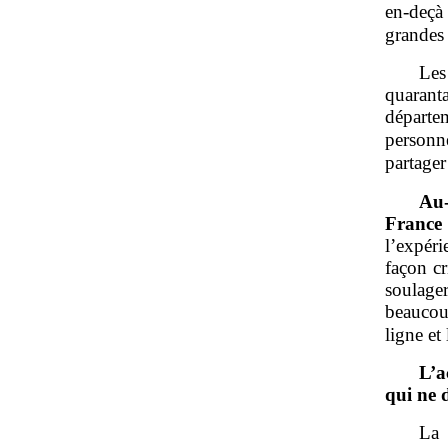
en‑deçà 
grandes 
Les
quarant
départe
person
partager
Au
France
l’expéri
façon cr
soulage
beaucoup
ligne et
L’a
qui ne 
La 