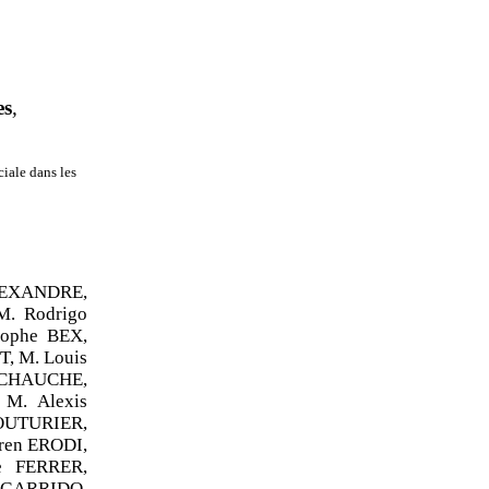
es
,
iale dans les
LEXANDRE,
. Rodrigo
ophe BEX,
, M. Louis
 CHAUCHE,
M. Alexis
OUTURIER,
ren ERODI,
e FERRER,
GARRIDO,