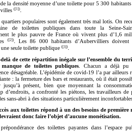
de la densité moyenne d’une toilette pour 5 300 habitants
(
[1]
)
villes
.
 quartiers populaires sont également très mal lotis. On re
aine de toilettes publiques dans toute la Seine‑Sain
ment le plus pauvre de France où vivent plus d’1,6 mil
(
[2]
)
nes
. Les 86 000 habitants d’Aubervilliers doivent 
(
[3]
)
 une seule toilette publique
.
‑
delà de cette répartition inégale sur l’ensemble du terri
 manque de toilettes publiques
. Chacun a déjà pu e
ence désagréable. L’épidémie de covid‑19 l’a par ailleurs 
iante : la fermeture des bars et restaurants, où il était possi
r jusqu’à présent, bien que moyennant la consommat
 d’endroits, a confronté les piétons, les travailleurs de
 les sans‑abri à des situations particulièrement inconfortabl
ccès aux toilettes répond à un des besoins de première n
devraient donc faire l’objet d’aucune monétisation.
prépondérance des toilettes payantes dans l’espace pu