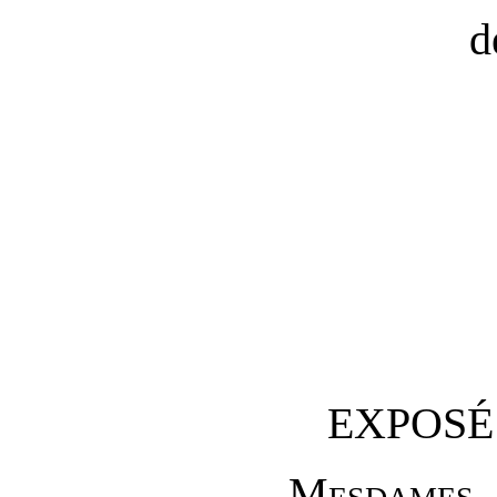
d
EXPOSÉ
M
esdames
,