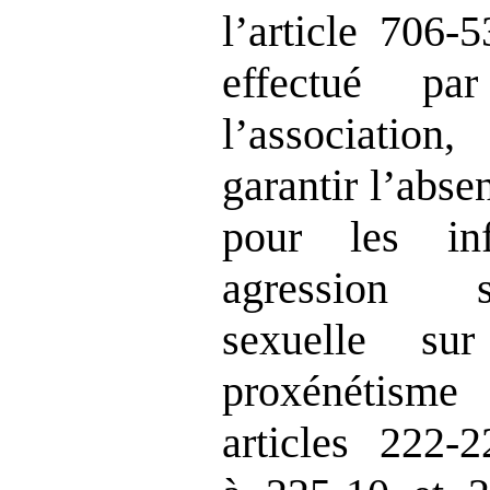
l’article 706
effectué p
l’associatio
garantir l’abs
pour les inf
agression s
sexuelle s
proxénétis
articles 222‑