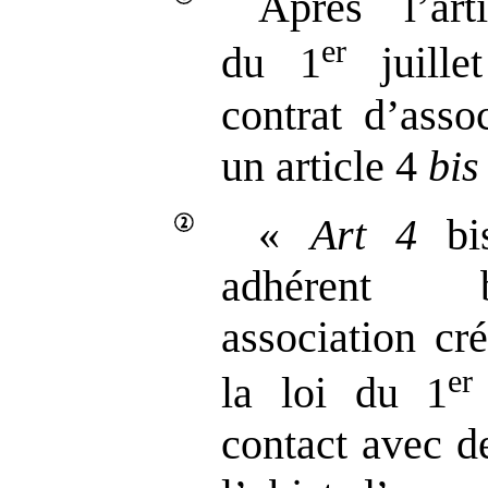
Après l’ar
er
du 1
juille
contrat d’assoc
un article 4
bi
«
Art 4
b
adhérent 
association cr
er
la loi du 1
contact avec d