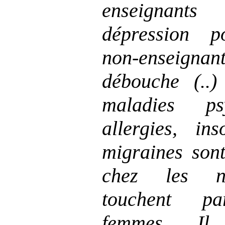
enseignant
dépression p
non
‑
enseignan
débouche (..)
maladies psy
allergies, in
migraines sont
chez les n
touchent par
femmes. Il