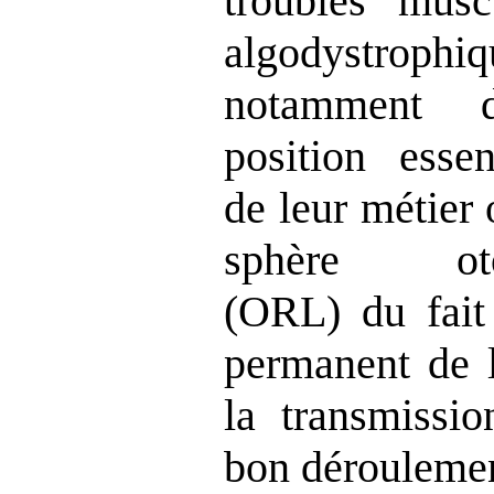
troubles muscu
algodystro
notamment d
position essen
de leur métier 
sphère oto‑r
(ORL) du fait
permanent de l
la transmissio
bon déroulemen