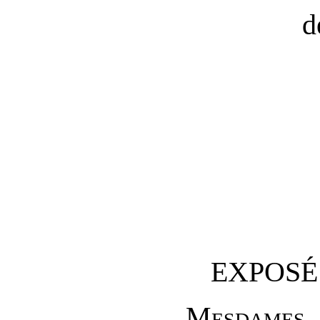
d
EXPOSÉ
M
esdames
,