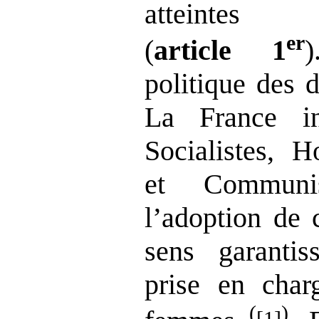
atteintes 
er
(
article
1
politique des 
La France i
Socialistes, H
et Communi
l’adoption de 
sens garantis
prise en char
(
)
[1]