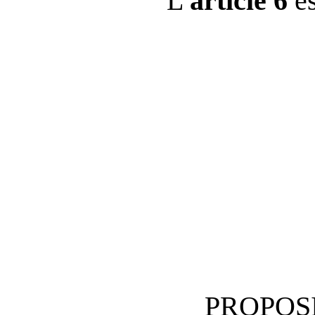
L’
article 6
es
PROPOSI