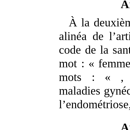
A
À la deuxiè
alinéa de l’ar
code de la san
mot : « femmes
mots : « , e
maladies gynéc
l’endométriose,
A