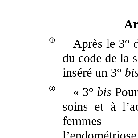
Ar
Après le 3° d
du code de la sé
inséré un 3°
bi
« 3°
bis
Pour 
soins et à l
femmes a
l’endométrios