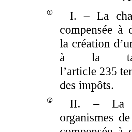
I. – La cha
compensée à d
la création d’u
à la ta
l’article 235 t
des impôts.
II. – La 
organismes de 
compensée à d