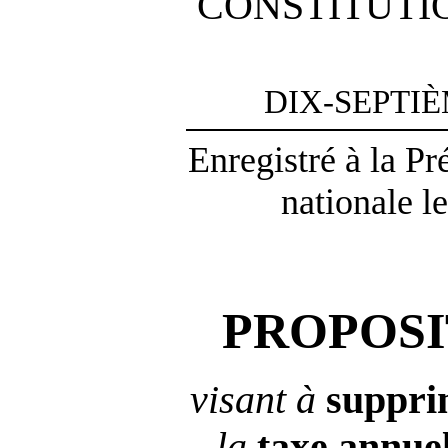
CONSTITUTI
DIX-SEPTI
Enregistré à la P
nationale l
PROPOSI
visant à
suppri
la
taxe
annuel