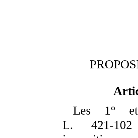
PROPOSI
Arti
Les 1° et
L. 421‑10