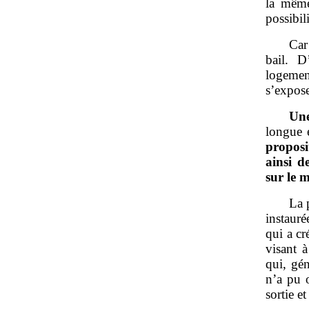
la même 
possibi
Car
bail. D
logement
s’expose
Un
longue e
proposi
ainsi d
sur le 
La 
instauré
qui a cr
visant 
qui, gé
n’a pu o
sortie e