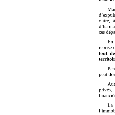
Mai
d’expuls
outre, 
d’habita
ces dépa
En 
reprise 
tout d
territo
Pen
peut do
Aut
privés,
financiè
La 
l’immob