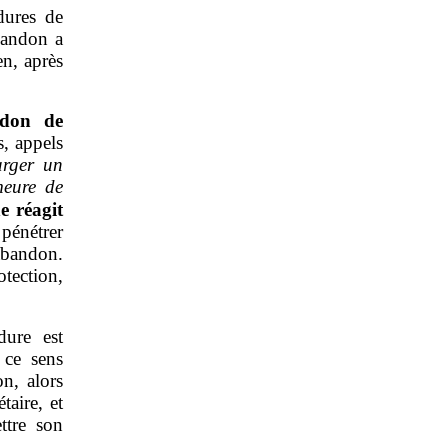
dures de
abandon a
en, après
ndon de
s, appels
arger un
meure de
ne réagit
 pénétrer
abandon.
otection,
dure est
 ce sens
on, alors
taire, et
ttre son