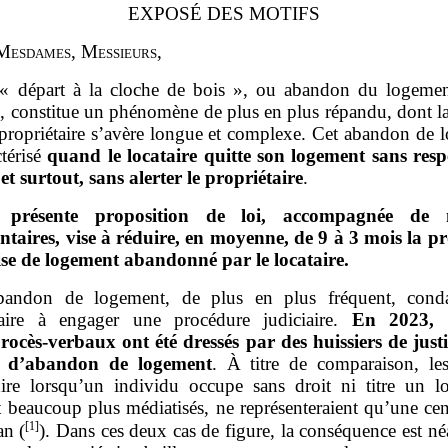
EXPOSÉ DES MOTIFS
M
esdames
, M
essieurs
,
« départ à la cloche de bois », ou abandon du logemen
e, constitue un phénomène de plus en plus répandu, dont l
 propriétaire s’avère longue et complexe. Cet abandon de 
ctérisé
quand le locataire quitte son logement sans resp
et surtout, sans alerter le propriétaire
.
 présente proposition de loi, accompagnée de 
ntaires, vise à réduire, en moyenne, de
9 à 3
mois la p
ise de logement abandonné par le locataire.
bandon de logement, de plus en plus fréquent, cond
taire à engager une procédure judiciaire.
En
2023, 
rocès
‑
verbaux ont été dressés par des huissiers de just
s d’abandon de logement
. À titre de comparaison, les
‑dire lorsqu’un individu occupe sans droit ni titre un l
t beaucoup plus médiatisés, ne représenteraient qu’une cen
[1]
an (
). Dans ces deux cas de figure, la conséquence est n