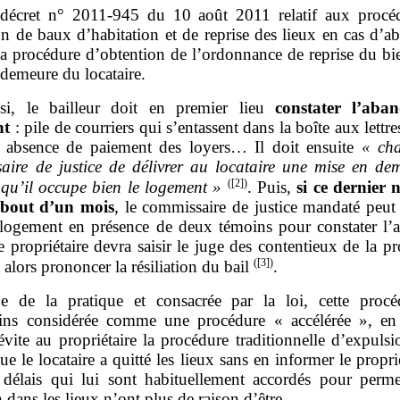
décret n° 2011‑945 du 10 août 2011 relatif aux procé
ion de baux d’habitation et de reprise des lieux en cas d’
la procédure d’obtention de l’ordonnance de reprise du bi
demeure du locataire.
si, le bailleur doit en premier lieu
constater l’aba
nt
: pile de courriers qui s’entassent dans la boîte aux lettre
, absence de paiement des loyers… Il doit ensuite
«
ch
aire de justice de délivrer au locataire une mise en de
(
[2]
)
r qu’il occupe bien le logement
»
. Puis,
si ce dernier 
 bout d’un mois
, le commissaire de justice mandaté peut
 logement en présence de deux témoins pour constater l’
e propriétaire devra saisir le juge des contentieux de la pr
(
[3]
)
 alors prononcer la résiliation du bail
.
ue de la pratique et consacrée par la loi, cette procé
ns considérée comme une procédure « accélérée », en
évite au propriétaire la procédure traditionnelle d’expulsi
 le locataire a quitté les lieux sans en informer le proprié
 délais qui lui sont habituellement accordés pour perme
 dans les lieux n’ont plus de raison d’être.