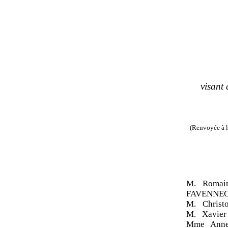
visant
(Renvoyée à l
M. Romai
FAVENNEC
M. Chris
M. Xavie
Mme Anne