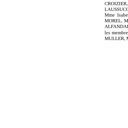
CROIZIER,
LAUSSUC
Mme Isabe
MOREL, M.
ALFANDARI
les membre
MULLER, M