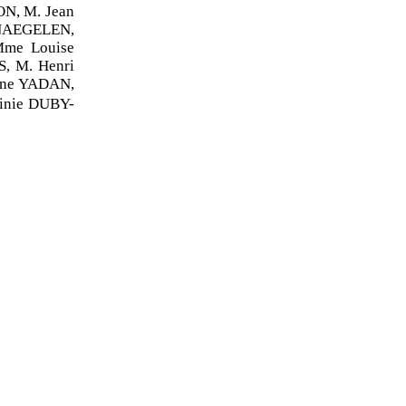
N, M. Jean
AEGELEN,
Mme Louise
, M. Henri
ine YADAN,
ginie DUBY-