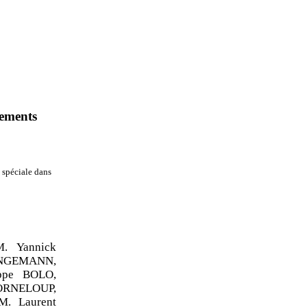
ements
 spéciale dans
. Yannick
INGEMANN,
ppe BOLO,
ORNELOUP,
. Laurent