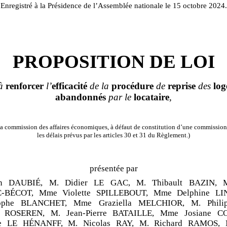
Enregistré à la Présidence de l’Assemblée nationale le 15 octobre 2024.
PROPOSITION DE LOI
 à
renforcer
l’
efficacité
de la
procédure
de
reprise
des
log
abandonnés
par le
locataire
,
a commission des affaires économiques, à défaut de constitution d’une commission
les délais prévus par les articles 30 et 31 du Règlement.)
présentée par
n DAUBIÉ, M. Didier LE GAC, M. Thibault BAZIN, M
-BÉCOT, Mme Violette SPILLEBOUT, Mme Delphine L
tophe BLANCHET, Mme Graziella MELCHIOR, M. Phili
r ROSEREN, M. Jean-Pierre BATAILLE, Mme Josiane C
 LE HÉNANFF, M. Nicolas RAY, M. Richard RAMOS, M