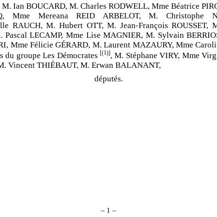
 M. Ian BOUCARD, M. Charles RODWELL, Mme Béatrice PIRO
Q, Mme Mereana REID ARBELOT, M. Christophe N
lle RAUCH, M. Hubert OTT, M. Jean-François ROUSSET, 
 Pascal LECAMP, Mme Lise MAGNIER, M. Sylvain BERRIOS
, Mme Félicie GÉRARD, M. Laurent MAZAURY, Mme Carol
[(1)]
s du groupe Les Démocrates
, M. Stéphane VIRY, Mme Vir
. Vincent THIÉBAUT, M. Erwan BALANANT,
députés.
– 1 –