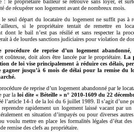
: le propriétaire bailleur se retrouve sans loyer, et sur
lité de récupérer son logement avant de nombreux mois.
 le seul départ du locataire du logement ne suffit pas à ré
’ailleurs, si le propriétaire tentait de remettre en loc
 dont le bail n’est pas résilié et sans respecter la proc
rait à de lourdes sanctions judiciaires pour violation de do
e procédure de reprise d’un logement abandonné
,
t coûteuse, doit alors être lancée par le propriétaire.
La 
tion de loi vise principalement à réduire ces délais, pe
e gagner jusqu’à 6 mois de délai pour la remise du 
marché.
procédure de reprise d’un logement abandonné par le locata
e par la
loi dite «
Béteille
» n°
2010
‑
1609 du 22
décemb
éé l’article 14‑1 de la loi du 6 juillet 1989. Il s’agit d’une 
à reprendre rapidement un logement laissé vacant par un l
néralement en situation d’impayés ou pour diverses autres 
u voulu mettre en place les formalités légales d’état des
t de remise des clefs au propriétaire.