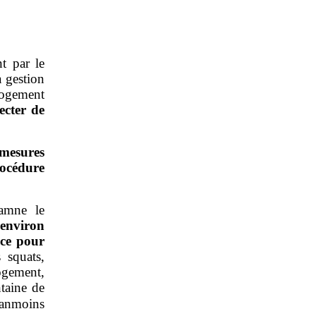
t par le
a gestion
logement
ecter de
mesures
rocédure
amne le
environ
ice pour
 squats,
ogement,
taine de
éanmoins