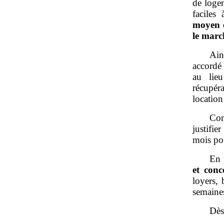
de logem
faciles
moyen e
le marc
Ain
accordé 
au lieu
récupér
location
Com
justifi
mois pou
En 
et conc
loyers, 
semaine
Dès