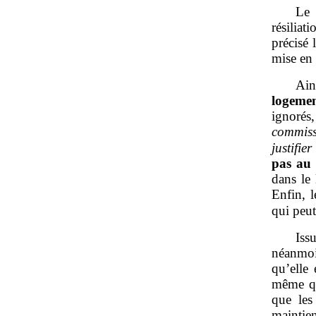
Le 
résiliat
précisé 
mise en 
Ain
logeme
ignorés
commiss
justifie
pas au
dans le
Enfin, l
qui peut
Iss
néanmoi
qu’elle 
même que
que les
maintien