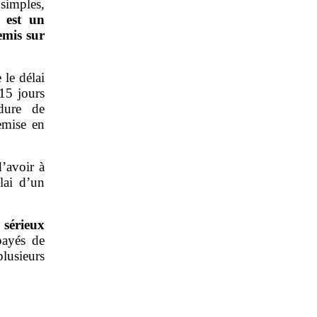
 simples,
s est un
emis sur
 le délai
 15 jours
édure de
remise en
’avoir à
lai d’un
 sérieux
ayés de
plusieurs