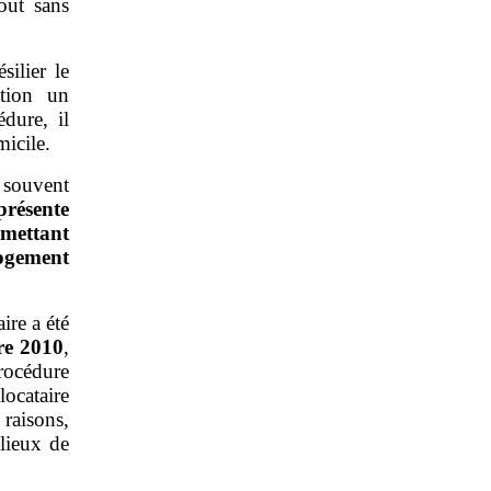
tout sans
silier le
ation un
édure, il
micile.
 souvent
présente
rmettant
logement
ire a été
re
2010
,
procédure
ocataire
raisons,
 lieux de