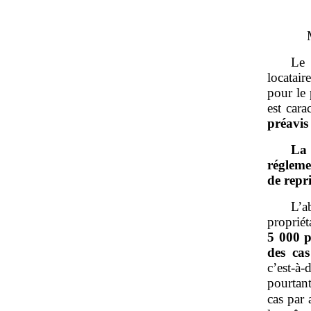
Le 
locatair
pour le
est cara
préavis 
La
régleme
de repr
L’a
proprié
5
000
p
des ca
c’est‑à
pourtan
cas par 