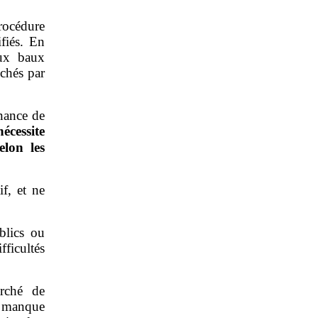
rocédure
ifiés. En
aux baux
uchés par
nance de
nécessite
elon les
if, et ne
blics ou
ficultés
rché de
u manque