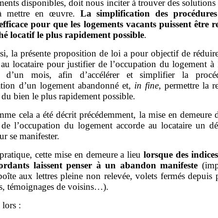
ents disponibles, doit nous inciter à trouver des solutions
 à mettre en œuvre.
La simplification des procédure
fficace pour que les logements vacants puissent être r
hé locatif le plus rapidement possible
.
si, la présente proposition de loi a pour objectif de réduire
au locataire pour justifier de l’occupation du logement à
 d’un mois, afin d’accélérer et simplifier la proc
ation d’un logement abandonné et,
in fine
, permettre la 
 du bien le plus rapidement possible.
me cela a été décrit précédemment, la mise en demeure d
er de l’occupation du logement accorde au locataire un dé
r se manifester.
pratique, cette mise en demeure a lieu
lorsque des indices
ordants laissent penser à un abandon manifeste
(imp
boîte aux lettres pleine non relevée, volets fermés depuis 
s, témoignages de voisins…).
 lors :