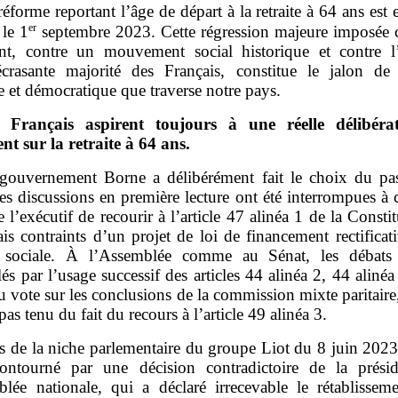
réforme reportant l’âge de départ à la retraite à 64 ans est 
er
 le 1
septembre 2023. Cette régression majeure imposée c
nt, contre un mouvement social historique et contre l
crasante majorité des Français, constitue le jalon de 
e et démocratique que traverse notre pays.
 Français aspirent toujours à une réelle délibéra
nt sur la retraite à 64
ans.
gouvernement Borne a délibérément fait le choix du pa
es discussions en première lecture ont été interrompues à
 l’exécutif de recourir à l’article 47 alinéa 1 de la Constit
is contraints d’un projet de loi de financement rectificat
é sociale. À l’Assemblée comme au Sénat, les débats
lés par l’usage successif des articles 44 alinéa 2, 44 alinéa
 vote sur les conclusions de la commission mixte paritaire,
 pas tenu du fait du recours à l’article 49 alinéa 3.
s de la niche parlementaire du groupe Liot du 8 juin 2023
ontourné par une décision contradictoire de la prési
blée nationale, qui a déclaré irrecevable le rétablissem