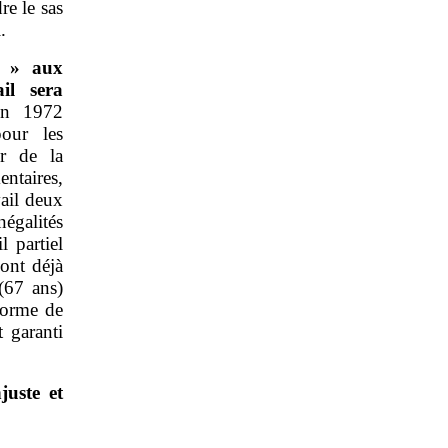
re le sas
.
» aux
il sera
en 1972
pour les
ir de la
ntaires,
ail deux
égalités
l partiel
sont déjà
(67 ans)
éforme de
t garanti
uste et