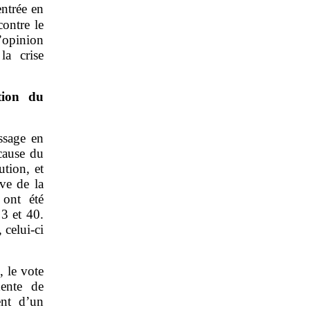
entrée en
ontre le
’opinion
la crise
tion du
ssage en
 cause du
ution, et
ive de la
 ont été
 3 et 40.
 celui‑ci
, le vote
dente de
ent d’un