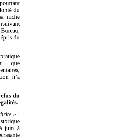
 pourtant
lonté du
sa niche
rsuivant
 Bureau,
épris du
pratique
nt que
ntaires,
tion n’a
refus du
galités.
thrite
»
:
istorique
à juin à
crasante