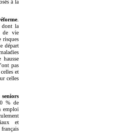
osés à la
 réforme
.
 dont la
e de vie
e risques
de départ
maladies
e hausse
n’ont pas
celles et
ur celles
 seniors
40 % de
en emploi
culement
iaux et
français