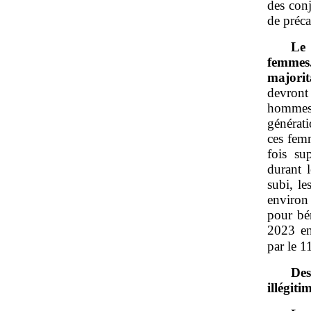
des conj
de préca
Le
femmes
majori
devront
hommes.
générat
ces fem
fois su
durant l
subi, le
environ
pour bén
2023 ent
par le 1
Des
illégiti