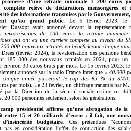
promesse d’une retraite minimale 1
200
euros p
re complète relève de déclarations mensongères et s
cérité des informations transmises par le Gouvernement,
ent qu’au grand public
. Le 6 février 2023, le m
ier Dussopt avait annoncé devant la représentation n
 revaloriserons de 100 euros la retraite minimale
iotes qui ont eu une carrière complète au niveau du 
 200 000 nouveaux retraités en bénéficieront chaque ann
 Drees (février 2024), la revalorisation des pensions béné
nt 185 000 des nouveaux retraités en 2024, pour un
’environ 30 euros bruts par mois. Le 15 février 2023, le 
galement annoncé sur la radio France Inter que «
40.000 p
chaque année passeront le cap des 85
% du SMIC
ros par mois). Le 23 février, un chiffrage transmis par M
sé par la Direction de la sécurité sociale estime ce chif
et 20 000 personnes seulement selon les générations.
camp présidentiel affirme qu’une abrogation de la 
it entre
15 et 20
milliards d’euros
: il fait, une nouve
d’insincérité budgétaire
. Ces prétendues “économ
t pas en considération l’effet de contraction des salair