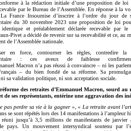
conforme à la rédaction initiale d’une proposition de loi
cevable par le Bureau de l’Assemblée. En réponse à la vo
La France Insoumise d’inscrire à l’ordre du jour de 
ntaire du 30 novembre 2023 une proposition de loi pou
identique et préalablement déclarée recevable par le
n‑Pivet a décidé de revenir sur sa recevabilité et ce, au m
ent de l’Assemblée nationale.
ser en force, contourner les règles, contredire la 
mentaire : ces aveux de faiblesse confirme
nuel Macron n’a pas réussi à convaincre – ni les parleme
Français – du bien fondé de sa réforme. Sa promulga
 ni sa validation politique, ni son acceptation sociale.
réforme des retraites d’Emmanuel Macron, sourd au 
et de ses représentants, entérine une aggravation des iné
e pas perdre sa vie à la gagner
»
,
«
La retraite avant l’ar
ans se sont répétés lors des 14 manifestations à l’ampleur h
 réuni jusqu’à 3,5 millions de manifestants de janvier 
 le pays. Un mouvement intersyndical soutenu par l’é