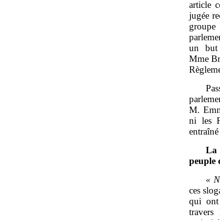
article 
jugée re
groupe 
parleme
un but 
Mme Brau
Règlem
Pas
parle
M. Emma
ni les 
entraîné
La 
peuple 
«
N
ces slog
qui ont
travers