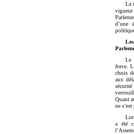
La 
vigueur
Parleme
d’une é
politiqu
Les
Parleme
Le 
force. L
choix de
aux déla
sécurit
verrouil
Quant au
ne s’est
Lor
a été c
l’Assem