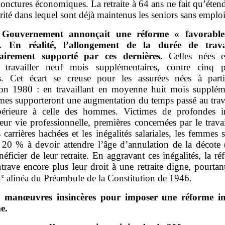
onctures économiques. La retraite à 64 ans ne fait qu’étend
rité dans lequel sont déjà maintenus les seniors sans emploi
 Gouvernement annonçait une réforme «
favorable
. En réalité, l’allongement de la durée de trava
tairement supporté par ces dernières.
Celles nées 
 travailler neuf mois supplémentaires, contre cinq 
 Cet écart se creuse pour les assurées nées à part
ion 1980 : en travaillant en moyenne huit mois suppléme
mes supporteront une augmentation du temps passé au trav
périeure à celle des hommes. Victimes de profondes in
eur vie professionnelle, premières concernées par le travai
s carrières hachées et les inégalités salariales, les femmes 
 20 % à devoir attendre l’âge d’annulation de la décote 
éficier de leur retraite. En aggravant ces inégalités, la r
rave encore plus leur droit à une retraite digne, pourtan
e
1
alinéa du Préambule de la Constitution de 1946.
 manœuvres insincères pour imposer une réforme inj
me.