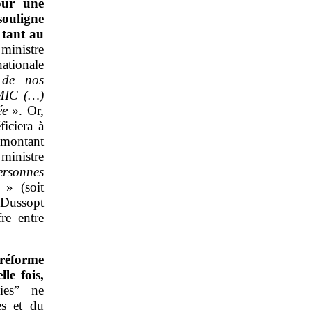
our une
ouligne
 tant au
inistre
ationale
 de nos
SMIC (…)
ée
»
. Or,
ficiera à
 montant
ministre
ersonnes
» (soit
. Dussopt
fre entre
réforme
lle fois,
ies” ne
es et du