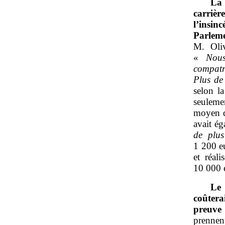
La 
carriè
l’insin
Parlem
M. Oliv
«
Nous
compatr
Plus de
selon la
seuleme
moyen d
avait é
de plus
1 200 eu
et réali
10 000 
Le 
coûtera
preuve 
prennen