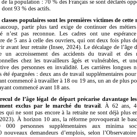
 de la population : 70 % des Français se sont déclarés opp
 dont 93 % des actifs.
 classes populaires sont les premières victimes de cette
aucoup, partir plus tard exige de continuer des métiers
ité n’est pas reconnue. Les cadres ont une espéranc
re de 5 ans à celle des ouvriers, qui ont deux fois plus d
r avant leur retraite (Insee, 2024). Le décalage de l’âge 
e un accroissement des accidents du travail et des 
ionnelles chez les travailleurs âgés et vulnérables, et un
ative des personnes en invalidité. Les carrières longues 
 été épargnées : deux ans de travail supplémentaires pour 
nt commencé à travailler à 18 ou 19 ans, un an de plus po
 ayant commencé avant 18 ans.
recul de l’âge légal de départ précarise davantage les
ement exclus par le marché du travail
. À 62 ans, 
s qui ne sont pas encore à la retraite ne sont déjà plus 
 2023). À horizon 10 ans, la réforme provoquerait le bas
 000 personnes supplémentaires aux minima soc
 nouveaux demandeurs d’emplois, selon l’Observatoire 