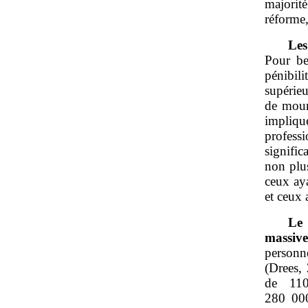
majorité
réforme,
Les
Pour be
pénibil
supérieu
de mouri
impliqu
profess
signific
non plus
ceux aya
et ceux
Le 
massiv
personne
(Drees,
de 110
280 000