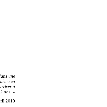
dans une
même en
arriver à
62
ans.
»
ril 2019