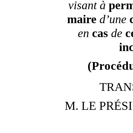
visant à
perm
maire
d’une
c
en
cas
de
co
in
(Procédu
TRAN
M. LE PRÉS