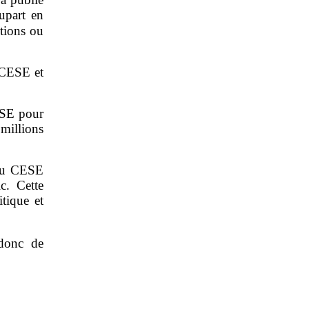
upart en
utions ou
 CESE et
ESE pour
millions
 du CESE
c. Cette
tique et
 donc de