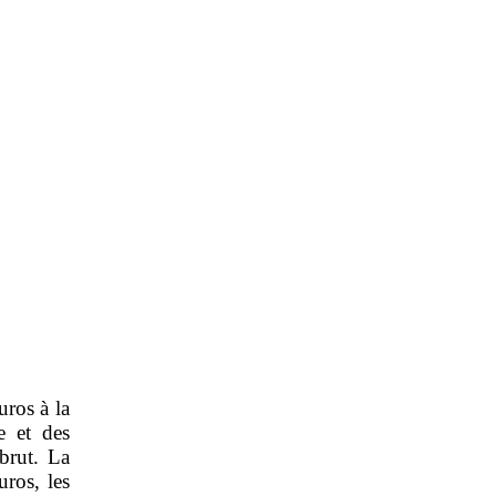
uros à la
e et des
brut. La
uros, les