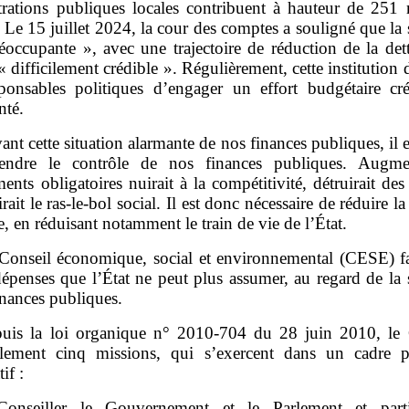
trations publiques locales contribuent à hauteur de 251 m
 Le 15 juillet 2024, la cour des comptes a souligné que la 
éoccupante », avec une trajectoire de réduction de la det
 « difficilement crédible ». Régulièrement, cette institutio
ponsables politiques d’engager un effort budgétaire cré
té.
ant cette situation alarmante de nos finances publiques, il 
endre le contrôle de nos finances publiques. Augme
ents obligatoires nuirait à la compétitivité, détruirait de
irait le ras‑le‑bol social. Il est donc nécessaire de réduire l
, en réduisant notamment le train de vie de l’État.
Conseil économique, social et environnemental (CESE) fai
épenses que l’État ne peut plus assumer, au regard de la 
inances publiques.
uis la loi organique n° 2010‑704 du 28 juin 2010, l
alement cinq missions, qui s’exercent dans un cadre 
if :
onseiller le Gouvernement et le Parlement et parti