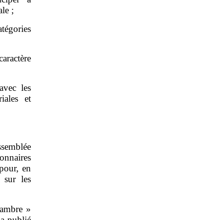
le ;
atégories
aractère
avec les
iales et
Assemblée
onnaires
 pour, en
 sur les
ambre »
a publié