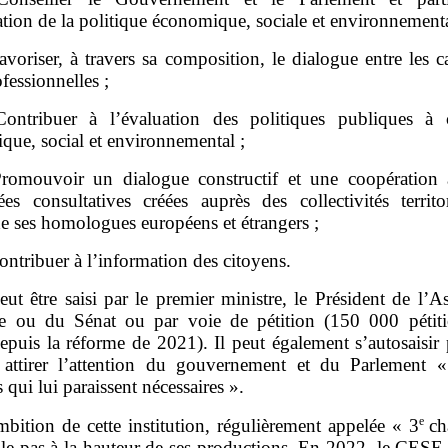
ation de la politique économique, sociale et environnementa
avoriser, à travers sa composition, le dialogue entre les c
fessionnelles ;
ontribuer à l’évaluation des politiques publiques à c
que, social et environnemental ;
romouvoir un dialogue constructif et une coopération 
ées consultatives créées auprès des collectivités territor
e ses homologues européens et étrangers ;
ontribuer à l’information des citoyens.
peut être saisi par le premier ministre, le Président de l’
le ou du Sénat ou par voie de pétition (150 000 pétiti
epuis la réforme de 2021). Il peut également s’autosaisir
, attirer l’attention du gouvernement et du Parlement «
 qui lui paraissent nécessaires ».
e
mbition de cette institution, régulièrement appelée « 3
ch
le pas à la hauteur de ses productions. En 2022, le CESE 