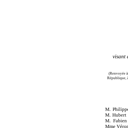
visant
(Renvoyée à 
République, à
M. Philip
M. Hubert
M. Fabien
Mme Véron