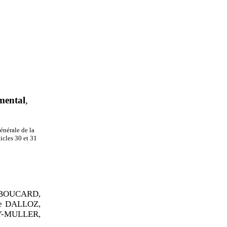
mental
,
énérale de la
icles 30 et 31
n BOUCARD,
ne DALLOZ,
BY-MULLER,