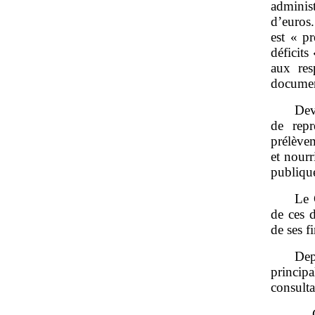
adminis
d’euros.
est « pr
déficits
aux res
documen
Dev
de repr
prélèvem
et nourr
publique
Le 
de ces d
de ses f
Dep
princip
consultat
– C