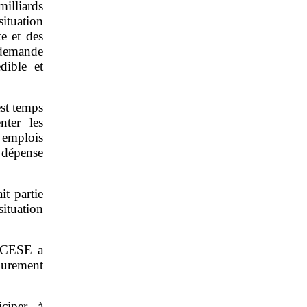
illiards
situation
te et des
n demande
dible et
est temps
nter les
s emplois
a dépense
t partie
situation
e CESE a
purement
ciper à