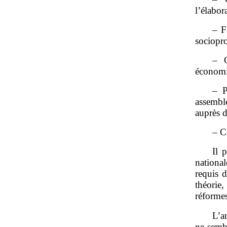
l’élabor
– F
sociopro
– C
économi
– P
assembl
auprès d
– C
Il 
nationa
requis d
théorie
réformes
L’a
ne semb