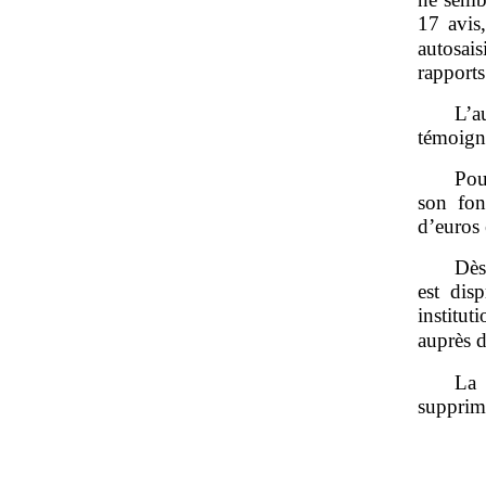
17 avis
autosais
rapports
L’a
témoigne
Pou
son fon
d’euros
Dès
est dis
institu
auprès 
La 
supprim