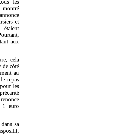
ous les
it montré
l’annonce
siers et
 étaient
ourtant,
tant aux
re, cela
e de côté
ement au
 le repas
 pour les
précarité
i renonce
à 1 euro
 dans sa
positif,