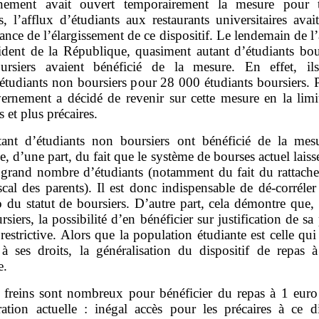
nement avait ouvert temporairement la mesure pour t
s, l’afflux d’étudiants aux restaurants universitaires ava
ance de l’élargissement de ce dispositif. Le lendemain de 
ident de la République, quasiment autant d’étudiants bour
rsiers avaient bénéficié de la mesure. En effet, ils
étudiants non boursiers pour 28 000 étudiants boursiers. P
ernement a décidé de revenir sur cette mesure en la limi
s et plus précaires.
tant d’étudiants non boursiers ont bénéficié de la mesu
, d’une part, du fait que le système de bourses actuel laiss
 grand nombre d’étudiants (notamment du fait du rattach
scal des parents). Il est donc indispensable de dé‑corréler
 du statut de boursiers. D’autre part, cela démontre que,
siers, la possibilité d’en bénéficier sur justification de sa 
 restrictive. Alors que la population étudiante est celle qu
 à ses droits, la généralisation du dispositif de repas 
e.
 freins sont nombreux pour bénéficier du repas à 1 euro
ration actuelle : inégal accès pour les précaires à ce dis