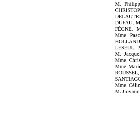
M. Phili
CHRISTOP
DELAUTRE
DUFAU, M.
FÉGNÉ, M
Mme Pasc
HOLLANDE
LESEUL, M
M. Jacqu
Mme Chris
Mme Marie
ROUSSEL, 
SANTIAGO
Mme Céli
M. Jiovan