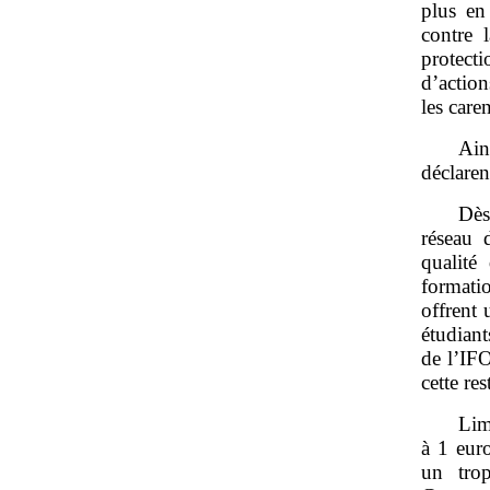
plus en
contre l
protecti
d’action
les care
Ain
déclaren
Dès
réseau 
qualité
formatio
offrent 
étudiant
de l’IF
cette re
Lim
à 1 euro
un tro