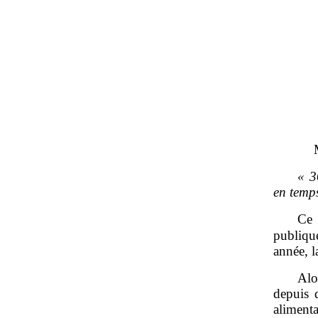
«
3
en temp
Ce 
publiq
année, l
Alo
depuis d
aliment