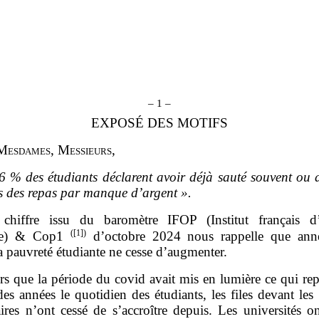
– 1 –
EXPOSÉ DES MOTIFS
M
esdames
, M
essieurs
,
6
% des étudiants déclarent avoir déjà sauté souvent ou 
s des repas par manque d’argent
».
chiffre issu du baromètre IFOP (Institut français d
(
[1]
)
ue) & Cop1
d’octobre 2024 nous rappelle que ann
a pauvreté étudiante ne cesse d’augmenter.
rs que la période du covid avait mis en lumière ce qui rep
es années le quotidien des étudiants, les files devant le
aires n’ont cessé de s’accroître depuis. Les universités o