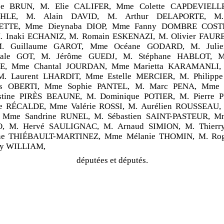
ppe BRUN, M. Elie CALIFER, Mme Colette CAPDEVIELLE
HLE, M. Alain DAVID, M. Arthur DELAPORTE, M.
TTE, Mme Dieynaba DIOP, Mme Fanny DOMBRE COSTE
 Inaki ECHANIZ, M. Romain ESKENAZI, M. Olivier FAURE
. Guillaume GAROT, Mme Océane GODARD, M. Juli
ale GOT, M. Jérôme GUEDJ, M. Stéphane HABLOT, M.
, Mme Chantal JOURDAN, Mme Marietta KARAMANLI, 
. Laurent LHARDIT, Mme Estelle MERCIER, M. Philipp
es OBERTI, Mme Sophie PANTEL, M. Marc PENA, Mme 
tine PIRÈS BEAUNE, M. Dominique POTIER, M. Pierre 
 RÉCALDE, Mme Valérie ROSSI, M. Aurélien ROUSSEAU, 
Mme Sandrine RUNEL, M. Sébastien SAINT-PASTEUR, Mm
, M. Hervé SAULIGNAC, M. Arnaud SIMION, M. Thierr
ne THIÉBAULT-MARTINEZ, Mme Mélanie THOMIN, M. Rog
ny WILLIAM,
députées et députés.