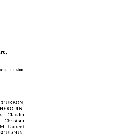
uro
,
’une commission
 COURBON,
 HEROUIN-
e Claudia
Christian
M. Laurent
 BOULOUX,