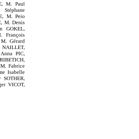
, M. Paul
 Stéphane
, M. Peio
, M. Denis
en GOKEL,
 François
M. Gérard
e NAILLET,
Anna PIC,
PRIBETICH,
M. Fabrice
e Isabelle
y SOTHER,
er VICOT,