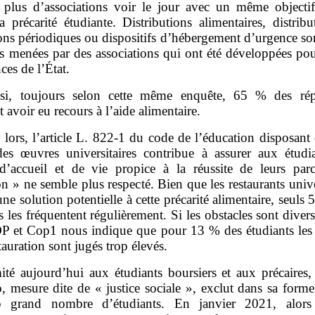
 plus d’associations voir le jour avec un même objectif 
a précarité étudiante. Distributions alimentaires, distrib
ons périodiques ou dispositifs d’hébergement d’urgence so
s menées par des associations qui ont été développées pou
nces de l’État.
si, toujours selon cette même enquête, 65 % des ré
t avoir eu recours à l’aide alimentaire.
 lors, l’article L. 822‑1 du code de l’éducation disposant
des œuvres universitaires contribue à assurer aux étudi
 d’accueil et de vie propice à la réussite de leurs par
n » ne semble plus respecté. Bien que les restaurants unive
une solution potentielle à cette précarité alimentaire, seuls
s les fréquentent régulièrement. Si les obstacles sont divers
OP et Cop1 nous indique que pour 13 % des étudiants les t
stauration sont jugés trop élevés.
ité aujourd’hui aux étudiants boursiers et aux précaires,
, mesure dite de « justice sociale », exclut dans sa forme
p grand nombre d’étudiants. En janvier 2021, alors