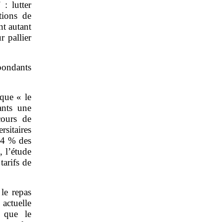
: lutter
utions de
nt autant
r pallier
pondants
 que « le
ants une
cours de
rsitaires
 54 % des
, l’étude
arifs de
 le repas
 actuelle
 que le