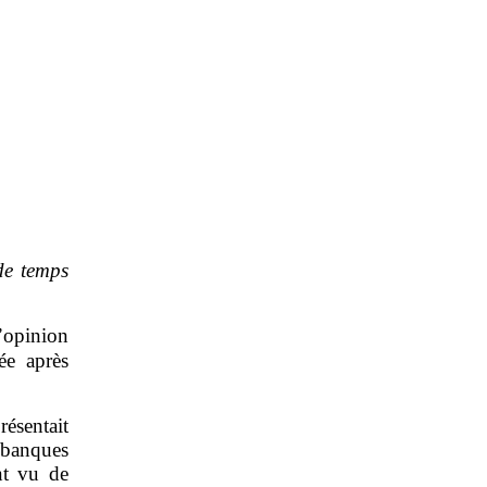
de temps
’opinion
ée après
résentait
s banques
nt vu de