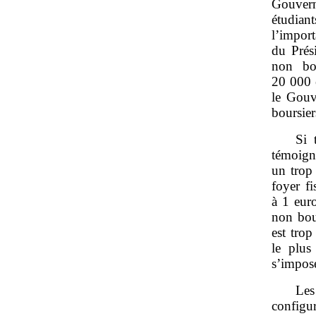
Gouver
étudiant
l’import
du Prés
non bou
20 000 
le Gouv
boursier
Si 
témoigne
un trop
foyer fi
à 1 euro
non bour
est trop
le plus
s’impos
Les
configu