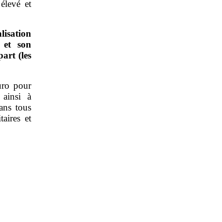
élevé et
lisation
 et son
art (les
uro pour
 ainsi à
ans tous
aires et