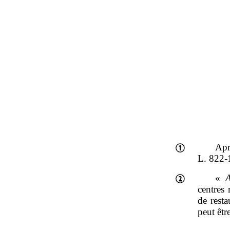
Apr
L. 822‑1
«
A
centres 
de rest
peut êtr