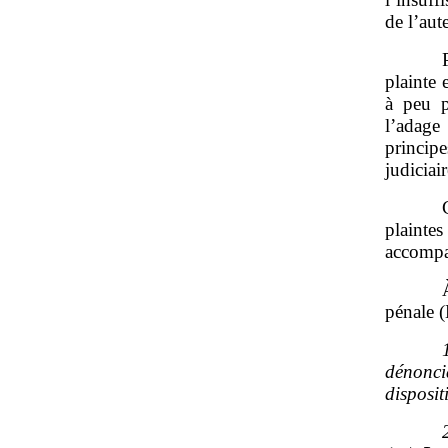
de l’aut
plainte 
à peu 
l’adage
princip
judiciai
plainte
accompa
pénale 
dénonc
disposit