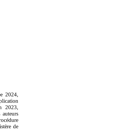
ée 2024,
plication
n 2023,
 auteurs
rocédure
istère de