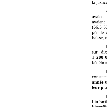
la justic
avaient
avaient 
(66,3 %
pénale 
baisse, 
sur di
1
200
bénéfici
constat
année u
leur pla
l’infrac
l’insuff