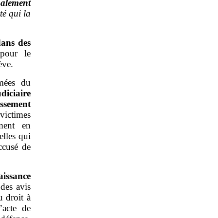
galement
é qui la
dans des
pour le
ève.
rmées du
udiciaire
assement
 victimes
ment en
elles qui
ccusé de
aissance
 des avis
 droit à
’acte de