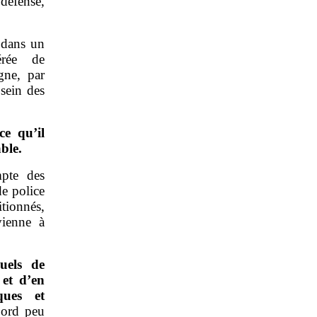
défense,
dans un
érée de
igne, par
sein des
ce qu’il
ble.
mpte des
de police
itionnés,
vienne à
uels de
 et d’en
ques et
bord peu