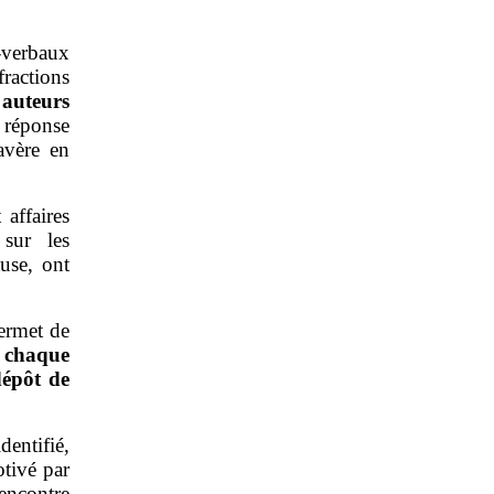
‑verbaux
ractions
auteurs
 réponse
avère en
 affaires
sur les
use, ont
permet de
t chaque
dépôt de
ntifié,
otivé par
’encontre