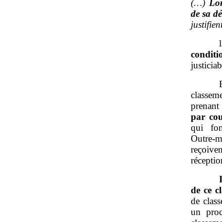
(…)
Lor
de sa dé
justifien
condit
justicia
classeme
prenant
par cou
qui fo
Outre‑m
reçoive
réceptio
de ce c
de clas
un proc