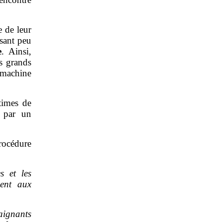
e de leur
ssant peu
e
. Ainsi,
es grands
 machine
ctimes de
é par un
procédure
s et les
ent aux
ignants