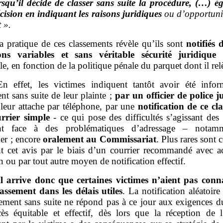
squ’il décide de classer sans suite la procédure, (…) é
cision en indiquant les raisons juridiques
ou d’opportunit
t
».
la pratique de ces classements révèle qu’ils sont
notifiés 
ions variables et sans véritable sécurité juridique
ble, en fonction de la politique pénale du parquet dont il rel
En effet, les victimes indiquent tantôt avoir été info
nt sans suite de leur plainte ;
par un officier de police j
 leur attache par téléphone, par une
notification de ce cl
rrier simple
‑ ce qui pose des difficultés s’agissant des
nt face à des problématiques d’adressage – notam
er ; encore
oralement au Commissariat
. Plus rares sont c
nt cet avis par le biais d’un courrier recommandé avec a
n ou par tout autre moyen de notification effectif.
Il arrive donc que certaines victimes n’aient pas conn
lassement dans les délais utiles
. La notification aléatoire
sement sans suite ne répond pas à ce jour aux exigences du
ès équitable et effectif, dès lors que la réception de l