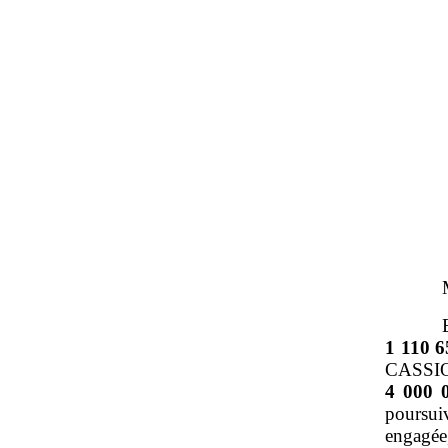
1
110
6
CASSIO
4
000
poursui
engagée,