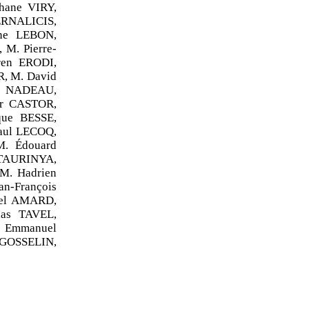
hane VIRY,
NALICIS,
ne LEBON,
M. Pierre-
en ERODI,
, M. David
n NADEAU,
or CASTOR,
ue BESSE,
aul LECOQ,
. Édouard
 TAURINYA,
M. Hadrien
-François
iel AMARD,
as TAVEL,
. Emmanuel
 GOSSELIN,