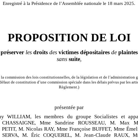
Enregistré à la Présidence de l’Assemblée nationale le 18 mars 2025.
PROPOSITION DE LOI
à
préserver
les
droits
des
victimes
dépositaires
de
plaintes
sans
suite
,
la commission des lois constitutionnelles, de la législation et de l’administration g
éfaut de constitution d’une commission spéciale dans les délais prévus par les arti
Règlement.)
présentée par
ny WILLIAM, les membres du groupe Socialistes et app
 CHASSAIGNE, Mme Sandrine ROUSSEAU, M. Max M
PETIT, M. Nicolas RAY, Mme Françoise BUFFET, Mme Émeli
r SERVA, M. Éric COQUEREL, M. Jean-Claude RAUX, M