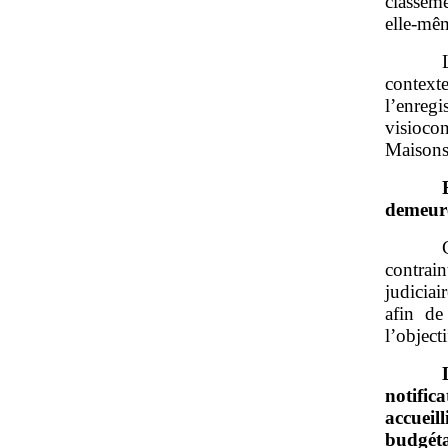
classem
elle‑mêm
contex
l’enregi
visioco
Maisons
demeure
contrain
judiciai
afin de
l’object
notific
accuei
budgéta