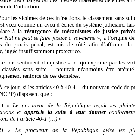
eur de l’infraction.
Pour les victimes de ces infractions, le classement sans suit
est vécu comme un aveu d’échec du système judiciaire, lai
place à la
résurgence de mécanismes de justice privé
«
Nul ne peut se faire justice à soi
‑
même
»
, à l’origine d
es du procès pénal, est mis de côté, afin d’affronter la
re, jugée insuffisamment protectrice.
Ce fort sentiment d’injustice ‑ tel qu’exprimé par les vi
s classées sans suite – pourrait néanmoins être atténu
gnement renforcé de ces dernières.
À ce jour, si les articles 40 à 40‑4‑1 du nouveau code de 
(NCPP) disposent que :
1)
«
Le procureur de la République reçoit les plainte
iations et
apprécie la suite à leur donner
conformém
ions de
l’article 40
‑
1 (…)
»
;
2)
«
Le procureur de la République avise les pla