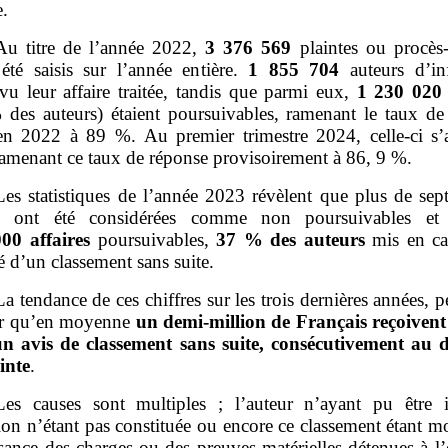
e.
Au titre de l’année 2022,
3
376
569
plaintes ou procès
 été saisis sur l’année entière.
1
855
704
auteurs d’inf
vu leur affaire traitée, tandis que parmi eux,
1 230
020
 des auteurs) étaient poursuivables, ramenant le taux de
en 2022 à 89 %. Au premier trimestre 2024, celle‑ci s’
ramenant ce taux de réponse provisoirement à 86, 9 %.
Les statistiques de l’année 2023 révèlent que plus de sept
x ont été considérées comme non poursuivables et 
000
affaires
poursuivables,
37
% des auteurs
mis en ca
é d’un classement sans suite.
La tendance de ces chiffres sur les trois dernières années, 
er qu’en moyenne
un demi
‑
million de Français reçoiven
n avis de classement sans suite, consécutivement au 
inte
.
Les causes sont multiples ; l’auteur n’ayant pu être ide
tion n’étant pas constituée ou encore ce classement étant m
isance des charges ou des preuves matérielles détenues à l