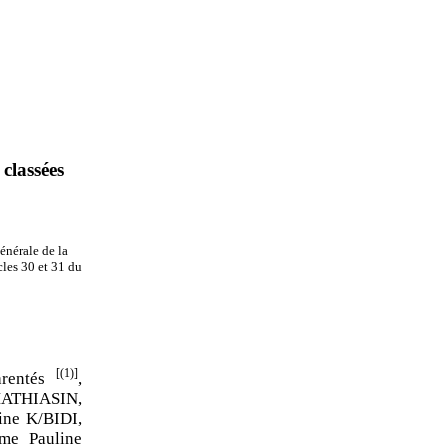
classées
énérale de la
cles 30 et 31 du
[(1)]
arentés
,
ATHIASIN,
ne K/BIDI,
me Pauline