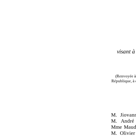
visant 
(Renvoyée à 
République, à d
M. Jiovan
M. André
Mme Maud 
M. Olivie