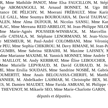
, Mme Mathilde PANOT, Mme Elsa FAUCILLON, M. Stép
ège ABOMANGOLI, M. Arnaud BONNET, M. Ugo BER
tance DE PÉLICHY, M. Moerani FRÉBAULT, Mme Kari
 LE GALL, Mme Soumya BOUROUAHA, M. David TAUPIAC, 
ALEN, Mme Alma DUFOUR, M. Nicolas SANSU, Mme Kar
OLAC, Mme Mereana REID ARBELOT, M. Jean-Philippe NILOR
me Marie-Agnès POUSSIER-WINSBACK, M. Marcelli
elle CATHALA, M. Stéphane LENORMAND, M. Jean-Vict
e MESMEUR, M. Paul-André COLOMBANI, Mme Véroniq
ne PEU, Mme Sophia CHIKIROU, M. Davy RIMANE, M. Jean-P
z GUMBS, Mme Sabrina SEBAIHI, M. Maxime LAISNEY, M
me Marianne MAXIMI, M. Yannick MONNET, Mme Andrée
ic MAILLOT, M. Andy KERBRAT, Mme Élise LEBOUCHER, 
Mme Murielle LEPVRAUD, M. David GUIRAUD, M. Jean
 Mme Ersilia SOUDAIS, Mme Sandrine NOSBÉ, M. Gabr
BOUMERTIT, Mme Anaïs BELOUASSA-CHERIFI, M. Matthi
ANNIER, M. Abdelkader LAHMAR, M. Christophe BEX, M
, M. Damien MAUDET, Mme Farida AMRANI, M. Philippe
a THEVENOT, M. Mikaele SEO, Mme Marie-Charlotte GARIN,
députés et députées.