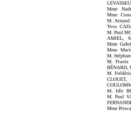
LEVASSEUR
Mme Nad
Mme Cons
M. Arnaud
Yves CAD
M. Paul M
AMIEL, M
Mme Gabri
Mme Mari
M. Stépha
M. Frant
BÉNARD, M
M. Frédér
CLOUET, 
COULOMME,
M. Idir 
M. Paul V
FERNANDES
Mme Prisc