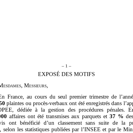
– 1 –
EXPOSÉ DES MOTIFS
M
esdames
, M
essieurs
,
En France, au cours du seul premier trimestre de l’ann
50
plaintes ou procès‑verbaux ont été enregistrés dans l’ap
PEE, dédiée à la gestion des procédures pénales. E
000
affaires ont été transmises aux parquets et
37
%
des
vis ont bénéficié d’un classement sans suite de la p
 selon les statistiques publiées par l’INSEE et par le Min