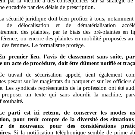
ent par la victime a des conséquences sur sa stratégie de 
e encadrée par des délais de prescription.
La sécurité juridique doit bien profiter à tous
,
notamment 
te de délocalisation et de dématérialisation accél
strement des plaintes, par le biais des pré‑plaintes en l
nférence, ou encore des plaintes en mobilité proposées au 
 des femmes. Le formalisme protège.
En premier lieu, l’avis de classement sans suite, par
 un acte de procédure, doit être dûment notifié et traça
Ce travail de sécurisation appelé, tient également co
tes pesant sur les magistrats du parquet et sur les officiers 
re. Les syndicats représentatifs de la profession ont été aud
 proposer un texte qui sans alourdir la machine, par
if souhaité
.
Le parti est ici retenu, de conserver les modes us
ation, pour tenir compte de la diversité des situations
llir de nouveaux pour des considérations prati
ires.
Si la notification téléphonique semble de prime a