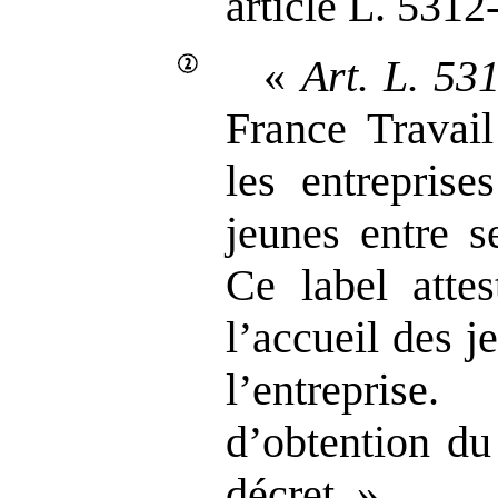
article L. 5312‑
«
Art.
L.
53
France Travail
les entreprise
jeunes entre s
Ce label attes
l’accueil des j
l’entrepris
d’obtention du
décret. »