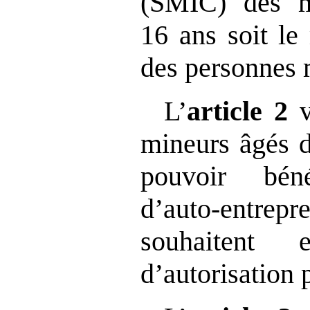
(SMIC) des m
16 ans soit l
des personnes 
L’
article
2
mineurs âgés d
pouvoir bén
d’auto‑entr
souhaitent 
d’autorisation 