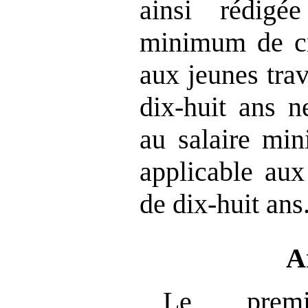
ainsi rédig
minimum de cr
aux jeunes tra
dix‑huit ans n
au salaire mi
applicable aux
de dix‑huit ans
A
Le prem