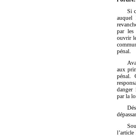
Si 
auquel 
revanch
par les
ouvrir l
commun 
pénal.
Ava
aux prin
pénal. 
respons
danger 
par la lo
Dés
dépassan
Sou
l’articl