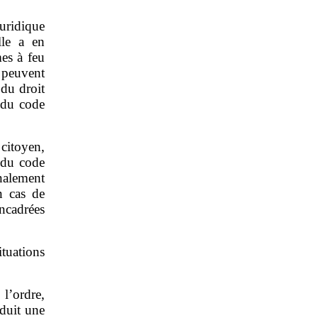
juridique
lle a en
es à feu
 peuvent
 du droit
 du code
 citoyen,
5 du code
nalement
n cas de
ncadrées
tuations
 l’ordre,
oduit une