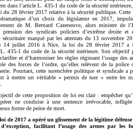
t dans l’article L. 435‑1 du code de la sécurité intérieure,
oi du 28 février 2017 relative à la sécurité publique. Cette l
t dramatique d’un choix du législateur en 2017, impuls
ement de M. Bernard Cazeneuve, alors ministre de l’In
 pression des syndicats policiers d’extrême droite et
e sécuritaire marqué par les attentats du 13 novembre 20
u 14 juillet 2016 à Nice, la loi du 28 février 2017 a i
e L. 435‑1 du code de la sécurité intérieure. Son objectif
 clarifier et d’harmoniser les règles régissant l’usage des 
ble des forces de l’ordre, qu’elles relèvent de la police 
rie. Pourtant, cette surenchère politique et syndicale a 
nt à mettre un véritable « permis de tuer » entre les m
.
bjectif de cette proposition de loi est clair : empêcher qu
pérer ne conduise à une sentence irrévocable, infligé
 sous forme de peine de mort.
loi de 2017 a opéré un glissement de la légitime défense
d’exception, facilitant l’usage des armes par les f