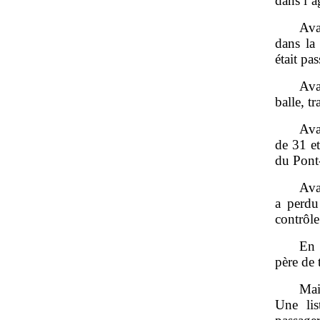
dans l’
Ava
dans la 
était pa
Ava
balle, t
Ava
de 31 et
du Pont
Ava
a perdu
contrôle
En 
père de 
Mai
Une lis