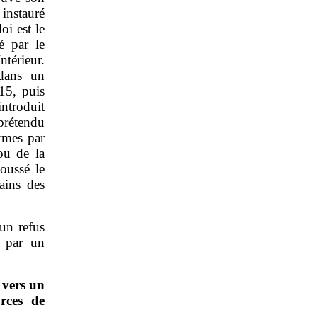
 instauré
oi est le
é par le
térieur.
 dans un
15, puis
ntroduit
 prétendu
armes par
ou de la
poussé le
ains des
’un refus
e par un
 vers un
orces de