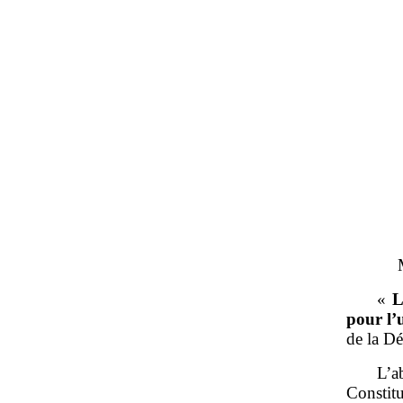
«
L
pour l’u
de la D
L’a
Constit