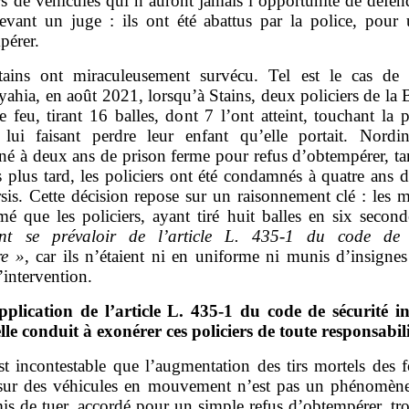
s de véhicules qui n’auront jamais l’opportunité de défen
devant un juge : ils ont été abattus par la police, pour 
pérer.
tains ont miraculeusement survécu. Tel est le cas de
yahia, en août 2021, lorsqu’à Stains, deux policiers de la
e feu, tirant 16 balles, dont 7 l’ont atteint, touchant la 
 lui faisant perdre leur enfant qu’elle portait. Nordi
é à deux ans de prison ferme pour refus d’obtempérer, ta
s plus tard, les policiers ont été condamnés à quatre ans 
sis. Cette décision repose sur un raisonnement clé : les m
mé que les policiers, ayant tiré huit balles en six secon
nt se prévaloir de l’article L.
435
‑
1 du code de s
re
»
, car ils n’étaient ni en uniforme ni munis d’insignes
l’intervention.
pplication de l’article L.
435
‑
1 du code de sécurité in
elle conduit à exonérer ces policiers de toute responsabil
est incontestable que l’augmentation des tirs mortels des 
 sur des véhicules en mouvement n’est pas un phénomène 
is de tuer, accordé pour un simple refus d’obtempérer, tr