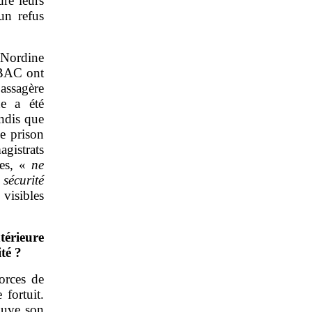
dre leurs
un refus
 Nordine
 BAC ont
passagère
ne a été
ndis que
de prison
agistrats
des, «
ne
écurité
 visibles
térieure
ité
?
forces de
fortuit.
ouve son