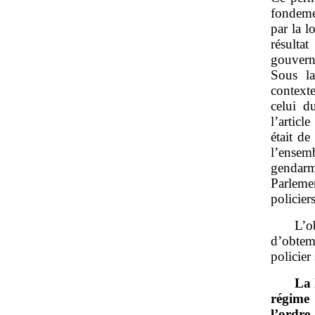
fondemen
par la l
résulta
gouvern
Sous la
context
celui d
l’articl
était de
l’ensem
gendarme
Parleme
policiers
L’o
d’obtem
policier
La 
régime 
l’ordre.