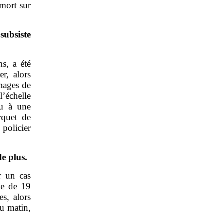
 mort sur
subsiste
s, a été
r, alors
mages de
’échelle
eu à une
rquet de
policier
e plus.
r un cas
me de 19
s, alors
du matin,