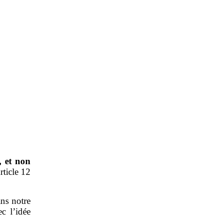
, et non
ticle 12
ans notre
c l’idée