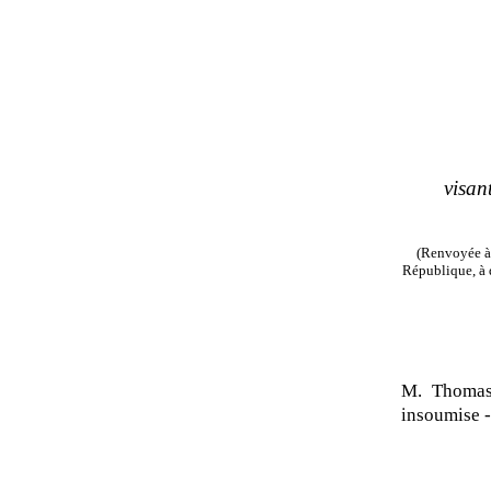
visan
(Renvoyée à 
République, à d
M. Thomas
insoumise 