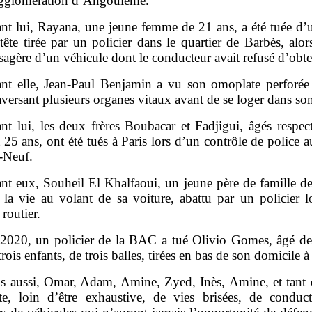
agglomération d’Angoulême.
nt lui, Rayana, une jeune femme de 21 ans, a été tuée d’u
tête tirée par un policier dans le quartier de Barbès, alor
ssagère d’un véhicule dont le conducteur avait refusé d’obt
nt elle, Jean‑Paul Benjamin a vu son omoplate perforée
raversant plusieurs organes vitaux avant de se loger dans son
nt lui, les deux frères Boubacar et Fadjigui, âgés respec
 25 ans, ont été tués à Paris lors d’un contrôle de police 
‑Neuf.
nt eux, Souheil El Khalfaoui, un jeune père de famille de
 la vie au volant de sa voiture, abattu par un policier l
 routier.
2020, un policier de la BAC a tué Olivio Gomes, âgé de
trois enfants, de trois balles, tirées en bas de son domicile à
s aussi, Omar, Adam, Amine, Zyed, Inès, Amine, et tant d
te, loin d’être exhaustive, de vies brisées, de conduc