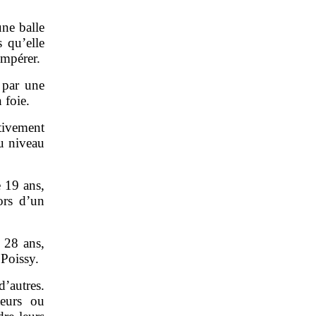
ne balle
s qu’elle
empérer.
 par une
 foie.
tivement
au niveau
 19 ans,
ors d’un
 28 ans,
 Poissy.
’autres.
teurs ou