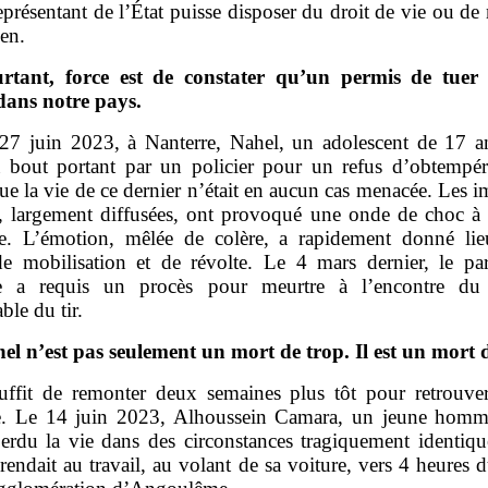
présentant de l’État puisse disposer du droit de vie ou de
en.
rtant, force est de constater qu’un permis de tuer 
dans notre pays.
27 juin 2023, à Nanterre, Nahel, un adolescent de 17 an
à bout portant par un policier pour un refus d’obtempére
e la vie de ce dernier n’était en aucun cas menacée. Les i
e, largement diffusées, ont provoqué une onde de choc à l
le. L’émotion, mêlée de colère, a rapidement donné li
e mobilisation et de révolte. Le 4 mars dernier, le pa
e a requis un procès pour meurtre à l’encontre du 
ble du tir.
el n’est pas seulement un mort de trop. Il est un mort d
suffit de remonter deux semaines plus tôt pour retrouve
re. Le 14 juin 2023, Alhoussein Camara, un jeune hom
perdu la vie dans des circonstances tragiquement identique
 rendait au travail, au volant de sa voiture, vers 4 heures 