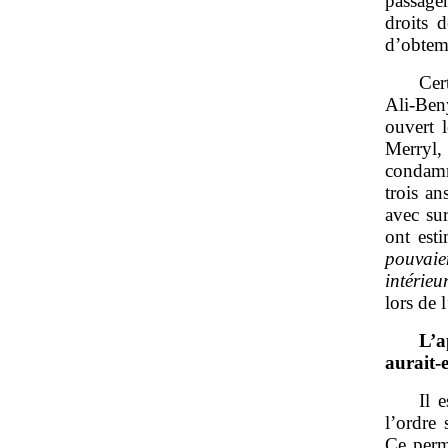
passager
droits 
d’obtem
Cer
Ali‑Ben
ouvert l
Merryl,
condamn
trois an
avec sur
ont esti
pouvaie
intérieu
lors de 
L’a
aurait
‑
Il 
l’ordre
Ce perm