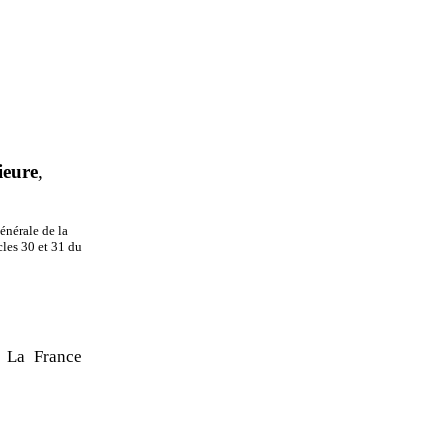
ieure
,
énérale de la
cles 30 et 31 du
 La France