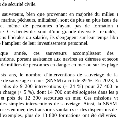
 de sécurité civile.
 sauveteurs, bien que provenant en majorité du milieu 
 marins, pêcheurs, militaires), sont de plus en plus issus de
, et même de personnes n’ayant pas de formation m
ue. Ces bénévoles sont d’une grande diversité : retraités, 
ons libérales ou salariés, ils s’engagent sur leur temps libr
 l’ampleur de leur investissement personnel.
aque année, ces sauveteurs accomplissent des m
entions, portant assistance aux navires en détresse et seco
 de milliers de personnes en danger en mer ou sur les plage
six ans, le nombre d’interventions de sauvetage de la
le de sauvetage en mer (SNSM) a crû de 39 %. En 2023,
sé plus de 9 200 interventions (+ 24 %) pour 27 400 p
en charge (+ 5 %), dont 14 700 ont été soignées dans les p
 et près de 12 300 secourues en mer. Ces missions v
 des simples interventions de sauvetage. Ainsi, la SNSM 
cices en mer, des transports sanitaires et des dispersions de
 d’exemples, plus de 13 800 formations ont été délivrées