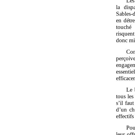
Les
la disp
Sables‑
en détr
touché 
risquen
donc mis
Con
perçoi
engagem
essentie
efficace
Le 
tous les
s’il fau
d’un ch
effectif
Pou
leur off