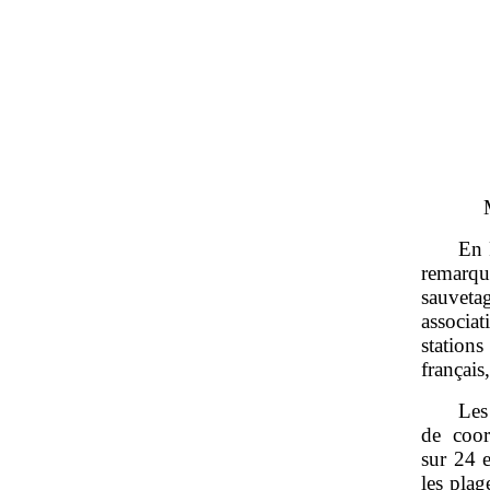
En 
remarqu
sauveta
associa
stations
français
Les
de coor
sur 24 e
les plag