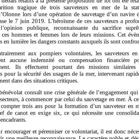
 débats relatifs à la présente proposition de loi ont été rel
arition tragique de trois sauveteurs en mer de la sta
d’Olonne lors d’une opération de sauvetage d’un navire 
esse le 7 juin 2019. L’héroïsme de ces sauveteurs a prof
l’opinion publique, reconnaissante du sacrifice sup
t ces hommes et femmes lors de leurs missions. Cet évè
 en lumière les dangers constants auxquels ils sont confron
trairement aux pompiers volontaires, les sauveteurs e
vent aucune indemnité ou compensation financière po
ent. Ils effectuent pourtant des missions similaires
ls pour la sécurité des usagers de la mer, intervenant rapi
ment dans des situations critiques.
bénévolat connaît une crise générale de l’engagement qui
 secteurs, à commencer par celui du sauvetage en mer. À c
t compter trois ans pour la formation d’un sauveteur en m
ef de canot en exige six, ce qui nécessite une consolida
s encadrants.
r encourager et pérenniser ce volontariat, il est donc néce
rir une meilleure reconnaissance. Le caractère noble et dés