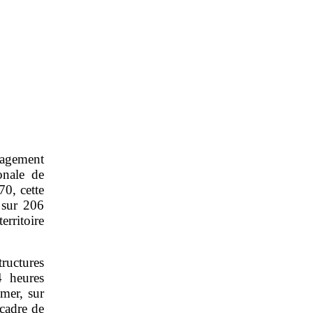
ngagement
onale de
0, cette
 sur 206
erritoire
tructures
4 heures
 mer, sur
 cadre de