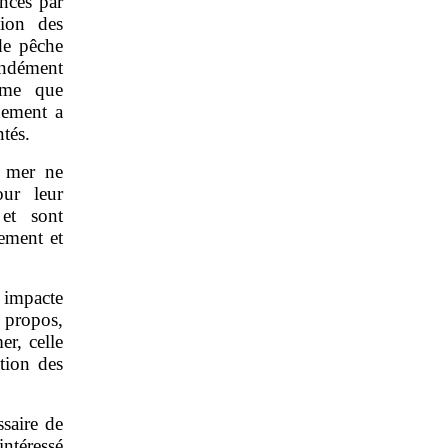
ancés par
tion des
de pêche
ondément
rême que
nement a
tés.
n mer ne
ur leur
 et sont
dement et
 impacte
e propos,
er, celle
tion des
ssaire de
intéressé