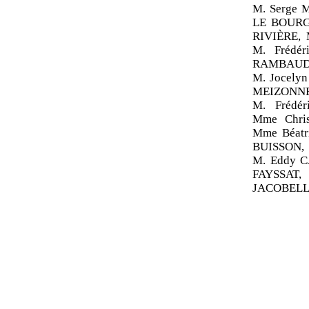
M. Serge 
LE BOURG
RIVIÈRE, 
M. Frédé
RAMBAUD, 
M. Jocely
MEIZONNE
M. Frédé
Mme Chri
Mme Béatr
BUISSON, 
M. Eddy C
FAYSSAT,
JACOBELLI