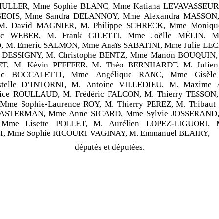
MULLER, Mme Sophie BLANC, Mme Katiana LEVAVASSEUR,
EOIS, Mme Sandra DELANNOY, Mme Alexandra MASSON, 
M. David MAGNIER, M. Philippe SCHRECK, Mme Moniqu
ric WEBER, M. Frank GILETTI, Mme Joëlle MÉLIN, M.
M. Emeric SALMON, Mme Anaïs SABATINI, Mme Julie L
n DESSIGNY, M. Christophe BENTZ, Mme Manon BOUQUIN, 
T, M. Kévin PFEFFER, M. Théo BERNHARDT, M. Julien
ric BOCCALETTI, Mme Angélique RANC, Mme Gisèle
stelle D’INTORNI, M. Antoine VILLEDIEU, M. Maxime
ice ROULLAUD, M. Frédéric FALCON, M. Thierry TESSON,
Mme Sophie-Laurence ROY, M. Thierry PEREZ, M. Thibau
ASTERMAN, Mme Anne SICARD, Mme Sylvie JOSSERAND, 
 Mme Lisette POLLET, M. Aurélien LOPEZ-LIGUORI, M
, Mme Sophie RICOURT VAGINAY, M. Emmanuel BLAIRY,
députés et députées.