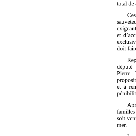
total de
Ces
sauveteu
exigeant
et d’ac
exclusiv
doit fai
Rep
député
Pierre 
proposit
et à re
pénibili
Apr
familles
soit ven
mer.