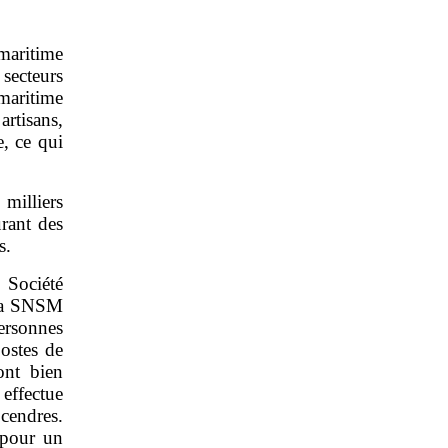
maritime
 secteurs
aritime
artisans,
e, ce qui
illiers
urant des
s.
 Société
 la SNSM
ersonnes
ostes de
ont bien
effectue
 cendres.
 pour un