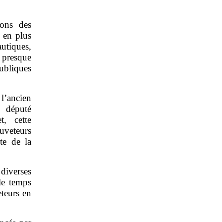
ions des
s en plus
autiques,
 presque
publiques
l’ancien
 député
t, cette
auveteurs
te de la
iverses
 le temps
eteurs en