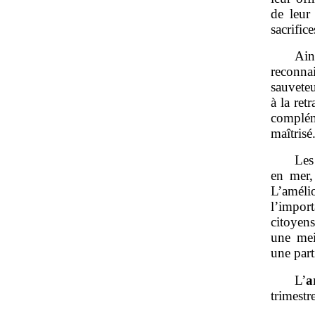
de leur
sacrific
Ain
reconnai
sauveteu
à la ret
complém
maîtrisé
Les
en mer,
L’améli
l’impor
citoyens
une mei
une part
L’
a
trimestre