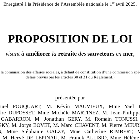
er
Enregistré à la Présidence de l’Assemblée nationale le 1
avril 2025.
PROPOSITION DE LOI
visant à
améliorer
la
retraite
des
sauveteurs
en
mer
,
la commission des affaires sociales, à défaut de constitution d’une commission spéc
délais prévus par les articles 30 et 31 du Règlement.)
présentée par
nuel FOUQUART, M. Kévin MAUVIEUX, Mme Yaël 
dre DUFOSSET, Mme Michèle MARTINEZ, M. Jean-Philip
n GABARRON, M. Jonathan GERY, M. Romain TONUSSI, 
, M. Jorys BOVET, M. Marc CHAVENT, M. Pierre MEURI
, Mme Stéphanie GALZY, Mme Catherine RIMBERT, M.
M. Hervé DE LÉPINAU, M. Franck ALLISIO, Mme Hélèn