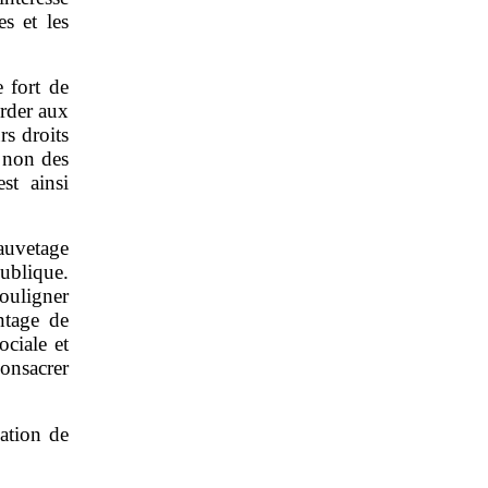
s et les
e fort de
order aux
rs droits
t non des
st ainsi
auvetage
ublique.
ouligner
ntage de
ociale et
onsacrer
ation de