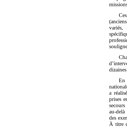
missions
Ces
(anciens
variés
spécifiq
professi
souligne
Ch
d’interv
dizaines
En 
nationa
a réali
prises 
secours
au‑delà
des exer
À titre