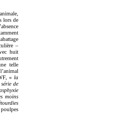
 animale,
s lors de
l’absence
notamment
’abattage
culière –
vec huit
utrement
ne telle
l’animal
IWF, «
la
 série de
asphyxie
es moins
tourdies
e poulpes