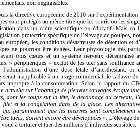
nementaux non négligeables.
uis la directive européenne de 2010 sur l’expérimentation
pes sont protégés au même titre que les souris ou les singe
lisation dans un cadre scientifique ou éducatif. Mais en 
gislation protectrice spécifique de l’élevage de poulpes, 
u européen, les conditions désastreuses de détention et d
pes ne pourront être évitées. Leur physiologie très parti
ayant trois cœurs et un système nerveux décentralisé a
aux » périphériques – exclut de les tuer sans souffrance a
 l’administration d’une dose létale d’anesthésiant, or u
 serait inapplicable à un usage commercial, le cadavre de 
lors impropre à la consommation. Selon le rapport du C
ure actuelle sur l’abattage de pieuvres sauvages évoque une
s, dont les coups sur la tête, le découpage du cerveau, l’
 filet et la congélation dans de la glace. Les alternativ
s, qui garantiraient que les pieuvres sont complètement é
être tuées, doivent encore être développées
»
. L’élevage d
 voué à torturer et tuer des millions d’individus sensibles.