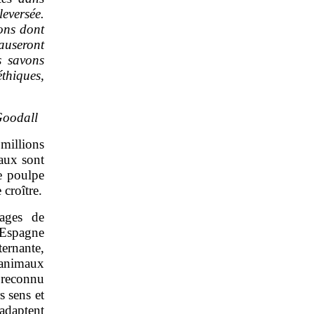
eversée.
ions dont
auseront
s savons
thiques,
Goodall
millions
aux sont
e poulpe
croître.
vages de
Espagne
ernante,
 animaux
 reconnu
s sens et
adaptent