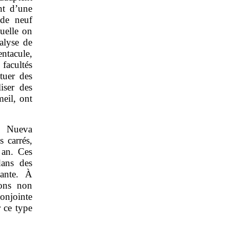
nt d’une
de neuf
quelle on
alyse de
ntacule,
 facultés
tuer des
iser des
meil, ont
e Nueva
 carrés,
 an. Ces
dans des
tante. À
ions non
onjointe
 ce type