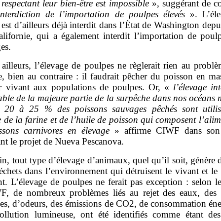
respectant leur bien
‑
être est impossible
», suggérant de co
nterdiction de l’importation de poulpes élevés
». L’éle
est d’ailleurs déjà interdit dans l’État de Washington dep
alifornie, qui a également interdit l’importation de poulp
es.
 ailleurs, l’élevage de poulpes ne règlerait rien au probl
e, bien au contraire : il faudrait pêcher du poisson en ma
r vivant aux populations de poulpes. Or, «
l’élevage int
able de la majeure partie de la surpêche dans nos océans 
n 20 à 25
% des poissons sauvages pêchés sont utili
 de la farine et de l’huile de poisson qui composent l’ali
ssons carnivores en élevage
» affirme CIWF dans son 
nt le projet de Nueva Pescanova.
in, tout type d’élevage d’animaux, quel qu’il soit, génère d
échets dans l’environnement qui détruisent le vivant et le
t. L’élevage de poulpes ne ferait pas exception : selon l
, de nombreux problèmes liés au rejet des eaux, des 
es, d’odeurs, des émissions de CO2, de consommation éne
ollution lumineuse, ont été identifiés comme étant des