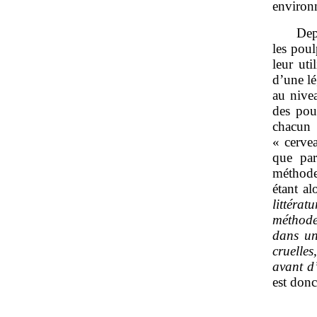
environ
Dep
les poul
leur uti
d’une lé
au nivea
des poul
chacun 
« cerve
que par
méthode
étant a
littérat
méthode
dans un
cruelle
avant d’
est donc