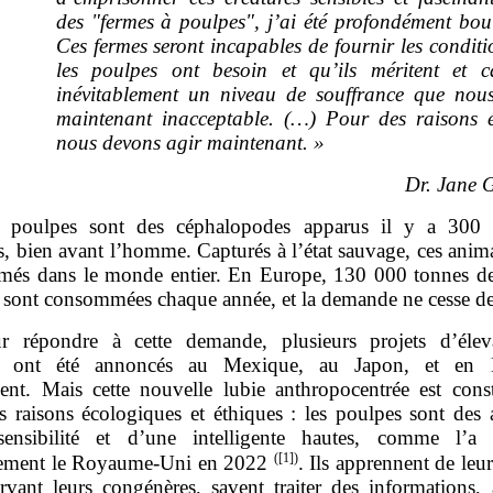
des "fermes à poulpes", j’ai été profondément boul
Ces fermes seront incapables de fournir les condit
les poulpes ont besoin et qu’ils méritent et c
inévitablement un niveau de souffrance que nou
maintenant inacceptable. (…) Pour des raisons é
nous devons agir maintenant.
»
Dr. Jane 
 poulpes sont des céphalopodes apparus il y a 300 
s, bien avant l’homme. Capturés à l’état sauvage, ces anim
és dans le monde entier. En Europe, 130 000 tonnes d
 sont consommées chaque année, et la demande ne cesse de 
r répondre à cette demande, plusieurs projets d’éle
s ont été annoncés au Mexique, au Japon, et en 
nt. Mais cette nouvelle lubie anthropocentrée est const
s raisons écologiques et éthiques : les poulpes sont des
ensibilité et d’une intelligente hautes, comme l’a
(
[1]
)
llement le Royaume‑Uni en 2022
. Ils apprennent de leur
rvant leurs congénères, savent traiter des informations, 