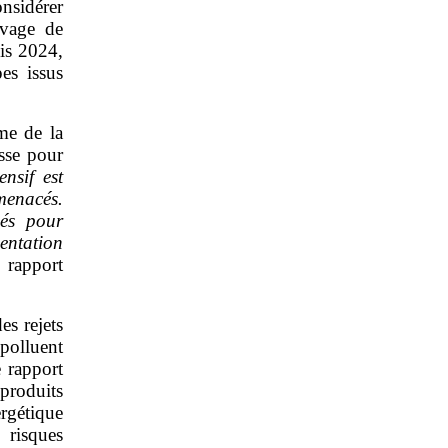
nsidérer
vage de
uis 2024,
es issus
ème de la
sse pour
ensif est
menacés.
sés pour
mentation
rapport
es rejets
 polluent
e rapport
produits
rgétique
 risques