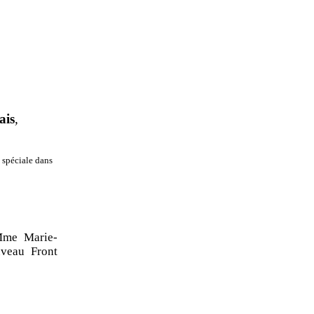
ais
,
 spéciale dans
me Marie-
veau Front