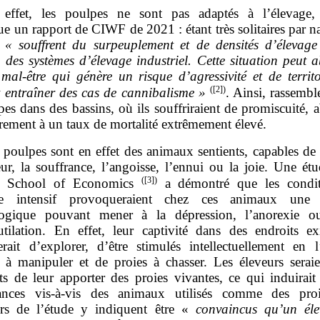
effet, les poulpes ne sont pas adaptés à l’élevage
ue un rapport de CIWF de 2021 : étant très solitaires par na
s
«
souffrent du surpeuplement et de densités d’élevage 
 des systèmes d’élevage industriel. Cette situation peut 
 mal
‑
être qui génère un risque d’agressivité et de territ
(
[2]
)
 entraîner des cas de cannibalisme
»
. Ainsi, rassembl
es dans des bassins, où ils souffriraient de promiscuité, a
rement à un taux de mortalité extrêmement élevé.
 poulpes sont en effet des animaux sentients, capables de 
ur, la souffrance, l’angoisse, l’ennui ou la joie. Une ét
(
[3]
)
 School of Economics
a démontré que les condit
age intensif provoqueraient chez ces animaux une d
logique pouvant mener à la dépression, l’anorexie 
utilation. En effet, leur captivité dans des endroits ex
rait d’explorer, d’être stimulés intellectuellement en l
s à manipuler et de proies à chasser. Les éleveurs serai
ts de leur apporter des proies vivantes, ce qui induirait
tances vis‑à‑vis des animaux utilisés comme des pro
urs de l’étude y indiquent être «
convaincus qu’un él