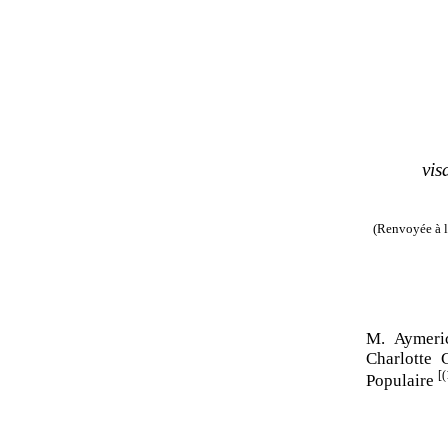
vis
(Renvoyée à l
M. Aymer
Charlotte
[(
Populaire