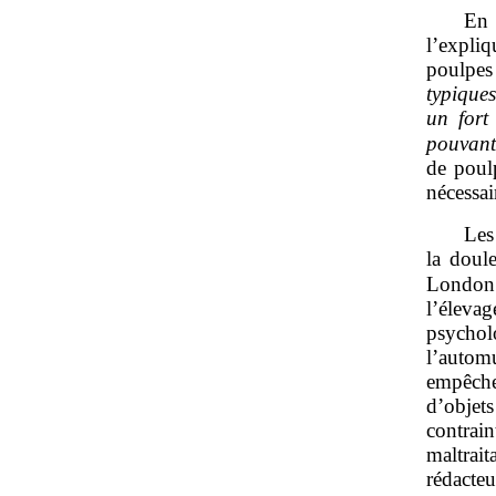
En 
l’expliq
poulpe
typiques
un fort
pouvant
de poulp
nécessai
Les
la doule
London
l’élev
psycho
l’autom
empêche
d’objet
contrain
maltrai
rédacte