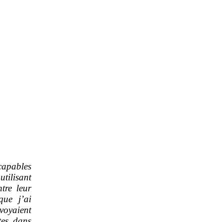
capables
tilisant
ntre leur
que j’ai
oyaient
tes dans