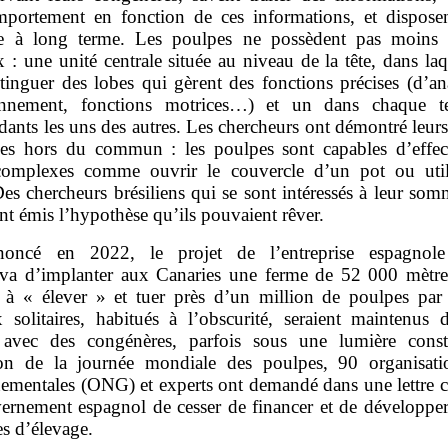
mportement en fonction de ces informations, et dispose
e à long terme. Les poulpes ne possèdent pas moins 
 : une unité centrale située au niveau de la tête, dans la
stinguer des lobes qui gèrent des fonctions précises (d’an
onnement, fonctions motrices…) et un dans chaque te
ants les uns des autres. Les chercheurs ont démontré leurs
ves hors du commun : les poulpes sont capables d’effec
complexes comme ouvrir le couvercle d’un pot ou util
Des chercheurs brésiliens qui se sont intéressés à leur som
t émis l’hypothèse qu’ils pouvaient rêver.
oncé en 2022, le projet de l’entreprise espagnol
va d’implanter aux Canaries une ferme de 52 000 mètres
e à « élever » et tuer près d’un million de poulpes par
 solitaires, habitués à l’obscurité, seraient maintenus 
 avec des congénères, parfois sous une lumière cons
ion de la journée mondiale des poulpes, 90 organisat
ementales (ONG) et experts ont demandé dans une lettre c
ernement espagnol de cesser de financer et de développer
s d’élevage.