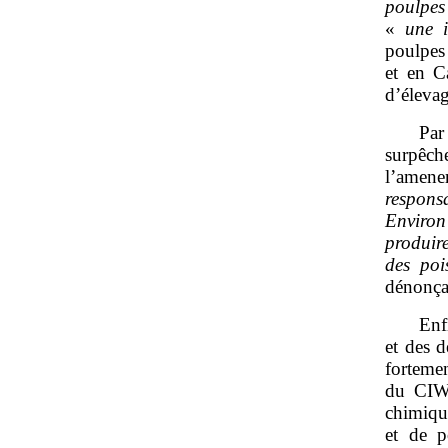
poulpes 
«
une i
poulpes 
et en C
d’élevag
Par
surpêch
l’amene
respons
Enviro
produire
des poi
dénonça
Enf
et des d
fortemen
du CIWF
chimiqu
et de p