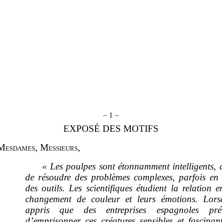
– 1 –
EXPOSÉ DES MOTIFS
M
esdames
, M
essieurs
,
«
Les poulpes sont étonnamment intelligents, 
de résoudre des problèmes complexes, parfois en u
des outils. Les scientifiques étudient la relation e
changement de couleur et leurs émotions. Lors
appris que des entreprises espagnoles prév
d’emprisonner ces créatures sensibles et fascinan