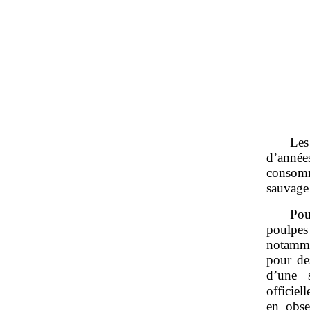
Les
d’année
consomm
sauvage
Pou
poulpe
notamme
pour de
d’une s
officie
en obse