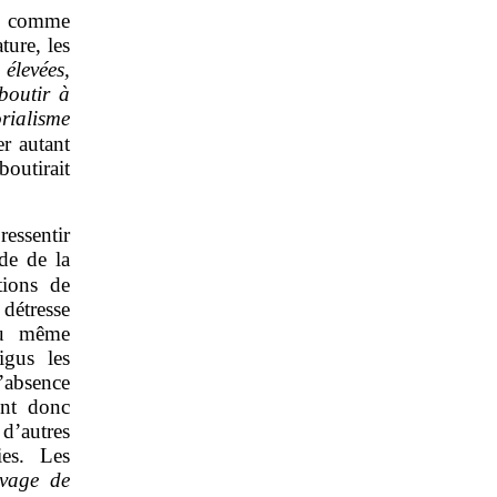
, comme
ture, les
élevées,
aboutir à
orialisme
er autant
boutirait
ressentir
ude de la
ions de
étresse
ou même
igus les
’absence
ent donc
 d’autres
ies. Les
evage de