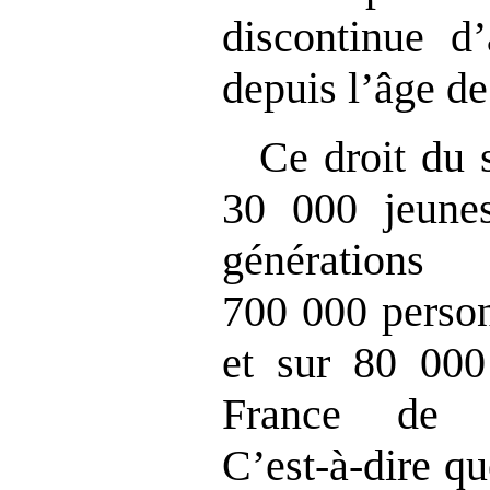
discontinue d
depuis l’âge de
Ce droit du 
30 000 jeune
génératio
700 000 person
et sur 80 000
France de p
C’est‑à‑dire q