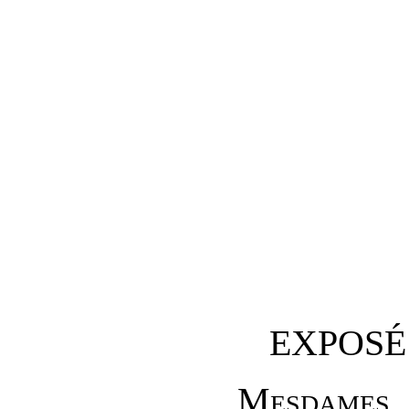
EXPOSÉ
M
esdames
,