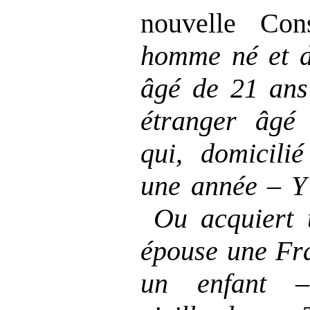
nouvelle Con
homme né et d
âgé de 21
ans
étranger âgé
qui, domicili
une année
–
Y
Ou acquiert 
épouse une Fr
un enfant
–