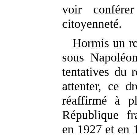
voir confére
citoyenneté.
Hormis un re
sous Napoléon
tentatives du 
attenter, ce d
réaffirmé à pl
République fr
en 1927 et en 1