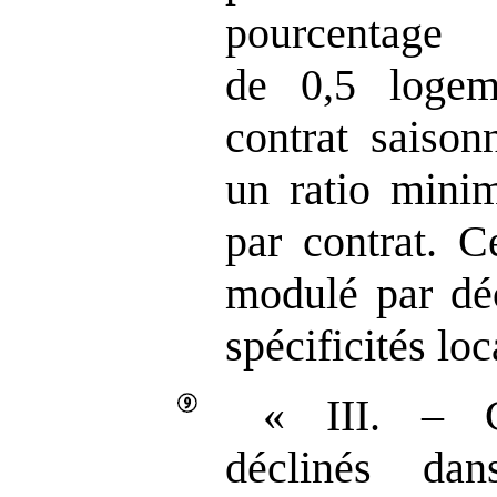
pourcentage
de 0,5 logem
contrat saison
un ratio mini
par contrat. C
modulé par déc
spécificités loc
« III. – C
déclinés dan