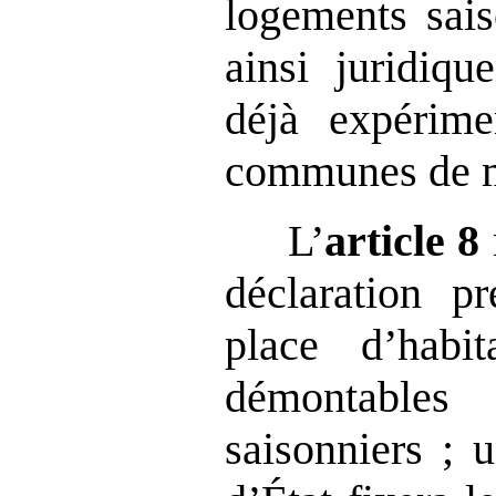
logements sais
ainsi juridiqu
déjà expérime
communes de 
L’
article
8
déclaration p
place d’habi
démontable
saisonniers ; 