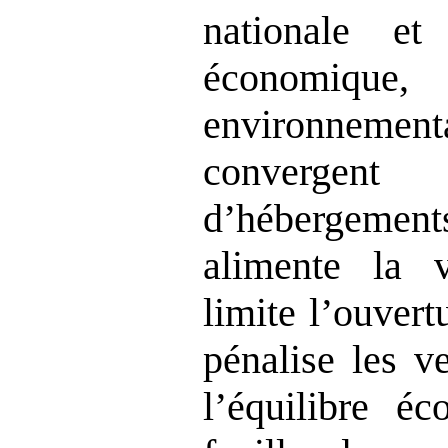
nationale e
économiq
environne
convergent 
d’hébergem
alimente la 
limite l’ouvert
pénalise les v
l’équilibre é