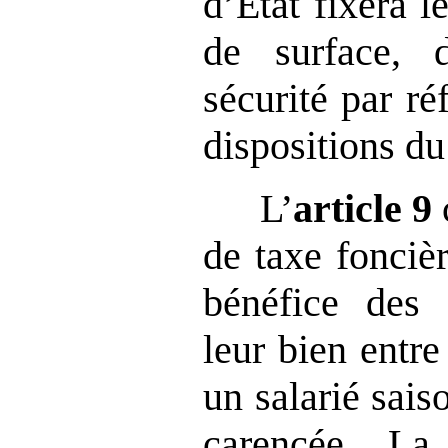
d’État fixera 
de surface, 
sécurité par ré
dispositions du
L’
article
9
de taxe fonciè
bénéfice des p
leur bien entre
un salarié sai
carencée. La 