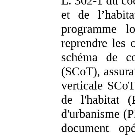
L. 302‑1 du co
et de l’habita
programme lo
reprendre les o
schéma de coh
(SCoT), assuran
verticale SCo
de l'habitat
d'
urbanisme
(P
document opé