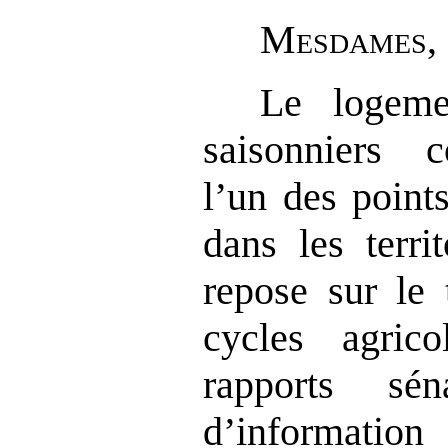
M
esdames
,
Le logemen
saisonniers c
l’un des point
dans les territ
repose sur le 
cycles agric
rapports sén
d’informati