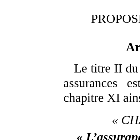
PROPOSI
Ar
Le titre II du
assurances e
chapitre XI ain
« CH
« L’assuranc