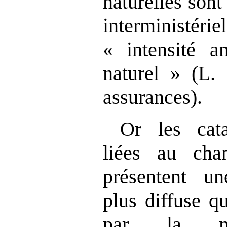
naturelles sont
interminist
« intensité a
naturel » (L.
assurances).
Or les cata
liées au cha
présentent un
plus diffuse q
par la méd