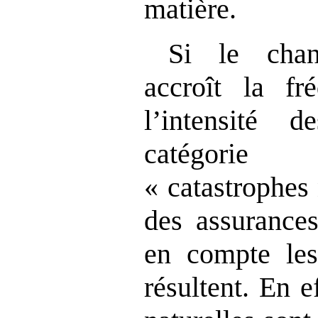
matière.
Si le chan
accroît la fr
l’intensité d
catégorie
« catastrophes
des assurance
en compte le
résultent. En e