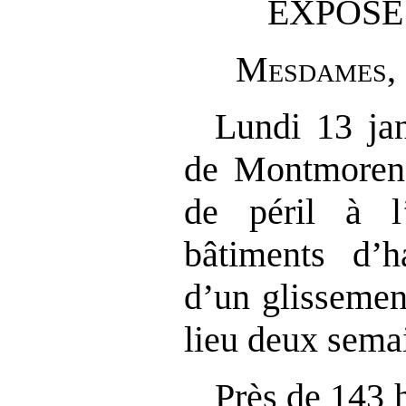
EXPOSÉ
M
esdames
,
Lundi 13 jan
de Montmorenc
de péril à l
bâtiments d’h
d’un glissemen
lieu deux semai
Près de 143 h