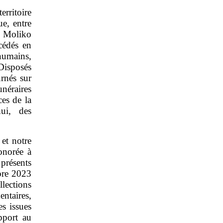
erritoire
ue, entre
n Moliko
cédés en
humains,
Disposés
urnés sur
unéraires
es de la
hui, des
 et notre
onorée à
 présents
bre 2023
lections
entaires,
s issues
pport au