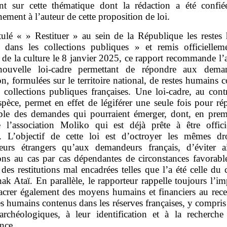
nt sur cette thématique dont la rédaction a été confié
ment à l’auteur de cette proposition de loi.
itulé « » Restituer » au sein de la République les restes
s dans les collections publiques » et remis officiellem
 de la culture le 8 janvier 2025, ce rapport recommande l
nouvelle loi‑cadre permettant de répondre aux dema
ion, formulées sur le territoire national, de restes humains 
 collections publiques françaises. Une loi‑cadre, au cont
spèce, permet en effet de légiférer une seule fois pour r
ble des demandes qui pourraient émerger, dont, en premi
e l’association Moliko qui est déjà prête à être offici
. L’objectif de cette loi est d’octroyer les mêmes dr
urs étrangers qu’aux demandeurs français, d’éviter a
ions au cas par cas dépendantes de circonstances favorabl
 des restitutions mal encadrées telles que l’a été celle du
ak Ataï. En parallèle, le rapporteur rappelle toujours l’i
acrer également des moyens humains et financiers au rec
es humains contenus dans les réserves françaises, y compris
archéologiques, à leur identification et à la recherche
nce.