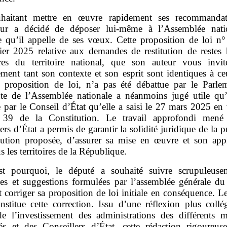
haitant mettre en œuvre rapidement ses recommandat
eur a décidé de déposer lui‑même à l’Assemblée nati
re qu’il appelle de ses vœux. Cette proposition de loi n
ier 2025 relative aux demandes de restitution de restes
ires du territoire national, que son auteur vous invit
ement tant son contexte et son esprit sont identiques à c
e proposition de loi, n’a pas été débattue par le Parle
nte de l’Assemblée nationale a néanmoins jugé utile qu’e
 par le Conseil d’État qu’elle a saisi le 27 mars 2025 en
le 39 de la Constitution. Le travail approfondi mené
ers d’État a permis de garantir la solidité juridique de la 
itution proposée, d’assurer sa mise en œuvre et son appli
s les territoires de la République.
st pourquoi, le député a souhaité suivre scrupuleuse
es et suggestions formulées par l’assemblée générale du
t corriger sa proposition de loi initiale en conséquence. L
nstitue cette correction. Issu d’une réflexion plus collé
de l’investissement des administrations des différents mi
és et des Conseillers d’État, cette rédaction rigoureus