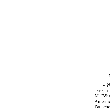
«
N
terre,
M. Féli
Amérind
l’attach