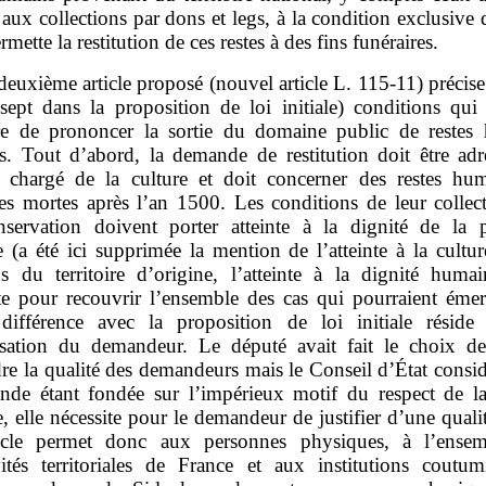
 aux collections par dons et legs, à la condition exclusive 
ermette la restitution de ces restes à des fins funéraires.
deuxième article proposé (nouvel article L. 115‑11) précise
 sept dans la proposition de loi initiale) conditions qui
re de prononcer la sortie du domaine public de restes
iés. Tout d’abord, la demande de restitution doit être adr
e chargé de la culture et doit concerner des restes hu
es mortes après l’an 1500. Les conditions de leur collec
nservation doivent porter atteinte à la dignité de la 
 (a été ici supprimée la mention de l’atteinte à la cultur
ons du territoire d’origine, l’atteinte à la dignité humai
nte pour recouvrir l’ensemble des cas qui pourraient émer
différence avec la proposition de loi initiale réside
risation du demandeur. Le député avait fait le choix d
dre la qualité des demandeurs mais le Conseil d’État consi
nde étant fondée sur l’impérieux motif du respect de la
 elle nécessite pour le demandeur de justifier d’une qualit
icle permet donc aux personnes physiques, à l’ense
ivités territoriales de France et aux institutions coutum