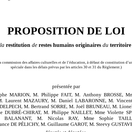
PROPOSITION DE LOI
 la
restitution
de
restes
humains
originaires
du
territoire
 commission des affaires culturelles et de l’éducation, à défaut de constitution d
spéciale dans les délais prévus par les articles 30 et 31 du Règlement.)
présentée par
ophe MARION, M. Philippe FAIT, M. Anthony BROSSE, Mm
M. Laurent MAZAURY, M. Daniel LABARONNE, M. Vincen
 DELPECH, M. Bertrand SORRE, M. Joël BRUNEAU, M. Lione
e DUBRÉ-CHIRAT, M. Philippe NAILLET, Mme Violette S
 BALANANT, M. Nicolas RAY, Mme Sophie TAILL
ance DE PÉLICHY, M. Guillaume GAROT, M. Steevy GUSTAV