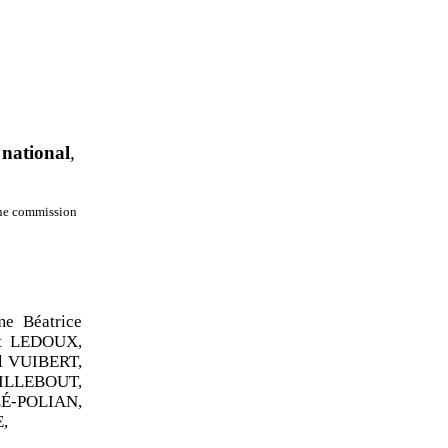
national
,
’une commission
e Béatrice
t LEDOUX,
l VUIBERT,
PILLEBOUT,
É-POLIAN,
E,