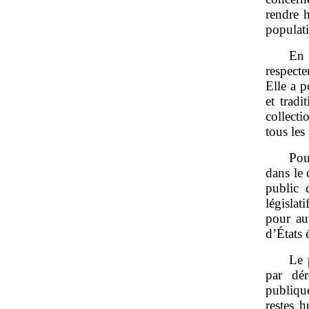
rendre 
populati
En 
respecte
Elle a p
et trad
collecti
tous les
Pou
dans le
public 
législat
pour au
d’États 
Le 
par dér
publiqu
restes 