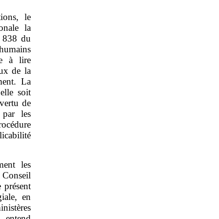
ions, le
onale la
° 838 du
 humains
e à lire
eux de la
ment. La
lle soit
 vertu de
 par les
procédure
cabilité
ment les
 Conseil
e présent
giale, en
nistères
e entend