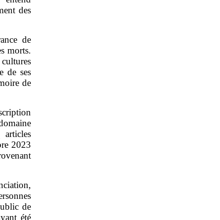
ment des
rance de
es morts.
 cultures
e de ses
émoire de
scription
 domaine
articles
mbre 2023
rovenant
nciation,
ersonnes
ublic de
yant été