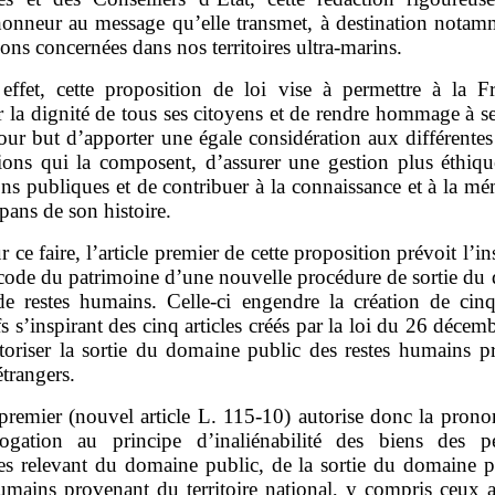
honneur au message qu’elle transmet, à destination notam
ons concernées dans nos territoires ultra‑marins.
effet, cette proposition de loi vise à permettre à la F
r la dignité de tous ses citoyens et de rendre hommage à s
our but d’apporter une égale considération aux différentes
itions qui la composent, d’assurer une gestion plus éthiqu
ons publiques et de contribuer à la connaissance et à la m
 pans de son histoire.
r ce faire, l’article premier de cette proposition prévoit l’in
 code du patrimoine d’une nouvelle procédure de sortie du
de restes humains. Celle‑ci engendre la création de cinq 
ifs s’inspirant des cinq articles créés par la loi du 26 déce
toriser la sortie du domaine public des restes humains p
étrangers.
premier (nouvel article L. 115‑10) autorise donc la prono
ogation au principe d’inaliénabilité des biens des p
es relevant du domaine public, de la sortie du domaine p
humains provenant du territoire national, y compris ceux a