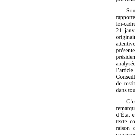
Sou
rapport
loi‑cad
21 janv
origina
attentiv
présent
préside
analysée
l’artic
Conseill
de rest
dans tou
C’e
remarqu
d’État e
texte co
raison 
concern