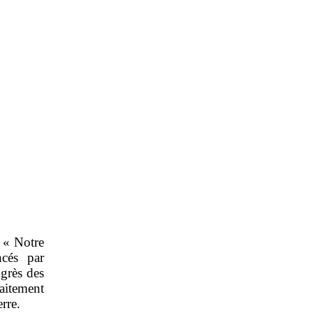
 « Notre
cés par
grès des
aitement
rre.