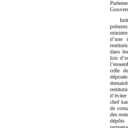
Parleme
Gouverne
Int
présent
ministre
d’une 
restitut
dans les
lois d’e
l’ensem
celle d
déposée
demande
restitut
d’éviter
chef kan
de cons
des rest
dépôts 
provena