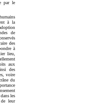
e par le
 humains
ent à la
’adoption
ndes de
conservés
raire des
épondre à
er lieu,
ellement
oits aux
insi des
es, voire
 crâne du
mportance
ensement
 dans les
 de leur