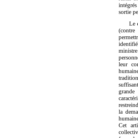
intégrés
sortie p
Le 
(contre
permett
identif
ministr
personn
leur co
humaine
traditi
suffisa
grande 
caracté
restrein
la dema
humaine,
Cet art
collect