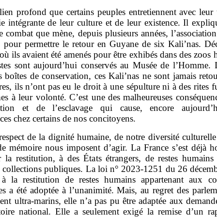
lien profond que certains peuples entretiennent avec leur t
tie intégrante de leur culture et de leur existence. Il expliq
 le combat que mène, depuis plusieurs années, l’associatio
 pour permettre le retour en Guyane de six Kali’nas. Dé
où ils avaient été amenés pour être exhibés dans des zoos 
estes sont aujourd’hui conservés au Musée de l’Homme. 
 boîtes de conservation, ces Kali’nas ne sont jamais reto
rres, ils n’ont pas eu le droit à une sépulture ni à des rites f
es à leur volonté. C’est une des malheureuses conséquenc
ation et de l’esclavage qui cause, encore aujourd’
ces chez certains de nos concitoyens.
respect de la dignité humaine, de notre diversité culturelle
de mémoire nous imposent d’agir. La France s’est déjà h
r la restitution, à des États étrangers, de restes humains
s collections publiques. La loi n° 2023‑1251 du 26 décem
e à la restitution de restes humains appartenant aux col
s a été adoptée à l’unanimité. Mais, au regret des parlem
nt ultra‑marins, elle n’a pas pu être adaptée aux demande
itoire national. Elle a seulement exigé la remise d’un ra