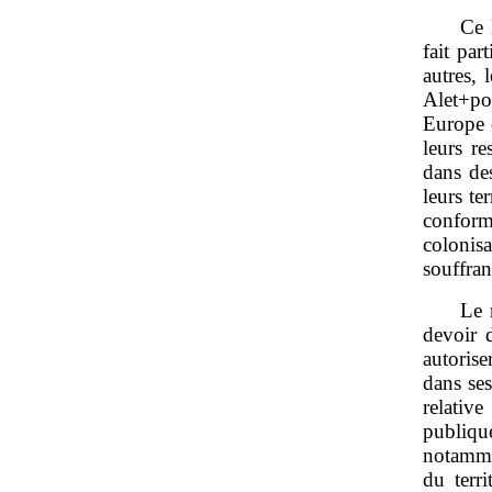
Ce 
fait par
autres,
Alet+po
Europe 
leurs r
dans des
leurs te
conform
colonis
souffran
Le 
devoir 
autorise
dans se
relativ
publique
notamme
du terr