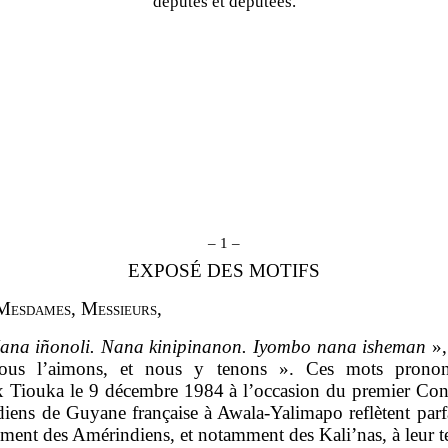
députés et députées.
– 1 –
EXPOSÉ DES MOTIFS
M
esdames
, M
essieurs
,
ana iñonoli. Nana kinipinanon. Iyombo nana isheman
»,
 nous l’aimons, et nous y tenons ». Ces mots pronon
x Tiouka le 9 décembre 1984 à l’occasion du premier Con
iens de Guyane française à Awala‑Yalimapo reflètent parf
ement des Amérindiens, et notamment des Kali’nas, à leur te