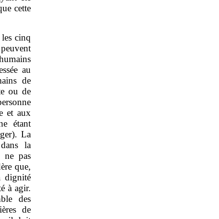
que cette
 les cinq
 peuvent
 humains
essée au
mains de
te ou de
personne
e et aux
ne étant
ger). La
 dans la
e ne pas
dère que,
 dignité
é à agir.
mble des
ières de