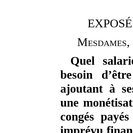
EXPOSÉ
M
esdames
,
Quel salar
besoin d’êtr
ajoutant à se
une monétisat
congés payés
imprévu
finan