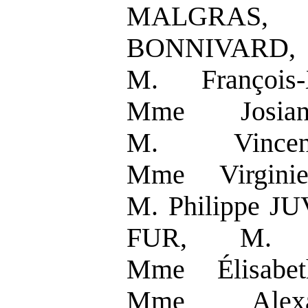
MALGRAS,
BONNIVARD, 
M. François
Mme Josia
M. Vince
Mme Virgin
M. Philippe JU
FUR, M. E
Mme Élisab
Mme Alexa