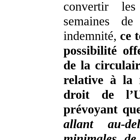
convertir le
semaines de
indemnité,
ce 
possibilité of
de la circulai
relative à l
droit de l’
prévoyant que
allant au
‑
de
minimales de l