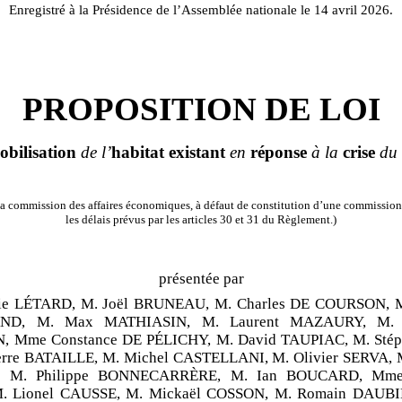
Enregistré à la Présidence de l’Assemblée nationale le 14 avril 2026.
PROPOSITION DE LOI
obilisation
de l’
habitat
existant
en
réponse
à la
crise
du
a commission des affaires économiques, à défaut de constitution d’une commission
les délais prévus par les articles 30 et 31 du Règlement.)
présentée par
ie LÉTARD, M. Joël BRUNEAU, M. Charles DE COURSON, M
D, M. Max MATHIASIN, M. Laurent MAZAURY, M. C
 Mme Constance DE PÉLICHY, M. David TAUPIAC, M. Stép
erre BATAILLE, M. Michel CASTELLANI, M. Olivier SERVA,
 M. Philippe BONNECARRÈRE, M. Ian BOUCARD, Mme 
. Lionel CAUSSE, M. Mickaël COSSON, M. Romain DAUBIÉ