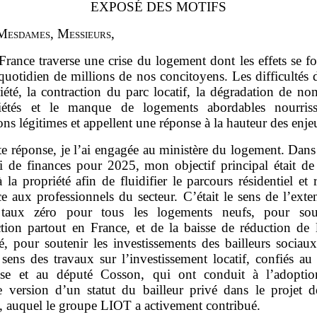
EXPOSÉ DES MOTIFS
M
esdames
, M
essieurs
,
France traverse une crise du logement dont les effets se fo
quotidien de millions de nos concitoyens. Les difficultés 
iété, la contraction du parc locatif, la dégradation de n
iétés et le manque de logements abordables nourris
ions légitimes et appellent une réponse à la hauteur des enje
te réponse, je l’ai engagée au ministère du logement. Dans
oi de finances pour 2025, mon objectif principal était de 
à la propriété afin de fluidifier le parcours résidentiel et
e aux professionnels du secteur. C’était le sens de l’ext
 taux zéro pour tous les logements neufs, pour sout
ction partout en France, et de la baisse de réduction de 
té, pour soutenir les investissements des bailleurs sociaux
 sens des travaux sur l’investissement locatif, confiés au
se et au député Cosson, qui ont conduit à l’adopti
e version d’un statut du bailleur privé dans le projet d
s, auquel le groupe LIOT a activement contribué.