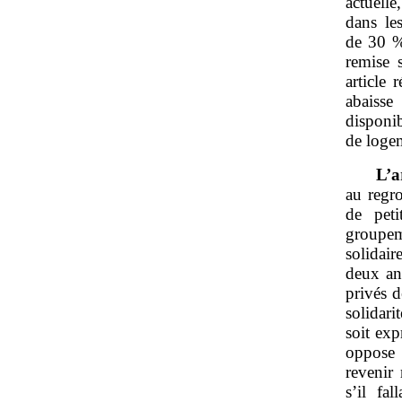
actuelle
dans le
de 30 %
remise 
article 
abaisse
disponib
de loge
L’a
au regr
de peti
groupem
solidai
deux ans
privés 
solidari
soit ex
oppose 
revenir 
s’il fa