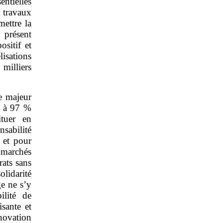
entielles
 travaux
ettre la
 présent
ositif et
isations
 milliers
e majeur
e à 97 %
ituer en
sabilité
 et pour
s marchés
ats sans
olidarité
e ne s’y
ilité de
isante et
novation