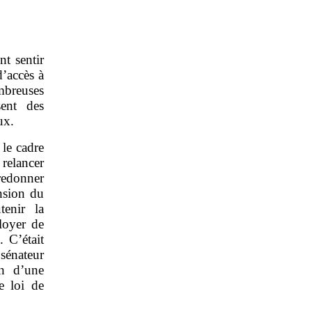
nt sentir
d’accès à
ombreuses
sent des
ux.
 le cadre
relancer
 redonner
ension du
enir la
loyer de
. C’était
 sénateur
on d’une
e loi de