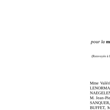
pour la
m
(Renvoyée à l
Mme Valér
LENORMAN
NAEGELEN,
M. Jean-Pi
SANQUER,
BUFFET, M