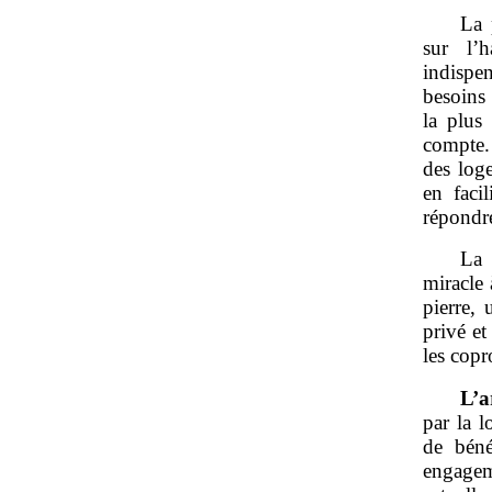
La 
sur l’h
indispe
besoins 
la plus
compte. 
des loge
en facil
répondre
La 
miracle 
pierre,
privé et
les copr
L’a
par la l
de béné
engagem