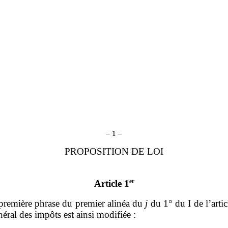
– 1 –
PROPOSITION DE LOI
er
Article 1
première phrase du premier alinéa du
j
du 1° du I de l’arti
éral des impôts est ainsi modifiée :