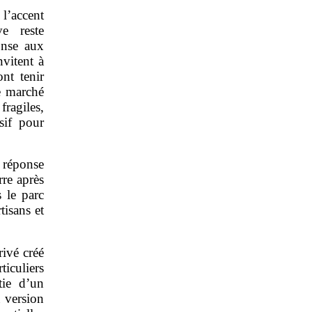
 l’accent
ve reste
onse aux
nvitent à
nt tenir
le marché
fragiles,
isif pour
 réponse
rre après
 le parc
tisans et
rivé créé
ticuliers
tie d’un
 version