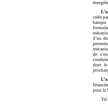
énergéti
L’a
créés pa
banque 
formulat
mécanis
d’un él
permett
mécanis
de s’en
conduir
dont le
prochai
L’a
financiè
pour la 
Tel 