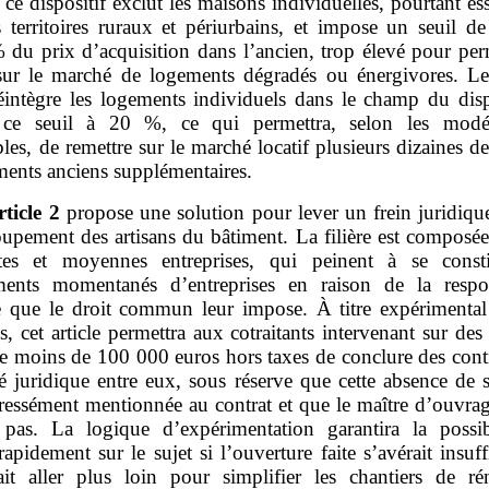
, ce dispositif exclut les maisons individuelles, pourtant ess
s territoires ruraux et périurbains, et impose un seuil de
 du prix d’acquisition dans l’ancien, trop élevé pour perm
sur le marché de logements dégradés ou énergivores. Le
réintègre les logements individuels dans le champ du disp
 ce seuil à 20 %, ce qui permettra, selon les modél
les, de remettre sur le marché locatif plusieurs dizaines de
ments anciens supplémentaires.
rticle
2
propose une solution pour lever un frein juridiqu
oupement des artisans du bâtiment. La filière est composé
tes et moyennes entreprises, qui peinent à se const
ents momentanés d’entreprises en raison de la respon
re que le droit commun leur impose. À titre expérimental
, cet article permettra aux cotraitants intervenant sur de
de moins de 100 000 euros hors taxes de conclure des contr
té juridique entre eux, sous réserve que cette absence de s
pressément mentionnée au contrat et que le maître d’ouvrag
pas. La logique d’expérimentation garantira la possib
rapidement sur le sujet si l’ouverture faite s’avérait insuff
llait aller plus loin pour simplifier les chantiers de ré