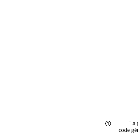
La 
code gén