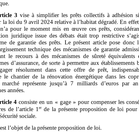
que.
rticle
3
vise à simplifier les prêts collectifs à adhésion s
r la loi du 9 avril 2024 relative à l’habitat dégradé. En effe
n’a pour le moment mis en œuvre ces prêts, considéran
ion juridique issue des débats était trop restrictive s’ag
me de garantie des prêts. Le présent article pose donc l
argissement technique des mécanismes de garantie admissi
ant le recours à des mécanismes de sûreté équivalents 
mes d’assurance, de sorte à permettre aux établissements b
gager résolument dans cette offre de prêt, indispensa
e le chantier de la rénovation énergétique dans les copro
 marché représente jusqu’à 7 milliards d’euros par an
nes années.
rticle
4
consiste en un « gage » pour compenser les cons
er
res de l’article 1
de la présente proposition de loi pour l
Sécurité sociale.
est l’objet de la présente proposition de loi.