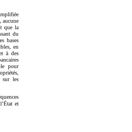
implifiée
t, aucune
t que la
issant du
es bases
bles, en
et à des
ancaires
ble pour
priétés,
 sur les
équences
’État et