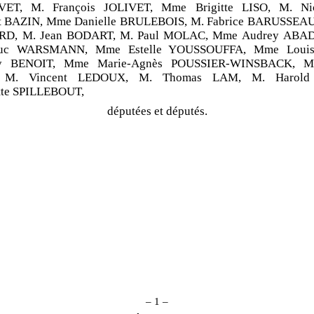
VET, M. François JOLIVET, Mme Brigitte LISO, M. Ni
lt BAZIN, Mme Danielle BRULEBOIS, M. Fabrice BARUSSEAU,
D, M. Jean BODART, M. Paul MOLAC, Mme Audrey ABAD
Luc WARSMANN, Mme Estelle YOUSSOUFFA, Mme Loui
ry BENOIT, Mme Marie-Agnès POUSSIER-WINSBACK, M.
 M. Vincent LEDOUX, M. Thomas LAM, M. Harold
tte SPILLEBOUT,
députées et députés.
– 1 –