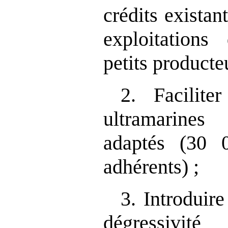
crédits exista
exploitations 
petits producte
2. Facilite
ultramarine
adaptés (30 
adhérents) ;
3. Introduir
dégressivit