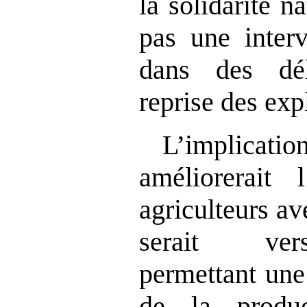
la solidarité n
pas une interv
dans des dél
reprise des exp
L’implicatio
améliorerait 
agriculteurs av
serait ver
permettant une
de la produ