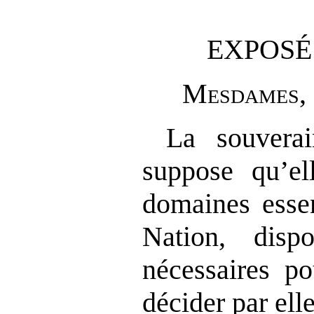
EXPOSÉ
M
esdames
,
La souvera
suppose qu’el
domaines essen
Nation, disp
nécessaires po
décider par el