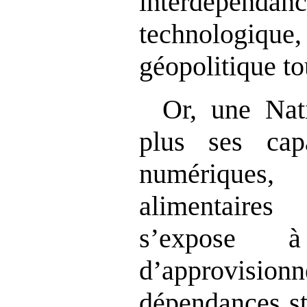
interdépend
technologiq
géopolitique to
Or, une Nat
plus ses capac
numérique
alimentaire
s’expose 
d’approvisi
dépendances st